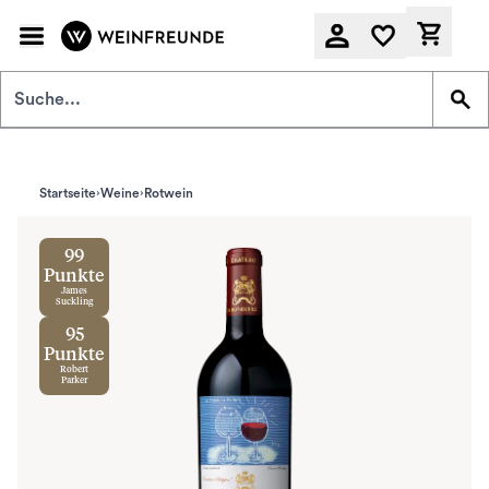
Zum Hauptinhalt springen
Derzeit
Startseite
Weine
Rotwein
99
Punkte
James
Suckling
95
Punkte
Robert
Parker