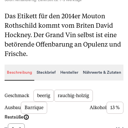
Sofort versandfertig. Lieferzeit ca. 1 - 3 Werktage
Das Etikett für den 2014er Mouton
Rothschild kommt vom Briten David
Hockney. Der Grand Vin selbst ist eine
betörende Offenbarung an Opulenz und
Frische.
Beschreibung
Steckbrief
Hersteller
Nährwerte & Zutaten
Beschreibung
Geschmack
beerig
rauchig-holzig
Ausbau
Barrique
Alkohol
13 %
Restsüße