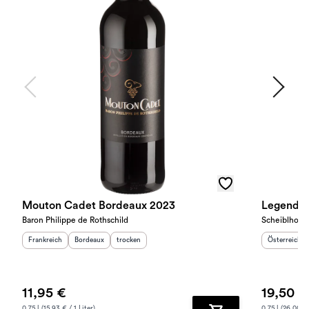
Mouton Cadet Bordeaux 2023
Legends 
Baron Philippe de Rothschild
Scheiblhofer
Herkunftsland
:
Herkunftsregion
Geschmack
:
:
Herkunftslan
Frankreich
Bordeaux
trocken
Österreich
11,95 €
19,50 €
0.75 l (15.93 € / 1 Liter)
0.75 l (26.00 € 