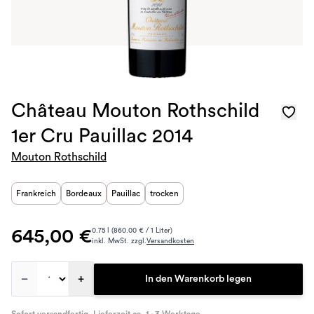
Château Mouton Rothschild
1er Cru Pauillac 2014
Mouton Rothschild
Frankreich
Bordeaux
Pauillac
trocken
645,00 €
0.75 l (860.00 € / 1 Liter)
inkl. MwSt. zzgl.
Versandkosten
–
+
In den Warenkorb legen