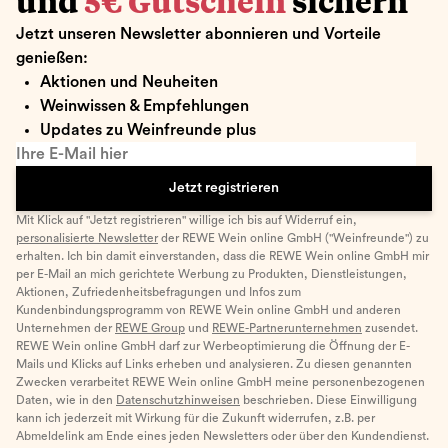
und
5€ Gutschein
sichern
Jetzt unseren Newsletter abonnieren und Vorteile
genießen:
Aktionen und Neuheiten
Weinwissen & Empfehlungen
Updates zu Weinfreunde plus
Ihre E-Mail hier
Jetzt registrieren
Mit Klick auf "Jetzt registrieren" willige ich bis auf Widerruf ein,
personalisierte Newsletter
der REWE Wein online GmbH ("Weinfreunde") zu
erhalten. Ich bin damit einverstanden, dass die REWE Wein online GmbH mir
per E-Mail an mich gerichtete Werbung zu Produkten, Dienstleistungen,
Aktionen, Zufriedenheitsbefragungen und Infos zum
Kundenbindungsprogramm von REWE Wein online GmbH und anderen
Unternehmen der
REWE Group
und
REWE-Partnerunternehmen
zusendet.
REWE Wein online GmbH darf zur Werbeoptimierung die Öffnung der E-
Mails und Klicks auf Links erheben und analysieren. Zu diesen genannten
Zwecken verarbeitet REWE Wein online GmbH meine personenbezogenen
Daten, wie in den
Datenschutzhinweisen
beschrieben. Diese Einwilligung
kann ich jederzeit mit Wirkung für die Zukunft widerrufen, z.B. per
Abmeldelink am Ende eines jeden Newsletters oder über den Kundendienst.