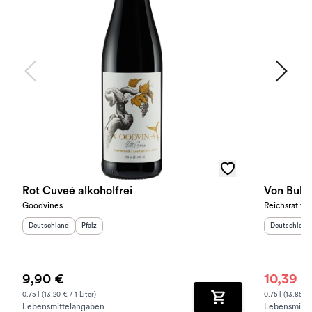
Rot Cuveé alkoholfrei
Von Buhl 
Goodvines
Reichsrat vo
Herkunftsland
:
Herkunftsregion
:
Herkunftslan
Deutschland
Pfalz
Deutschland
9,90 €
10,39 €
0.75 l (13.20 € / 1 Liter)
0.75 l (13.85 € /
Lebensmittelangaben
Lebensmitte
Zum Warenkorb hinz