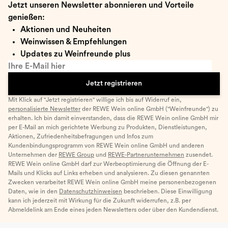
Jetzt unseren Newsletter abonnieren und Vorteile
genießen:
Aktionen und Neuheiten
Weinwissen & Empfehlungen
Updates zu Weinfreunde plus
Ihre E-Mail hier
Jetzt registrieren
Mit Klick auf "Jetzt registrieren" willige ich bis auf Widerruf ein,
personalisierte Newsletter
der REWE Wein online GmbH ("Weinfreunde") zu
erhalten. Ich bin damit einverstanden, dass die REWE Wein online GmbH mir
per E-Mail an mich gerichtete Werbung zu Produkten, Dienstleistungen,
Aktionen, Zufriedenheitsbefragungen und Infos zum
Kundenbindungsprogramm von REWE Wein online GmbH und anderen
Unternehmen der
REWE Group
und
REWE-Partnerunternehmen
zusendet.
REWE Wein online GmbH darf zur Werbeoptimierung die Öffnung der E-
Mails und Klicks auf Links erheben und analysieren. Zu diesen genannten
Zwecken verarbeitet REWE Wein online GmbH meine personenbezogenen
Daten, wie in den
Datenschutzhinweisen
beschrieben. Diese Einwilligung
kann ich jederzeit mit Wirkung für die Zukunft widerrufen, z.B. per
Abmeldelink am Ende eines jeden Newsletters oder über den Kundendienst.