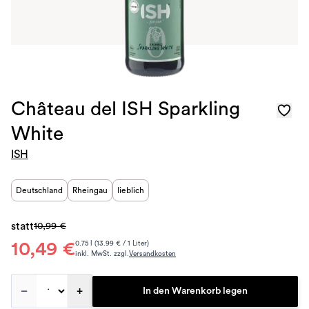
Château del ISH Sparkling
White
ISH
Deutschland
Rheingau
lieblich
statt
10,99 €
10,49 €
0.75 l (13.99 € / 1 Liter)
inkl. MwSt. zzgl.
Versandkosten
–
+
In den Warenkorb legen