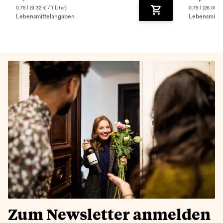
0.75 l (9.32 € / 1 Liter)
0.75 l (26.00 € 
Lebensmittelangaben
Lebensmitte
Zum Warenkorb hinz
Zum Newsletter anmelden