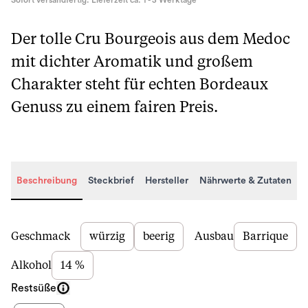
Sofort versandfertig. Lieferzeit ca. 1 - 3 Werktage
Der tolle Cru Bourgeois aus dem Medoc
mit dichter Aromatik und großem
Charakter steht für echten Bordeaux
Genuss zu einem fairen Preis.
Beschreibung
Steckbrief
Hersteller
Nährwerte & Zutaten
Beschreibung
Geschmack
würzig
beerig
Ausbau
Barrique
Alkohol
14 %
Restsüße