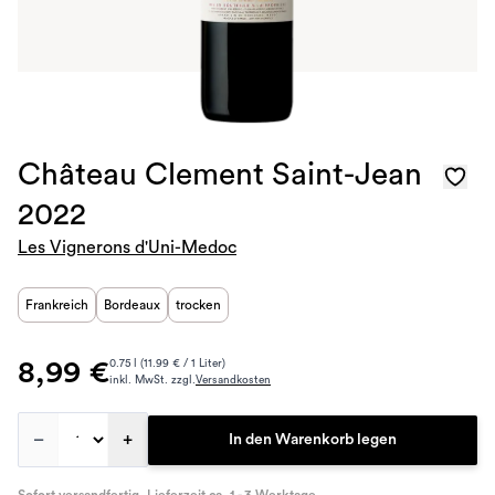
Château Clement Saint-Jean
2022
Les Vignerons d'Uni-Medoc
Frankreich
Bordeaux
trocken
8,99 €
0.75 l (11.99 € / 1 Liter)
inkl. MwSt. zzgl.
Versandkosten
–
+
In den Warenkorb legen