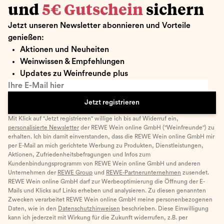
und
5€ Gutschein
sichern
Jetzt unseren Newsletter abonnieren und Vorteile
genießen:
Aktionen und Neuheiten
Weinwissen & Empfehlungen
Updates zu Weinfreunde plus
Ihre E-Mail hier
Jetzt registrieren
Mit Klick auf "Jetzt registrieren" willige ich bis auf Widerruf ein,
personalisierte Newsletter
der REWE Wein online GmbH ("Weinfreunde") zu
erhalten. Ich bin damit einverstanden, dass die REWE Wein online GmbH mir
per E-Mail an mich gerichtete Werbung zu Produkten, Dienstleistungen,
Aktionen, Zufriedenheitsbefragungen und Infos zum
Kundenbindungsprogramm von REWE Wein online GmbH und anderen
Unternehmen der
REWE Group
und
REWE-Partnerunternehmen
zusendet.
REWE Wein online GmbH darf zur Werbeoptimierung die Öffnung der E-
Mails und Klicks auf Links erheben und analysieren. Zu diesen genannten
Zwecken verarbeitet REWE Wein online GmbH meine personenbezogenen
Daten, wie in den
Datenschutzhinweisen
beschrieben. Diese Einwilligung
kann ich jederzeit mit Wirkung für die Zukunft widerrufen, z.B. per