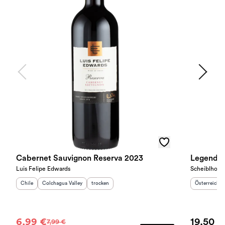
Cabernet Sauvignon Reserva 2023
Legends 
Luis Felipe Edwards
Scheiblhofer
Herkunftsland
Herkunftsregion
:
:
Geschmack
:
Herkunftslan
Chile
Colchagua Valley
trocken
Österreich
6,99 €
19,50 €
7,99 €