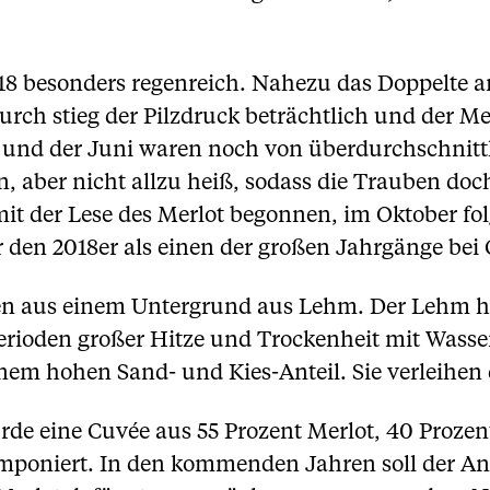
18 besonders regenreich. Nahezu das Doppelte a
rch stieg der Pilzdruck beträchtlich und der M
 und der Juni waren noch von überdurchschnittl
 aber nicht allzu heiß, sodass die Trauben doc
t der Lese des Merlot begonnen, im Oktober fo
 den 2018er als einen der großen Jahrgänge bei 
en aus einem Untergrund aus Lehm. Der Lehm hä
Perioden großer Hitze und Trockenheit mit Wass
nem hohen Sand- und Kies-Anteil. Sie verleihen
rde eine Cuvée aus 55 Prozent Merlot, 40 Proze
poniert. In den kommenden Jahren soll der Ante