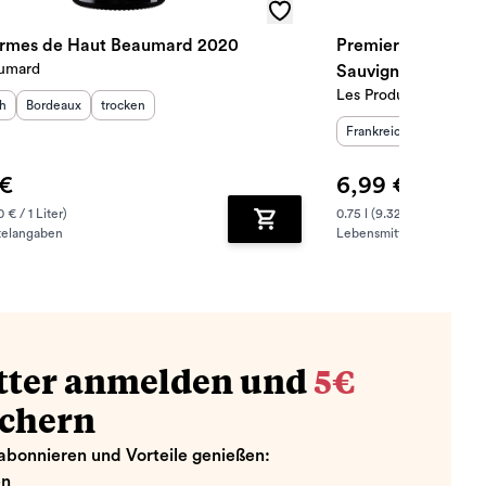
rmes de Haut Beaumard 2020
Premier Rendez-V
umard
Sauvignon 2024
Les Producteurs Réun
sland
Herkunftsregion
:
Geschmack
:
:
ch
Bordeaux
trocken
Herkunftsland
Herkunfts
:
Frankreich
Languedoc
 €
6,99 €
0 € / 1 Liter)
0.75 l (9.32 € / 1 Liter)
telangaben
Lebensmittelangaben
zufügen
Zum Warenkorb hinzufügen
tter anmelden und
5€
ichern
abonnieren und Vorteile genießen:
en