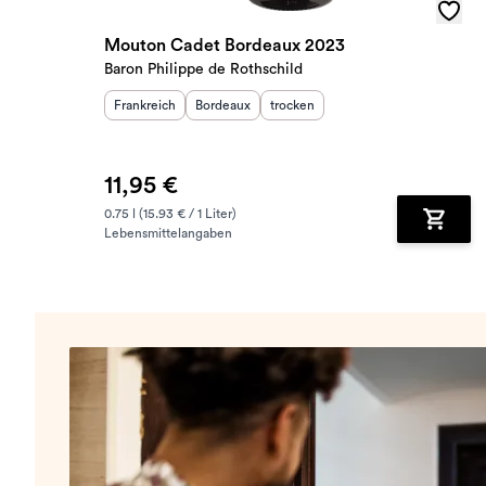
Mouton Cadet Bordeaux 2023
Baron Philippe de Rothschild
Herkunftsland
Herkunftsregion
:
Geschmack
:
:
Frankreich
Bordeaux
trocken
11,95 €
0.75 l (15.93 € / 1 Liter)
Lebensmittelangaben
Zum Wa