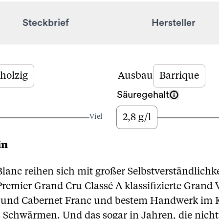
Steckbrief
Hersteller
holzig
Ausbau
Barrique
Säuregehalt
2,8 g/l
Viel
Wenig
in
anc reihen sich mit großer Selbstverständlichkei
 Premier Grand Cru Classé A klassifizierte Grand
 und Cabernet Franc und bestem Handwerk im Kel
ns Schwärmen. Und das sogar in Jahren, die nich