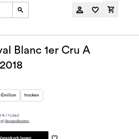
Derzeit befi
l Blanc 1er Cru A
 2018
-Émilion
trocken
 € / 1 Liter)
gl.
Versandkosten
Warenkorb legen