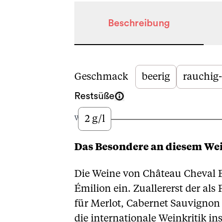
Beschreibung
Beschreibung
Geschmack
beerig
rauchig-
Restsüße
2 g/l
Wenig
Das Besondere an diesem We
Die Weine von Château Cheval Bl
Émilion ein. Zuallererst der als
für Merlot, Cabernet Sauvignon
die internationale Weinkritik i