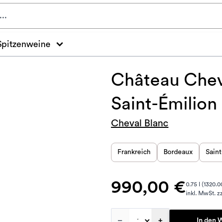
Spitzenweine
Château Cheva
Saint-Émilion
Cheval Blanc
Frankreich
Bordeaux
Saint
990,00 €
0.75 l (1320.00
inkl. MwSt. zz
–
+
In den 