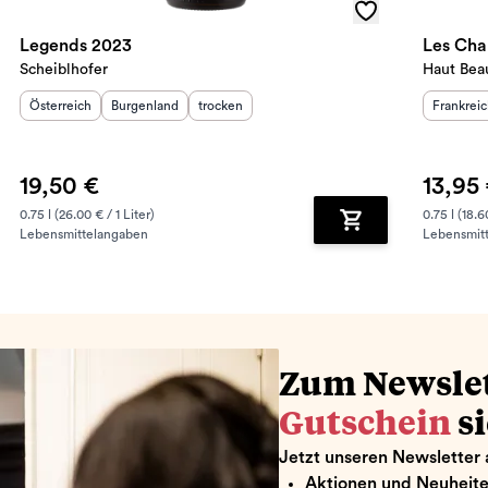
Legends 2023
Les Cha
Scheiblhofer
Haut Bea
Herkunftsland
Herkunftsregion
:
Geschmack
:
:
Herkunft
Österreich
Burgenland
trocken
Frankrei
19,50 €
13,95
0.75 l (26.00 € / 1 Liter)
0.75 l (18.6
Lebensmittelangaben
Lebensmit
renkorb hinzufügen
Zum Warenkorb hin
Zum Newsle
Gutschein
s
Jetzt unseren Newsletter 
Aktionen und Neuheit