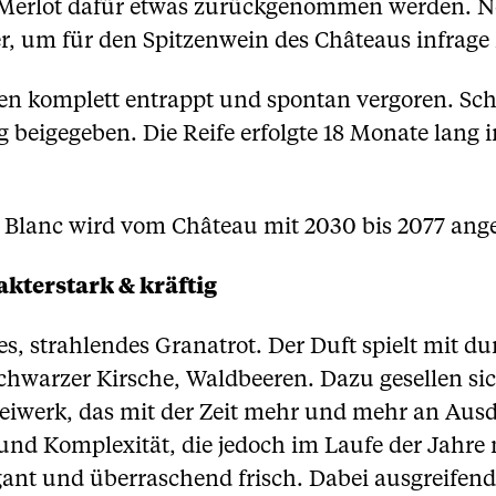
Merlot dafür etwas zurückgenommen werden. No
er, um für den Spitzenwein des Châteaus infrag
n komplett entrappt und spontan vergoren. Schw
 beigegeben. Die Reife erfolgte 18 Monate lang 
l Blanc wird vom Château mit 2030 bis 2077 ang
kterstark & kräftig
es, strahlendes Granatrot. Der Duft spielt mit du
warzer Kirsche, Waldbeeren. Dazu gesellen sic
Beiwerk, das mit der Zeit mehr und mehr an Aus
r und Komplexität, die jedoch im Laufe der Jahre
gant und überraschend frisch. Dabei ausgreife