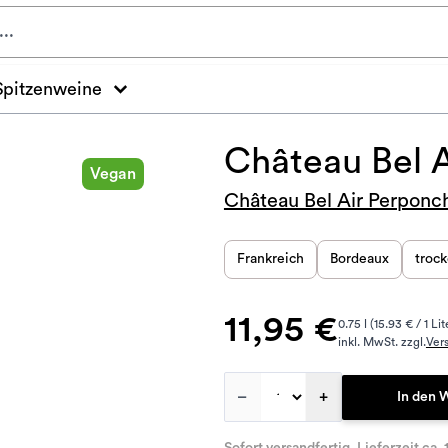
Spitzenweine
Château Bel 
Vegan
Château Bel Air Perponc
Frankreich
Bordeaux
troc
11,95 €
0.75 l (15.93 € / 1 Lit
inkl. MwSt. zzgl.
Ver
–
+
In den 