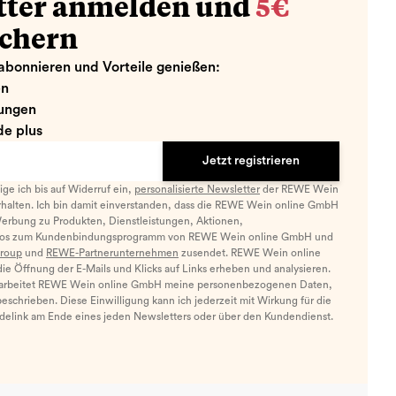
tter anmelden und
5€
ichern
abonnieren und Vorteile genießen:
en
ungen
e plus
Jetzt registrieren
llige ich bis auf Widerruf ein,
personalisierte Newsletter
der REWE Wein
halten. Ich bin damit einverstanden, dass die REWE Wein online GmbH
Werbung zu Produkten, Dienstleistungen, Aktionen,
nfos zum Kundenbindungsprogramm von REWE Wein online GmbH und
roup
und
REWE-Partnerunternehmen
zusendet. REWE Wein online
e Öffnung der E-Mails und Klicks auf Links erheben und analysieren.
arbeitet REWE Wein online GmbH meine personenbezogenen Daten,
eschrieben. Diese Einwilligung kann ich jederzeit mit Wirkung für die
ldelink am Ende eines jeden Newsletters oder über den Kundendienst.