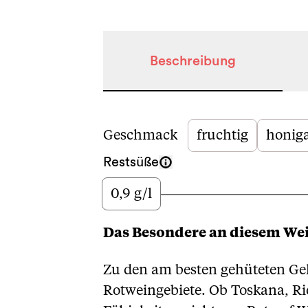
Beschreibung
Beschreibung
Geschmack
fruchtig
honiga
Restsüße
0,9 g/l
Wenig
Das Besondere an diesem We
Zu den am besten gehüteten Ge
Rotweingebiete. Ob Toskana, Ri