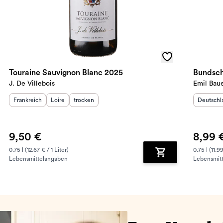
Touraine Sauvignon Blanc 2025
Bundsch
J. De Villebois
Emil Bau
Herkunftsland
Herkunftsregion
:
Geschmack
:
:
Herkunft
Frankreich
Loire
trocken
Deutschl
9,50 €
8,99 
0.75 l (12.67 € / 1 Liter)
0.75 l (11.99
Lebensmittelangaben
Lebensmit
renkorb hinzufügen
Zum Warenkorb hin