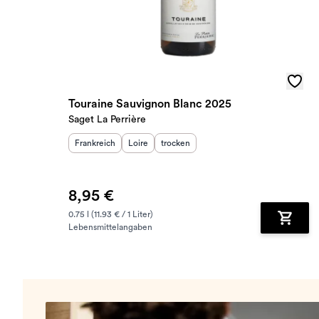
Touraine Sauvignon Blanc 2025
Saget La Perrière
Herkunftsland
Herkunftsregion
:
Geschmack
:
:
Frankreich
Loire
trocken
8,95 €
0.75 l (11.93 € / 1 Liter)
Lebensmittelangaben
Zum Wa