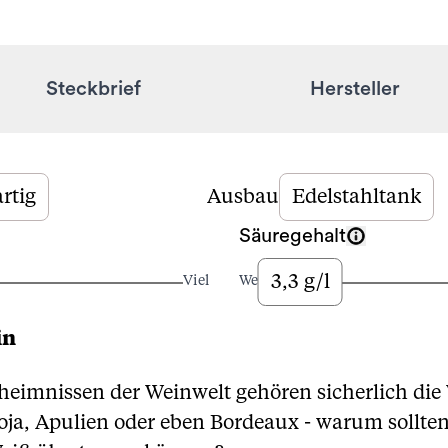
Steckbrief
Hersteller
rtig
Ausbau
Edelstahltank
Säuregehalt
3,3 g/l
Viel
Wenig
in
heimnissen der Weinwelt gehören sicherlich di
oja, Apulien oder eben Bordeaux - warum sollte