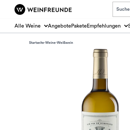
Zum Hauptinhalt springen
Alle Weine
Angebote
Pakete
Empfehlungen
Startseite
Weine
Weißwein