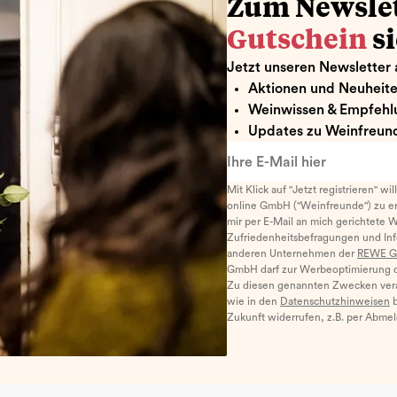
Zum Newsle
Gutschein
s
Jetzt unseren Newsletter 
Aktionen und Neuheit
Weinwissen & Empfehl
Updates zu Weinfreund
Ihre E-Mail hier
Mit Klick auf "Jetzt registrieren" wi
online GmbH ("Weinfreunde") zu er
mir per E-Mail an mich gerichtete 
Zufriedenheitsbefragungen und I
anderen Unternehmen der
REWE G
GmbH darf zur Werbeoptimierung di
Zu diesen genannten Zwecken ver
wie in den
Datenschutzhinweisen
b
Zukunft widerrufen, z.B. per Abme