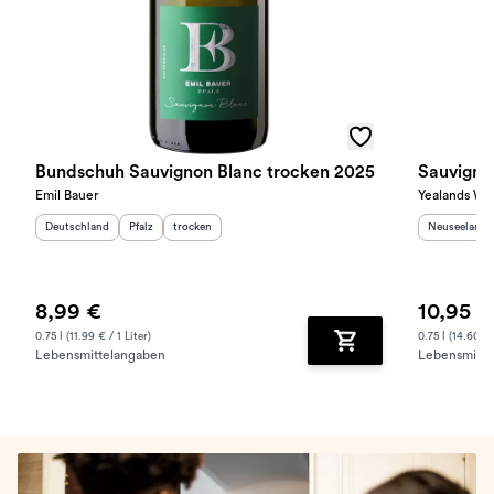
Bundschuh Sauvignon Blanc trocken 2025
Sauvigno
Emil Bauer
Yealands Wi
Herkunftsland
:
Herkunftsregion
Geschmack
:
:
Herkunftslan
Deutschland
Pfalz
trocken
Neuseeland
8,99 €
10,95 €
0.75 l (11.99 € / 1 Liter)
0.75 l (14.60 € 
Lebensmittelangaben
Lebensmitte
Zum Warenkorb hinz