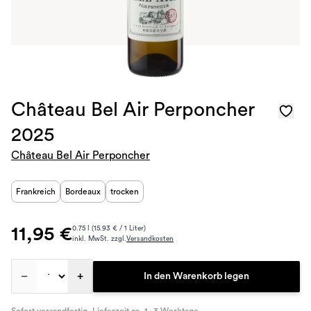
Château Bel Air Perponcher
2025
Château Bel Air Perponcher
Frankreich
Bordeaux
trocken
11,95 €
0.75 l (15.93 € / 1 Liter)
inkl. MwSt. zzgl.
Versandkosten
–
+
In den Warenkorb legen