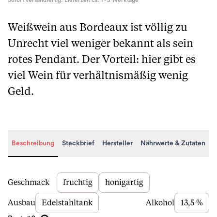
Sofort versandfertig. Lieferzeit ca. 1 - 3 Werktage
Weißwein aus Bordeaux ist völlig zu
Unrecht viel weniger bekannt als sein
rotes Pendant. Der Vorteil: hier gibt es
viel Wein für verhältnismäßig wenig
Geld.
Beschreibung
Steckbrief
Hersteller
Nährwerte & Zutaten
Beschreibung
Geschmack
fruchtig
honigartig
Ausbau
Edelstahltank
Alkohol
13,5 %