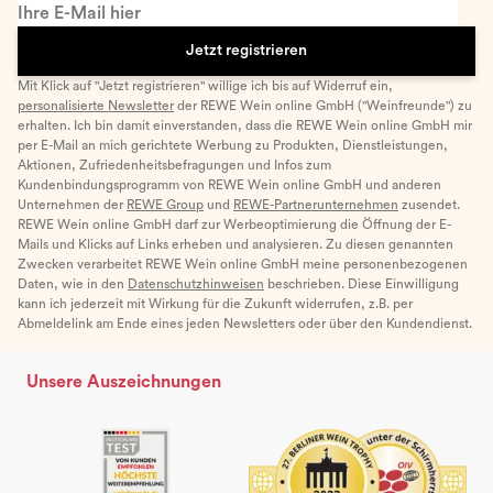
Ihre E-Mail hier
Jetzt registrieren
Mit Klick auf "Jetzt registrieren" willige ich bis auf Widerruf ein,
personalisierte Newsletter
der REWE Wein online GmbH ("Weinfreunde") zu
erhalten. Ich bin damit einverstanden, dass die REWE Wein online GmbH mir
per E-Mail an mich gerichtete Werbung zu Produkten, Dienstleistungen,
Aktionen, Zufriedenheitsbefragungen und Infos zum
Kundenbindungsprogramm von REWE Wein online GmbH und anderen
Unternehmen der
REWE Group
und
REWE-Partnerunternehmen
zusendet.
REWE Wein online GmbH darf zur Werbeoptimierung die Öffnung der E-
Mails und Klicks auf Links erheben und analysieren. Zu diesen genannten
Zwecken verarbeitet REWE Wein online GmbH meine personenbezogenen
Daten, wie in den
Datenschutzhinweisen
beschrieben. Diese Einwilligung
kann ich jederzeit mit Wirkung für die Zukunft widerrufen, z.B. per
Abmeldelink am Ende eines jeden Newsletters oder über den Kundendienst.
Unsere Auszeichnungen