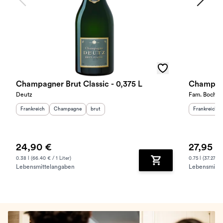
Champagner Brut Classic - 0,375 L
Champagn
Deutz
Fam. Bochet
Herkunftsland
:
Herkunftsregion
Geschmack
:
:
Herkunftslan
Frankreich
Champagne
brut
Frankreich
24,90 €
27,95 €
0.38 l (66.40 € / 1 Liter)
0.75 l (37.27 € /
Lebensmittelangaben
Lebensmitte
Zum Warenkorb hinz