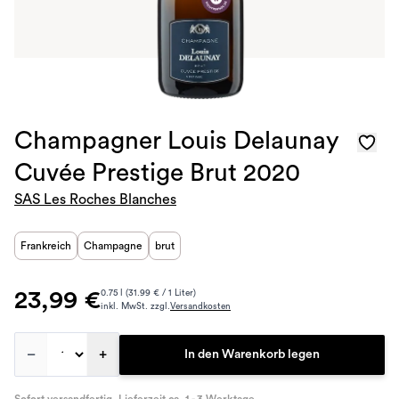
Champagner Louis Delaunay
Cuvée Prestige Brut 2020
SAS Les Roches Blanches
Frankreich
Champagne
brut
23,99 €
0.75 l (31.99 € / 1 Liter)
inkl. MwSt. zzgl.
Versandkosten
–
+
In den Warenkorb legen