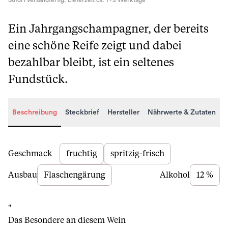
Sofort versandfertig. Lieferzeit ca. 1 - 3 Werktage
Ein Jahrgangschampagner, der bereits
eine schöne Reife zeigt und dabei
bezahlbar bleibt, ist ein seltenes
Fundstück.
Beschreibung
Steckbrief
Hersteller
Nährwerte & Zutaten
Beschreibung
Geschmack
fruchtig
spritzig-frisch
Ausbau
Flaschengärung
Alkohol
12 %
"
Das Besondere an diesem Wein