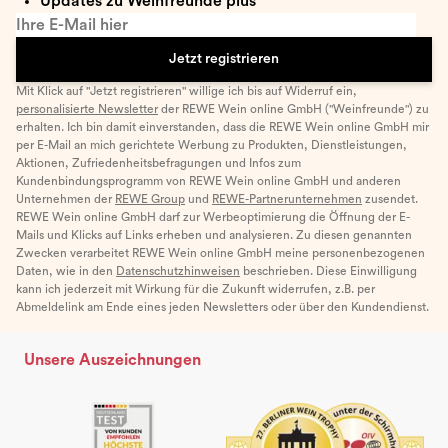
Updates zu Weinfreunde plus
Ihre E-Mail hier
Jetzt registrieren
Mit Klick auf "Jetzt registrieren" willige ich bis auf Widerruf ein,
personalisierte Newsletter
der REWE Wein online GmbH ("Weinfreunde") zu
erhalten. Ich bin damit einverstanden, dass die REWE Wein online GmbH mir
per E-Mail an mich gerichtete Werbung zu Produkten, Dienstleistungen,
Aktionen, Zufriedenheitsbefragungen und Infos zum
Kundenbindungsprogramm von REWE Wein online GmbH und anderen
Unternehmen der
REWE Group
und
REWE-Partnerunternehmen
zusendet.
REWE Wein online GmbH darf zur Werbeoptimierung die Öffnung der E-
Mails und Klicks auf Links erheben und analysieren. Zu diesen genannten
Zwecken verarbeitet REWE Wein online GmbH meine personenbezogenen
Daten, wie in den
Datenschutzhinweisen
beschrieben. Diese Einwilligung
kann ich jederzeit mit Wirkung für die Zukunft widerrufen, z.B. per
Abmeldelink am Ende eines jeden Newsletters oder über den Kundendienst.
Unsere Auszeichnungen