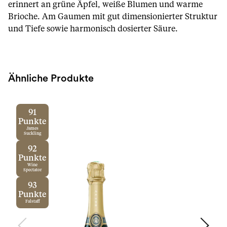
erinnert an grüne Äpfel, weiße Blumen und warme
Brioche. Am Gaumen mit gut dimensionierter Struktur
und Tiefe sowie harmonisch dosierter Säure.
Ähnliche Produkte
91
Punkte
James
Suckling
92
Punkte
Wine
Spectator
93
Punkte
Falstaff