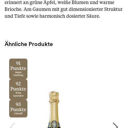
erinnert an grüne Äpfel, weiße Blumen und warme
Brioche. Am Gaumen mit gut dimensionierter Struktur
und Tiefe sowie harmonisch dosierter Säure.
Ähnliche Produkte
91
Punkte
James
Suckling
92
Punkte
Wine
Spectator
93
Punkte
Falstaff