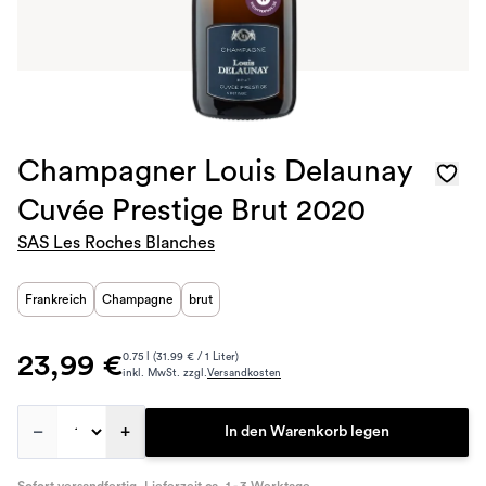
Champagner Louis Delaunay
Cuvée Prestige Brut 2020
SAS Les Roches Blanches
Frankreich
Champagne
brut
23,99 €
0.75 l (31.99 € / 1 Liter)
inkl. MwSt. zzgl.
Versandkosten
–
+
In den Warenkorb legen