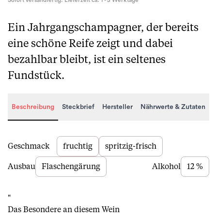
Sofort versandfertig. Lieferzeit ca. 1 - 3 Werktage
Ein Jahrgangschampagner, der bereits
eine schöne Reife zeigt und dabei
bezahlbar bleibt, ist ein seltenes
Fundstück.
Beschreibung
Steckbrief
Hersteller
Nährwerte & Zutaten
Beschreibung
Geschmack
fruchtig
spritzig-frisch
Ausbau
Flaschengärung
Alkohol
12 %
"
Das Besondere an diesem Wein