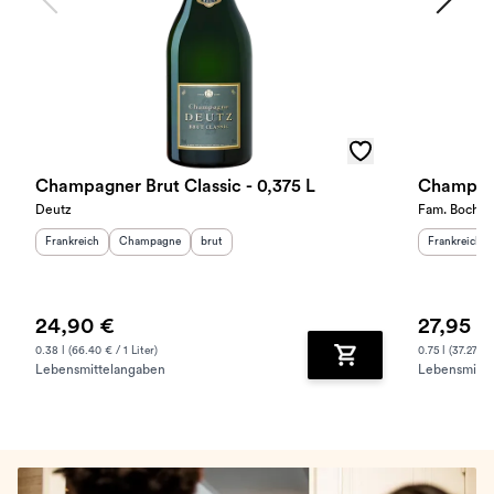
Champagner Brut Classic - 0,375 L
Champagn
Deutz
Fam. Bochet
Herkunftsland
:
Herkunftsregion
Geschmack
:
:
Herkunftslan
Frankreich
Champagne
brut
Frankreich
24,90 €
27,95 €
0.38 l (66.40 € / 1 Liter)
0.75 l (37.27 € /
Lebensmittelangaben
Lebensmitte
Zum Warenkorb hinz