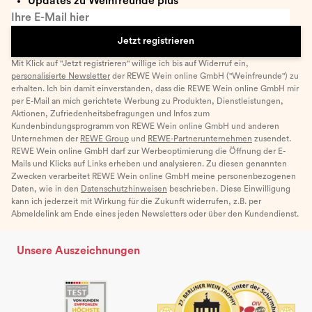
Updates zu Weinfreunde plus
Ihre E-Mail hier
Jetzt registrieren
Mit Klick auf "Jetzt registrieren" willige ich bis auf Widerruf ein,
personalisierte Newsletter
der REWE Wein online GmbH ("Weinfreunde") zu
erhalten. Ich bin damit einverstanden, dass die REWE Wein online GmbH mir
per E-Mail an mich gerichtete Werbung zu Produkten, Dienstleistungen,
Aktionen, Zufriedenheitsbefragungen und Infos zum
Kundenbindungsprogramm von REWE Wein online GmbH und anderen
Unternehmen der
REWE Group
und
REWE-Partnerunternehmen
zusendet.
REWE Wein online GmbH darf zur Werbeoptimierung die Öffnung der E-
Mails und Klicks auf Links erheben und analysieren. Zu diesen genannten
Zwecken verarbeitet REWE Wein online GmbH meine personenbezogenen
Daten, wie in den
Datenschutzhinweisen
beschrieben. Diese Einwilligung
kann ich jederzeit mit Wirkung für die Zukunft widerrufen, z.B. per
Abmeldelink am Ende eines jeden Newsletters oder über den Kundendienst.
Unsere Auszeichnungen