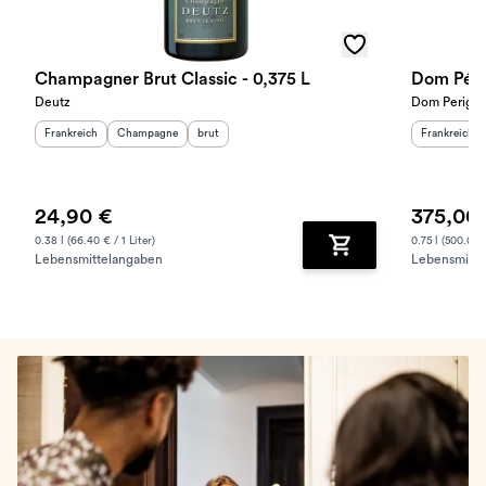
Champagner Brut Classic - 0,375 L
Dom Péri
Deutz
Dom Perign
Herkunftsland
:
Herkunftsregion
Geschmack
:
:
Herkunftslan
Frankreich
Champagne
brut
Frankreich
24,90 €
375,00
0.38 l (66.40 € / 1 Liter)
0.75 l (500.00 €
Lebensmittelangaben
Lebensmitte
Zum Warenkorb hinz