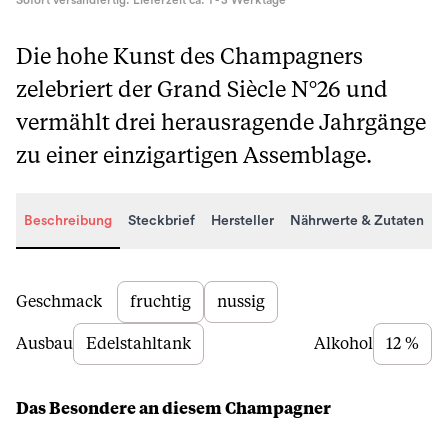
Sofort versandfertig. Lieferzeit ca. 1 - 3 Werktage
Die hohe Kunst des Champagners
zelebriert der Grand Siècle N°26 und
vermählt drei herausragende Jahrgänge
zu einer einzigartigen Assemblage.
Beschreibung
Steckbrief
Hersteller
Nährwerte & Zutaten
Beschreibung
Geschmack
fruchtig
nussig
Ausbau
Edelstahltank
Alkohol
12 %
Das Besondere an diesem Champagner