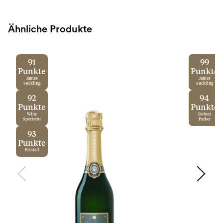
Ähnliche Produkte
91
99
Punkte
Punkte
James
James
Suckling
Suckling
92
94
Punkte
Punkte
Wine
Robert
Spectator
Parker
93
Punkte
Falstaff