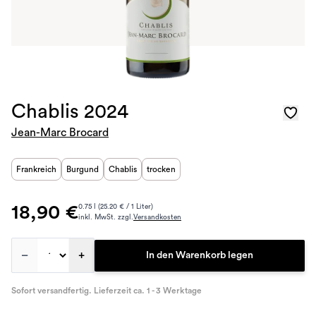
Chablis 2024
Jean-Marc Brocard
Frankreich
Burgund
Chablis
trocken
18,90 €
0.75 l (25.20 € / 1 Liter)
inkl. MwSt. zzgl.
Versandkosten
–
+
In den Warenkorb legen
Sofort versandfertig. Lieferzeit ca. 1 - 3 Werktage