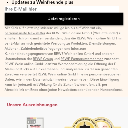
Updates zu Weinfreunde plus
Ihre E-Mail hier
Jetzt registrieren
Mit Klick auf "Jetzt registrieren" willige ich bis auf Widerruf ein,
personalisierte Newsletter
der REWE Wein online GmbH ("Weinfreunde") zu
erhalten. Ich bin damit einverstanden, dass die REWE Wein online GmbH mir
per E-Mail an mich gerichtete Werbung zu Produkten, Dienstleistungen,
Aktionen, Zufriedenheitsbefragungen und Infos zum
Kundenbindungsprogramm von REWE Wein online GmbH und anderen
Unternehmen der
REWE Group
und
REWE-Partnerunternehmen
zusendet.
REWE Wein online GmbH darf zur Werbeoptimierung die Öffnung der E-
Mails und Klicks auf Links erheben und analysieren. Zu diesen genannten
Zwecken verarbeitet REWE Wein online GmbH meine personenbezogenen
Daten, wie in den
Datenschutzhinweisen
beschrieben. Diese Einwilligung
kann ich jederzeit mit Wirkung für die Zukunft widerrufen, z.B. per
Abmeldelink am Ende eines jeden Newsletters oder über den Kundendienst.
Unsere Auszeichnungen