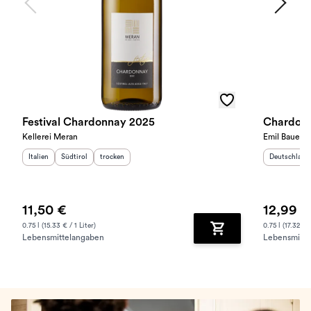
Festival Chardonnay 2025
Chardonn
Kellerei Meran
Emil Bauer
Herkunftsland
Herkunftsregion
:
Geschmack
:
:
Herkunftslan
Italien
Südtirol
trocken
Deutschland
11,50 €
12,99 €
0.75 l (15.33 € / 1 Liter)
0.75 l (17.32 € /
Lebensmittelangaben
Lebensmitte
Zum Warenkorb hinz