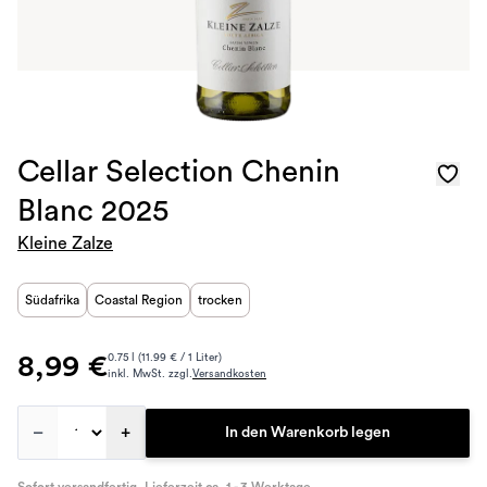
Cellar Selection Chenin
Blanc 2025
Kleine Zalze
Südafrika
Coastal Region
trocken
8,99 €
0.75 l (11.99 € / 1 Liter)
inkl. MwSt. zzgl.
Versandkosten
–
+
In den Warenkorb legen