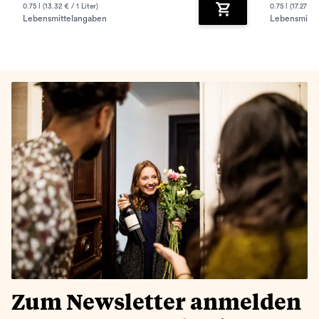
0.75 l (13.32 € / 1 Liter)
0.75 l (17.27 € /
Lebensmittelangaben
Lebensmitte
Zum Warenkorb hinz
Zum Newsletter anmelden