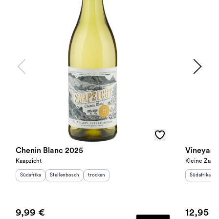
Chenin Blanc 2025
Vineyard
Kaapzicht
Kleine Zalze
Herkunftsland
Herkunftsregion
:
:
Geschmack
:
Herkunftslan
Südafrika
Stellenbosch
trocken
Südafrika
9,99 €
12,95 €