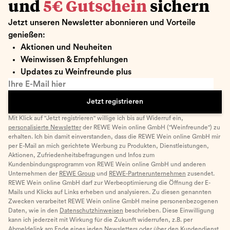
und
5€ Gutschein
sichern
Jetzt unseren Newsletter abonnieren und Vorteile
genießen:
Aktionen und Neuheiten
Weinwissen & Empfehlungen
Updates zu Weinfreunde plus
Ihre E-Mail hier
Jetzt registrieren
Mit Klick auf "Jetzt registrieren" willige ich bis auf Widerruf ein,
personalisierte Newsletter
der REWE Wein online GmbH ("Weinfreunde") zu
erhalten. Ich bin damit einverstanden, dass die REWE Wein online GmbH mir
per E-Mail an mich gerichtete Werbung zu Produkten, Dienstleistungen,
Aktionen, Zufriedenheitsbefragungen und Infos zum
Kundenbindungsprogramm von REWE Wein online GmbH und anderen
Unternehmen der
REWE Group
und
REWE-Partnerunternehmen
zusendet.
REWE Wein online GmbH darf zur Werbeoptimierung die Öffnung der E-
Mails und Klicks auf Links erheben und analysieren. Zu diesen genannten
Zwecken verarbeitet REWE Wein online GmbH meine personenbezogenen
Daten, wie in den
Datenschutzhinweisen
beschrieben. Diese Einwilligung
kann ich jederzeit mit Wirkung für die Zukunft widerrufen, z.B. per
Abmeldelink am Ende eines jeden Newsletters oder über den Kundendienst.