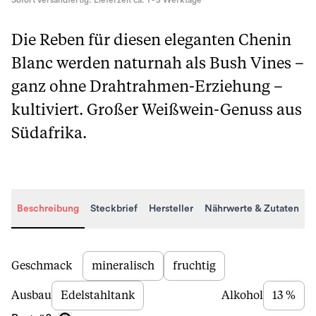
Sofort versandfertig. Lieferzeit ca. 1 - 3 Werktage
Die Reben für diesen eleganten Chenin
Blanc werden naturnah als Bush Vines –
ganz ohne Drahtrahmen-Erziehung –
kultiviert. Großer Weißwein-Genuss aus
Südafrika.
Beschreibung
Steckbrief
Hersteller
Nährwerte & Zutaten
Beschreibung
Geschmack
mineralisch
fruchtig
Ausbau
Edelstahltank
Alkohol
13 %