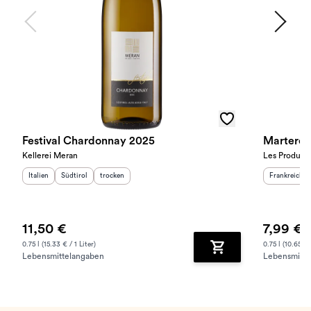
Festival Chardonnay 2025
Marterey
Kellerei Meran
Les Producte
Herkunftsland
Herkunftsregion
:
Geschmack
:
:
Herkunftslan
Italien
Südtirol
trocken
Frankreich
11,50 €
7,99 €
0.75 l (15.33 € / 1 Liter)
0.75 l (10.65 € /
Lebensmittelangaben
Lebensmitte
Zum Warenkorb hinz