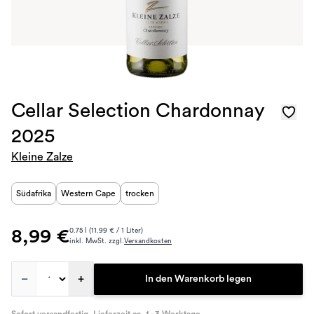
Cellar Selection Chardonnay
2025
Kleine Zalze
Südafrika
Western Cape
trocken
8,99 €
0.75 l (11.99 € / 1 Liter)
inkl. MwSt. zzgl.
Versandkosten
–
+
In den Warenkorb legen