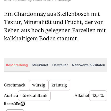
Sofort versandfertig. Lieferzeit ca. 1 - 3 Werktage
Ein Chardonnay aus Stellenbosch mit
Textur, Mineralität und Frucht, der von
Reben aus hoch gelegenen Parzellen mit
kalkhaltigem Boden stammt.
Beschreibung
Steckbrief
Hersteller
Nährwerte & Zutaten
Beschreibung
Geschmack
würzig
kräutrig
Ausbau
Edelstahltank
Alkohol
13,5 %
Restsüße