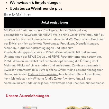
Weinwissen & Empfehlungen
Updates zu Weinfreunde plus
Ihre E-Mail hier
Jetzt registrieren
Mit Klick auf "Jetzt registrieren" willige ich bis auf Widerruf ein,
personalisierte Newsletter
der REWE Wein online GmbH ("Weinfreunde") zu
erhalten. Ich bin damit einverstanden, dass die REWE Wein online GmbH mir
per E-Mail an mich gerichtete Werbung zu Produkten, Dienstleistungen,
Aktionen, Zufriedenheitsbefragungen und Infos zum
Kundenbindungsprogramm von REWE Wein online GmbH und anderen
Unternehmen der
REWE Group
und
REWE-Partnerunternehmen
zusendet.
REWE Wein online GmbH darf zur Werbeoptimierung die Öffnung der E-
Mails und Klicks auf Links erheben und analysieren. Zu diesen genannten
Zwecken verarbeitet REWE Wein online GmbH meine personenbezogenen
Daten, wie in den
Datenschutzhinweisen
beschrieben. Diese Einwilligung
kann ich jederzeit mit Wirkung für die Zukunft widerrufen, z.B. per
Abmeldelink am Ende eines jeden Newsletters oder über den Kundendienst.
Unsere Auszeichnungen