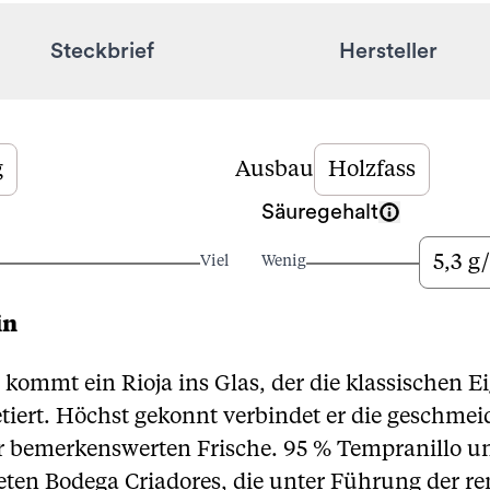
Steckbrief
Hersteller
g
Ausbau
Holzfass
Säuregehalt
5,3 g/
Viel
Wenig
in
 kommt ein Rioja ins Glas, der die klassischen E
iert. Höchst gekonnt verbindet er die geschmei
er bemerkenswerten Frische. 95 % Tempranillo u
eten Bodega Criadores, die unter Führung der 