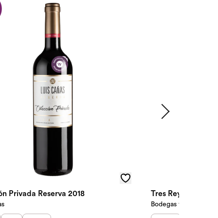
Colección Privada Reserva 2018
Tres Reyes Colecc
as
Bodegas y Viñedos M