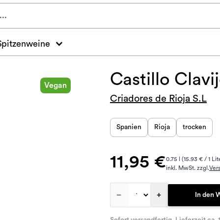
Spitzenweine
Castillo Clavi
Vegan
Criadores de Rioja S.L
Spanien
Rioja
trocken
11,95 €
0.75 l (15.93 € / 1 Lit
inkl. MwSt. zzgl.
Ver
–
+
In den 