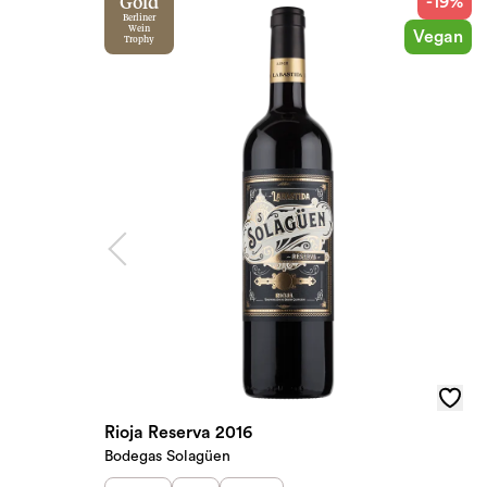
-19%
Gold
Berliner
Wein
Vegan
Trophy
Rioja Reserva 2016
Bodegas Solagüen