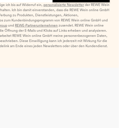
llige ich bis auf Widerruf ein,
personalisierte Newsletter
der REWE Wein
halten. Ich bin damit einverstanden, dass die REWE Wein online GmbH
Werbung zu Produkten, Dienstleistungen, Aktionen,
nfos zum Kundenbindungsprogramm von REWE Wein online GmbH und
roup
und
REWE-Partnerunternehmen
zusendet. REWE Wein online
e Öffnung der E-Mails und Klicks auf Links erheben und analysieren.
arbeitet REWE Wein online GmbH meine personenbezogenen Daten,
eschrieben. Diese Einwilligung kann ich jederzeit mit Wirkung für die
ldelink am Ende eines jeden Newsletters oder über den Kundendienst.