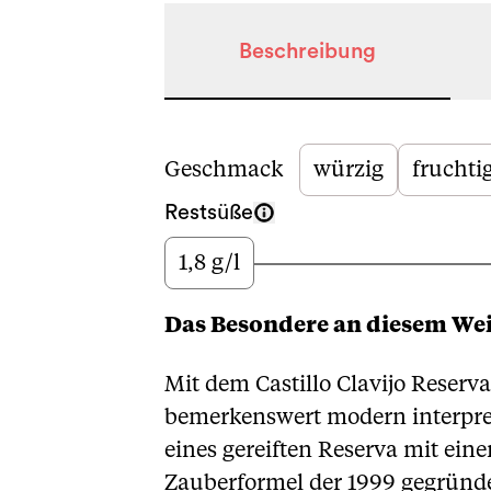
Beschreibung
Beschreibung
Geschmack
würzig
fruchti
Restsüße
1,8 g/l
Wenig
Das Besondere an diesem We
Mit dem Castillo Clavijo Reserva
bemerkenswert modern interpret
eines gereiften Reserva mit ein
Zauberformel der 1999 gegründ