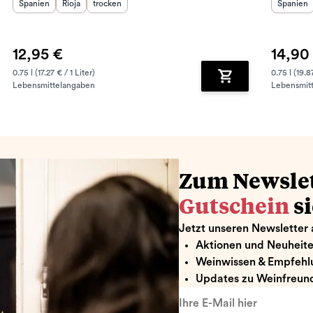
Herkunftsland
Herkunftsregion
:
Geschmack
:
:
Herkunft
Spanien
Rioja
trocken
Spanien
12,95 €
14,90
0.75 l (17.27 € / 1 Liter)
0.75 l (19.8
Lebensmittelangaben
Lebensmit
renkorb hinzufügen
Zum Warenkorb hin
Zum Newsle
Gutschein
s
Jetzt unseren Newsletter 
Aktionen und Neuheit
Weinwissen & Empfehl
Updates zu Weinfreund
Ihre E-Mail hier