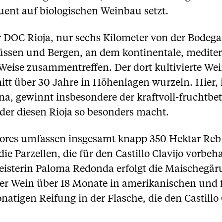
ent auf biologischen Weinbau setzt.
r DOC Rioja, nur sechs Kilometer von der Bodega 
ssen und Bergen, an dem kontinentale, mediter
 Weise zusammentreffen. Der dort kultivierte We
nitt über 30 Jahre in Höhenlagen wurzeln. Hier,
ana, gewinnt insbesondere der kraftvoll-fruchtb
 der diesen Rioja so besonders macht.
ores umfassen insgesamt knapp 350 Hektar Rebf
ie Parzellen, die für den Castillo Clavijo vorbeh
sterin Paloma Redonda erfolgt die Maischegäru
der Wein über 18 Monate in amerikanischen und 
natigen Reifung in der Flasche, die den Castillo