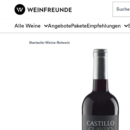
Zum Hauptinhalt springen
Alle Weine
Angebote
Pakete
Empfehlungen
Startseite
Weine
Rotwein