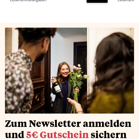
Lebensmittelangaben
Lebensmitte
Zum Warenkorb hinz
Zum Newsletter anmelden
und
5€ Gutschein
sichern