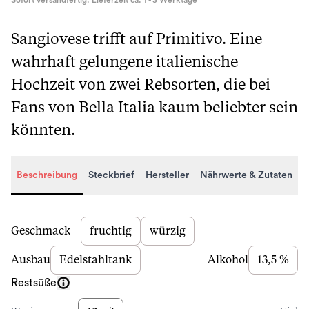
Sofort versandfertig. Lieferzeit ca. 1 - 3 Werktage
Sangiovese trifft auf Primitivo. Eine
wahrhaft gelungene italienische
Hochzeit von zwei Rebsorten, die bei
Fans von Bella Italia kaum beliebter sein
könnten.
Beschreibung
Steckbrief
Hersteller
Nährwerte & Zutaten
Beschreibung
Geschmack
fruchtig
würzig
Ausbau
Edelstahltank
Alkohol
13,5 %
Restsüße