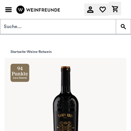
Zum Hauptinhalt springen
Derzeit
Startseite
Weine
Rotwein
94
Punkte
Luca Maroni