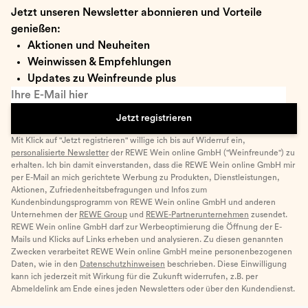
Jetzt unseren Newsletter abonnieren und Vorteile
genießen:
Aktionen und Neuheiten
Weinwissen & Empfehlungen
Updates zu Weinfreunde plus
Ihre E-Mail hier
Jetzt registrieren
Mit Klick auf "Jetzt registrieren" willige ich bis auf Widerruf ein,
personalisierte Newsletter
der REWE Wein online GmbH ("Weinfreunde") zu
erhalten. Ich bin damit einverstanden, dass die REWE Wein online GmbH mir
per E-Mail an mich gerichtete Werbung zu Produkten, Dienstleistungen,
Aktionen, Zufriedenheitsbefragungen und Infos zum
Kundenbindungsprogramm von REWE Wein online GmbH und anderen
Unternehmen der
REWE Group
und
REWE-Partnerunternehmen
zusendet.
REWE Wein online GmbH darf zur Werbeoptimierung die Öffnung der E-
Mails und Klicks auf Links erheben und analysieren. Zu diesen genannten
Zwecken verarbeitet REWE Wein online GmbH meine personenbezogenen
Daten, wie in den
Datenschutzhinweisen
beschrieben. Diese Einwilligung
kann ich jederzeit mit Wirkung für die Zukunft widerrufen, z.B. per
Abmeldelink am Ende eines jeden Newsletters oder über den Kundendienst.