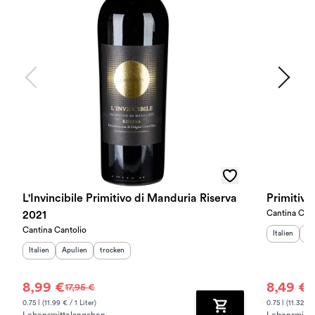
L'Invincibile Primitivo di Manduria Riserva
Primitiv
Cantina Cant
2021
Cantina Cantolio
Herkunftslan
He
Italien
Ap
Herkunftsland
Herkunftsregion
:
Geschmack
:
:
Italien
Apulien
trocken
8,99 €
8,49 €
17,95 €
9
0.75 l (11.99 € / 1 Liter)
0.75 l (11.32 € /