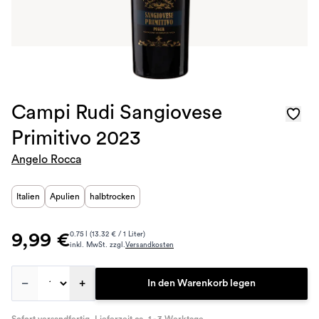
Campi Rudi Sangiovese
Primitivo 2023
Angelo Rocca
Italien
Apulien
halbtrocken
9,99 €
0.75 l (13.32 € / 1 Liter)
inkl. MwSt. zzgl.
Versandkosten
–
+
In den Warenkorb legen