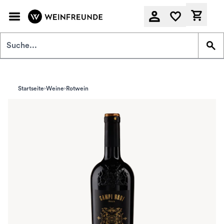
Zum Hauptinhalt springen
Derzeit
Startseite
Weine
Rotwein