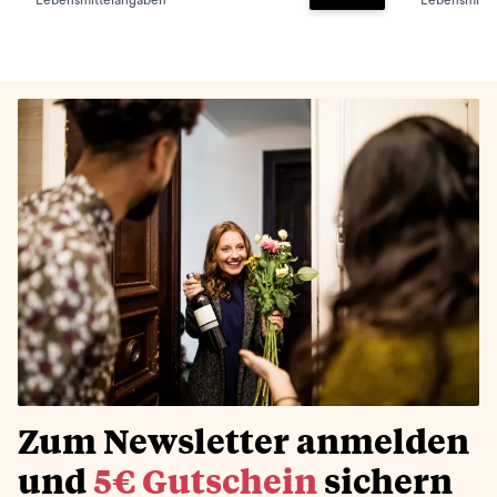
Lebensmittelangaben
Lebensmitte
Zum Warenkorb hinz
Zum Newsletter anmelden
und
5€ Gutschein
sichern