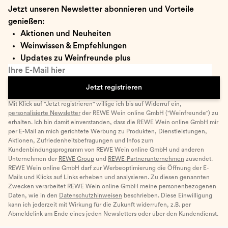
Jetzt unseren Newsletter abonnieren und Vorteile
genießen:
Aktionen und Neuheiten
Weinwissen & Empfehlungen
Updates zu Weinfreunde plus
Ihre E-Mail hier
Jetzt registrieren
Mit Klick auf "Jetzt registrieren" willige ich bis auf Widerruf ein,
personalisierte Newsletter
der REWE Wein online GmbH ("Weinfreunde") zu
erhalten. Ich bin damit einverstanden, dass die REWE Wein online GmbH mir
per E-Mail an mich gerichtete Werbung zu Produkten, Dienstleistungen,
Aktionen, Zufriedenheitsbefragungen und Infos zum
Kundenbindungsprogramm von REWE Wein online GmbH und anderen
Unternehmen der
REWE Group
und
REWE-Partnerunternehmen
zusendet.
REWE Wein online GmbH darf zur Werbeoptimierung die Öffnung der E-
Mails und Klicks auf Links erheben und analysieren. Zu diesen genannten
Zwecken verarbeitet REWE Wein online GmbH meine personenbezogenen
Daten, wie in den
Datenschutzhinweisen
beschrieben. Diese Einwilligung
kann ich jederzeit mit Wirkung für die Zukunft widerrufen, z.B. per
Abmeldelink am Ende eines jeden Newsletters oder über den Kundendienst.