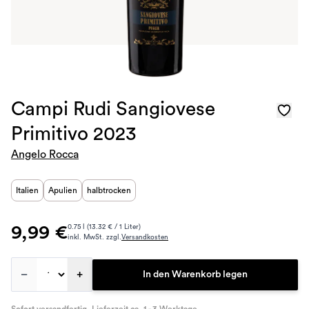
Campi Rudi Sangiovese
Primitivo 2023
Angelo Rocca
Italien
Apulien
halbtrocken
9,99 €
0.75 l (13.32 € / 1 Liter)
inkl. MwSt. zzgl.
Versandkosten
–
+
In den Warenkorb legen