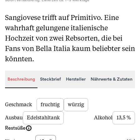
Sofort versandfertig. Lieferzeit ca. 1 - 3 Werktage
Sangiovese trifft auf Primitivo. Eine
wahrhaft gelungene italienische
Hochzeit von zwei Rebsorten, die bei
Fans von Bella Italia kaum beliebter sein
könnten.
Beschreibung
Steckbrief
Hersteller
Nährwerte & Zutaten
Beschreibung
Geschmack
fruchtig
würzig
Ausbau
Edelstahltank
Alkohol
13,5 %
Restsüße