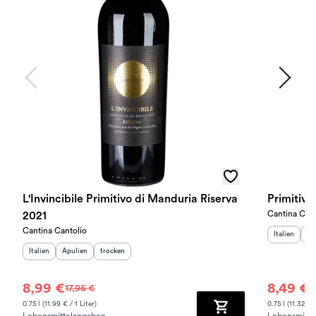
L'Invincibile Primitivo di Manduria Riserva
Primitiv
Cantina Cant
2021
Cantina Cantolio
Herkunftslan
He
Italien
Ap
Herkunftsland
Herkunftsregion
:
Geschmack
:
:
Italien
Apulien
trocken
8,99 €
8,49 €
17,95 €
9
0.75 l (11.99 € / 1 Liter)
0.75 l (11.32 € /