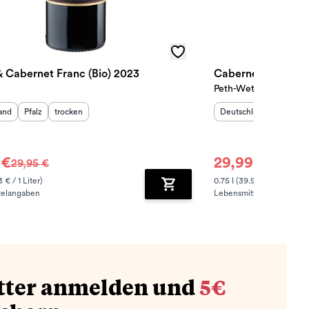
& Cabernet Franc (Bio) 2023
Peth-Wetz
sland
:
Herkunftsregion
Geschmack
:
:
Herkunftsland
:
Herkunf
and
Pfalz
trocken
Deutschland
Rheinh
 €
29,99 €
29,95 €
44,00 €
3 € / 1 Liter)
0.75 l (39.99 € / 1 Liter)
telangaben
Lebensmittelangaben
zufügen
Zum Warenkorb hinzufügen
tter anmelden und
5€