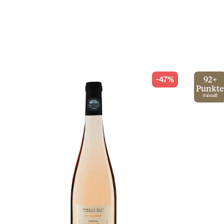
-47%
92+
Punkte
Falstaff