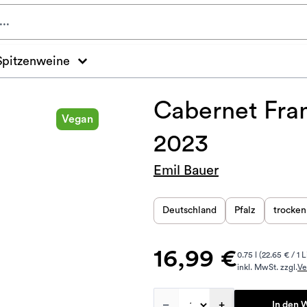
Spitzenweine
Cabernet Fra
Vegan
2023
Emil Bauer
Deutschland
Pfalz
trocken
16,99 €
0.75 l (22.65 € / 1 L
inkl. MwSt. zzgl.
Ve
–
+
In den 