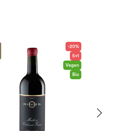
-20%
5+1
Vegan
Bio