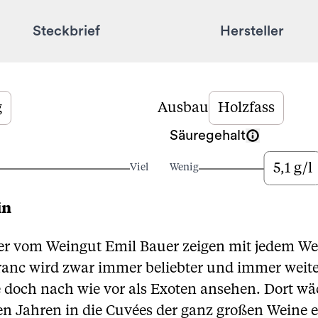
Steckbrief
Hersteller
g
Ausbau
Holzfass
Säuregehalt
5,1 g/l
Viel
Wenig
in
r vom Weingut Emil Bauer zeigen mit jedem Wein
ranc wird zwar immer beliebter und immer weiter
doch nach wie vor als Exoten ansehen. Dort wäc
n Jahren in die Cuvées der ganz großen Weine e