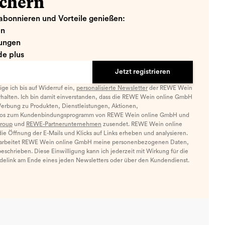
ichern
abonnieren und Vorteile genießen:
en
ungen
e plus
Jetzt registrieren
llige ich bis auf Widerruf ein,
personalisierte Newsletter
der REWE Wein
halten. Ich bin damit einverstanden, dass die REWE Wein online GmbH
Werbung zu Produkten, Dienstleistungen, Aktionen,
nfos zum Kundenbindungsprogramm von REWE Wein online GmbH und
roup
und
REWE-Partnerunternehmen
zusendet. REWE Wein online
e Öffnung der E-Mails und Klicks auf Links erheben und analysieren.
arbeitet REWE Wein online GmbH meine personenbezogenen Daten,
eschrieben. Diese Einwilligung kann ich jederzeit mit Wirkung für die
ldelink am Ende eines jeden Newsletters oder über den Kundendienst.