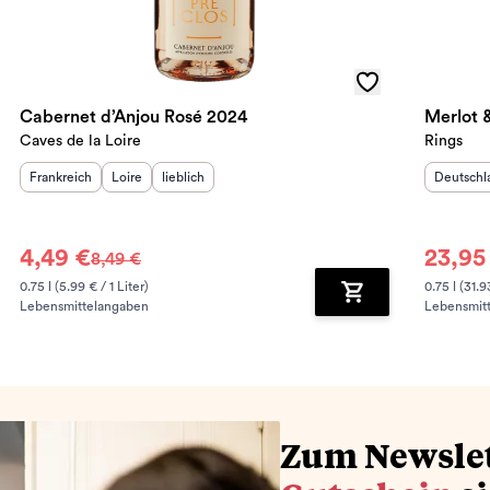
Cabernet d’Anjou Rosé 2024
Merlot 
Caves de la Loire
Rings
Herkunftsland
Herkunftsregion
:
Geschmack
:
:
Herkunft
Frankreich
Loire
lieblich
Deutschl
4,49 €
23,95
8,49 €
0.75 l (5.99 € / 1 Liter)
0.75 l (31.9
Lebensmittelangaben
Lebensmit
renkorb hinzufügen
Zum Warenkorb hin
Zum Newsle