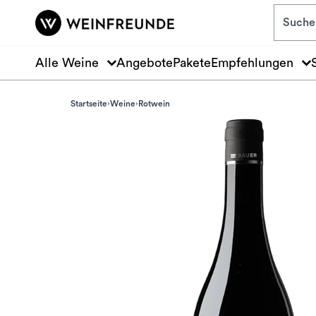
Zum Hauptinhalt springen
Alle Weine
Angebote
Pakete
Empfehlungen
Startseite
Weine
Rotwein