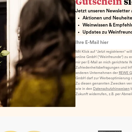
Gutschein
s
Jetzt unseren Newsletter 
Aktionen und Neuheit
Weinwissen & Empfehl
Updates zu Weinfreund
Ihre E-Mail hier
Mit Klick auf "Jetzt registrieren" wi
online GmbH ("Weinfreunde") zu er
mir per E-Mail an mich gerichtete 
Zufriedenheitsbefragungen und I
anderen Unternehmen der
REWE G
GmbH darf zur Werbeoptimierung di
Zu diesen genannten Zwecken ver
wie in den
Datenschutzhinweisen
b
Zukunft widerrufen, z.B. per Abme