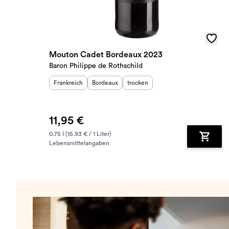
Mouton Cadet Bordeaux 2023
Baron Philippe de Rothschild
Herkunftsland
Herkunftsregion
:
Geschmack
:
:
Frankreich
Bordeaux
trocken
11,95 €
0.75 l (15.93 € / 1 Liter)
Lebensmittelangaben
Zum Wa