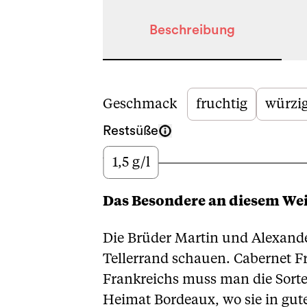
Beschreibung
Beschreibung
Geschmack
fruchtig
würzi
Restsüße
1,5 g/l
Wenig
Das Besondere an diesem We
Die Brüder Martin und Alexande
Tellerrand schauen. Cabernet F
Frankreichs muss man die Sorte 
Heimat Bordeaux, wo sie in gute