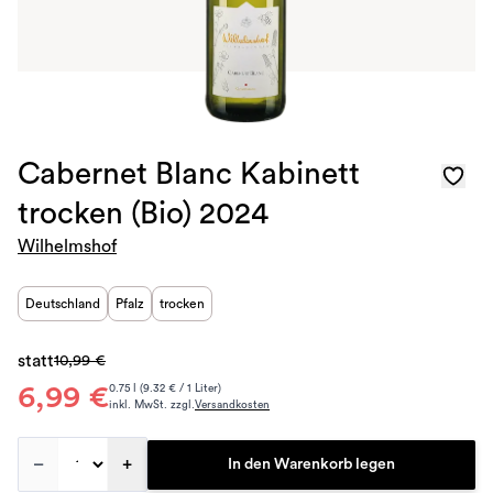
Cabernet Blanc Kabinett
trocken (Bio) 2024
Wilhelmshof
Deutschland
Pfalz
trocken
statt
10,99 €
6,99 €
0.75 l (9.32 € / 1 Liter)
inkl. MwSt. zzgl.
Versandkosten
–
+
In den Warenkorb legen