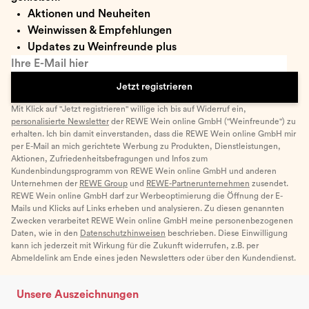
Aktionen und Neuheiten
Weinwissen & Empfehlungen
Updates zu Weinfreunde plus
Ihre E-Mail hier
Jetzt registrieren
Mit Klick auf "Jetzt registrieren" willige ich bis auf Widerruf ein,
personalisierte Newsletter
der REWE Wein online GmbH ("Weinfreunde") zu
erhalten. Ich bin damit einverstanden, dass die REWE Wein online GmbH mir
per E-Mail an mich gerichtete Werbung zu Produkten, Dienstleistungen,
Aktionen, Zufriedenheitsbefragungen und Infos zum
Kundenbindungsprogramm von REWE Wein online GmbH und anderen
Unternehmen der
REWE Group
und
REWE-Partnerunternehmen
zusendet.
REWE Wein online GmbH darf zur Werbeoptimierung die Öffnung der E-
Mails und Klicks auf Links erheben und analysieren. Zu diesen genannten
Zwecken verarbeitet REWE Wein online GmbH meine personenbezogenen
Daten, wie in den
Datenschutzhinweisen
beschrieben. Diese Einwilligung
kann ich jederzeit mit Wirkung für die Zukunft widerrufen, z.B. per
Abmeldelink am Ende eines jeden Newsletters oder über den Kundendienst.
Unsere Auszeichnungen