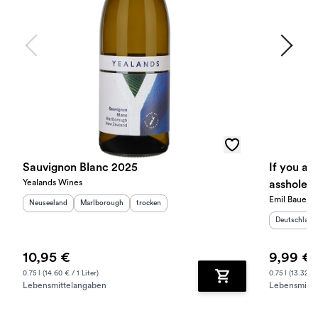
Sauvignon Blanc 2025
If you are
Yealands Wines
asshole -
Emil Bauer
trocken 
Herkunftsland
:
Herkunftsregion
:
Geschmack
:
Neuseeland
Marlborough
trocken
Herkunftslan
Deutschland
10,95 €
9,99 €
0.75 l (14.60 € / 1 Liter)
0.75 l (13.32 € /
Lebensmittelangaben
Lebensmitte
Zum Warenkorb hinz