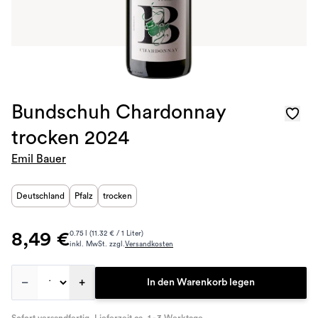
Bundschuh Chardonnay
trocken 2024
Emil Bauer
Deutschland
Pfalz
trocken
8,49 €
0.75 l (11.32 € / 1 Liter)
inkl. MwSt. zzgl.
Versandkosten
–
+
In den Warenkorb legen