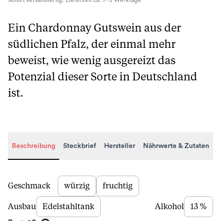
Sofort versandfertig. Lieferzeit ca. 1 - 3 Werktage
Ein Chardonnay Gutswein aus der
südlichen Pfalz, der einmal mehr
beweist, wie wenig ausgereizt das
Potenzial dieser Sorte in Deutschland
ist.
Beschreibung
Steckbrief
Hersteller
Nährwerte & Zutaten
Beschreibung
Geschmack
würzig
fruchtig
Ausbau
Edelstahltank
Alkohol
13 %