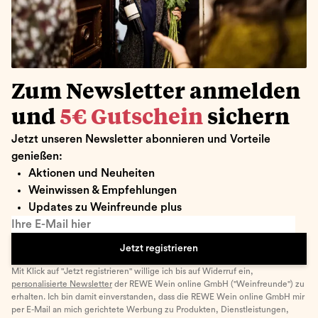
Zum Newsletter anmelden
und
5€ Gutschein
sichern
Jetzt unseren Newsletter abonnieren und Vorteile
genießen:
Aktionen und Neuheiten
Weinwissen & Empfehlungen
Updates zu Weinfreunde plus
Ihre E-Mail hier
Jetzt registrieren
Mit Klick auf "Jetzt registrieren" willige ich bis auf Widerruf ein,
personalisierte Newsletter
der REWE Wein online GmbH ("Weinfreunde") zu
erhalten. Ich bin damit einverstanden, dass die REWE Wein online GmbH mir
per E-Mail an mich gerichtete Werbung zu Produkten, Dienstleistungen,