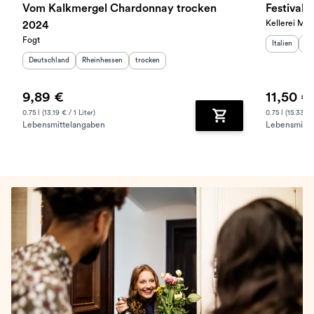
Vom Kalkmergel Chardonnay trocken
Festival
Kellerei Mer
2024
Fogt
Herkunftslan
He
Italien
Sü
Herkunftsland
:
Herkunftsregion
:
Geschmack
:
Deutschland
Rheinhessen
trocken
9,89 €
11,50 €
0.75 l (13.19 € / 1 Liter)
0.75 l (15.33 € /
Lebensmittelangaben
Lebensmitte
Zum Warenkorb hinz