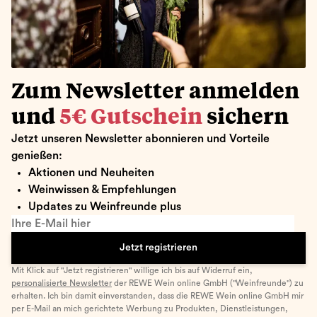
Zum Newsletter anmelden
und
5€ Gutschein
sichern
Jetzt unseren Newsletter abonnieren und Vorteile
genießen:
Aktionen und Neuheiten
Weinwissen & Empfehlungen
Updates zu Weinfreunde plus
Ihre E-Mail hier
Jetzt registrieren
Mit Klick auf "Jetzt registrieren" willige ich bis auf Widerruf ein,
personalisierte Newsletter
der REWE Wein online GmbH ("Weinfreunde") zu
erhalten. Ich bin damit einverstanden, dass die REWE Wein online GmbH mir
per E-Mail an mich gerichtete Werbung zu Produkten, Dienstleistungen,