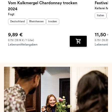
Vom Kalkmergel Chardonnay trocken
Festival
Kellerei Mer
2024
Fogt
Herkunftslan
He
Italien
Sü
Herkunftsland
:
Herkunftsregion
:
Geschmack
:
Deutschland
Rheinhessen
trocken
9,89 €
11,50 €
0.75 l (13.19 € / 1 Liter)
0.75 l (15.33 € /
Lebensmittelangaben
Lebensmitte
Zum Warenkorb hinz