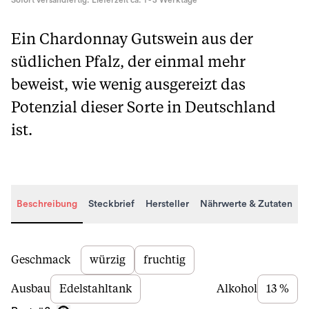
Sofort versandfertig. Lieferzeit ca. 1 - 3 Werktage
Ein Chardonnay Gutswein aus der
südlichen Pfalz, der einmal mehr
beweist, wie wenig ausgereizt das
Potenzial dieser Sorte in Deutschland
ist.
Beschreibung
Steckbrief
Hersteller
Nährwerte & Zutaten
Beschreibung
Geschmack
würzig
fruchtig
Ausbau
Edelstahltank
Alkohol
13 %