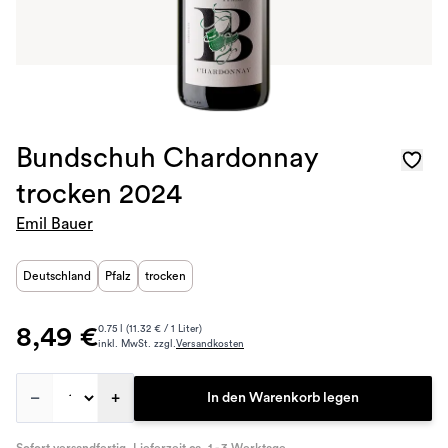
Bundschuh Chardonnay
trocken 2024
Emil Bauer
Deutschland
Pfalz
trocken
8,49 €
0.75 l (11.32 € / 1 Liter)
inkl. MwSt. zzgl.
Versandkosten
–
+
In den Warenkorb legen