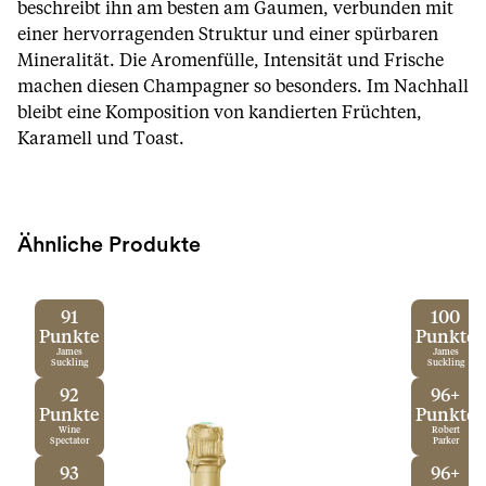
beschreibt ihn am besten am Gaumen, verbunden mit
einer hervorragenden Struktur und einer spürbaren
Mineralität. Die Aromenfülle, Intensität und Frische
machen diesen Champagner so besonders. Im Nachhall
bleibt eine Komposition von kandierten Früchten,
Karamell und Toast.
Ähnliche Produkte
91
100
Punkte
Punkte
James
James
Suckling
Suckling
92
96+
Punkte
Punkte
Wine
Robert
Spectator
Parker
93
96+