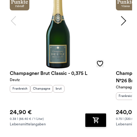
Punkte
Punkte
Falstaff
Vinous
Champagner Brut Classic - 0,375 L
Champagn
Deutz
N°26 Bru
Champagne L
Herkunftsland
:
Herkunftsregion
Geschmack
:
:
Frankreich
Champagne
brut
Herkunftslan
Frankreich
24,90 €
240,00
0.38 l (66.40 € / 1 Liter)
0.75 l (320.00 €
Lebensmittelangaben
Lebensmitte
Zum Warenkorb hinz