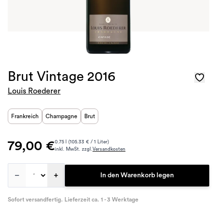
Brut Vintage 2016
Louis Roederer
Frankreich
Champagne
Brut
79,00 €
0.75 l (105.33 € / 1 Liter)
inkl. MwSt. zzgl.
Versandkosten
–
+
In den Warenkorb legen
Sofort versandfertig. Lieferzeit ca. 1 - 3 Werktage