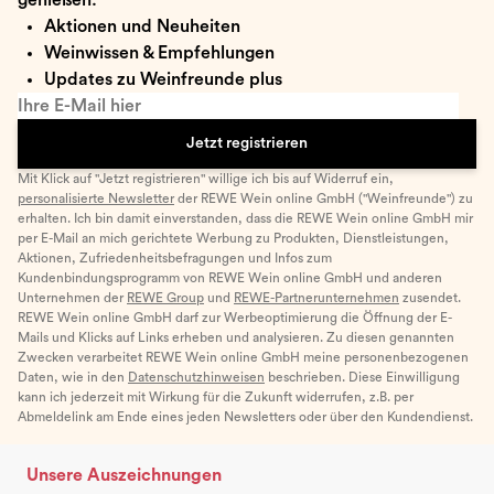
Aktionen und Neuheiten
Weinwissen & Empfehlungen
Updates zu Weinfreunde plus
Ihre E-Mail hier
Jetzt registrieren
Mit Klick auf "Jetzt registrieren" willige ich bis auf Widerruf ein,
personalisierte Newsletter
der REWE Wein online GmbH ("Weinfreunde") zu
erhalten. Ich bin damit einverstanden, dass die REWE Wein online GmbH mir
per E-Mail an mich gerichtete Werbung zu Produkten, Dienstleistungen,
Aktionen, Zufriedenheitsbefragungen und Infos zum
Kundenbindungsprogramm von REWE Wein online GmbH und anderen
Unternehmen der
REWE Group
und
REWE-Partnerunternehmen
zusendet.
REWE Wein online GmbH darf zur Werbeoptimierung die Öffnung der E-
Mails und Klicks auf Links erheben und analysieren. Zu diesen genannten
Zwecken verarbeitet REWE Wein online GmbH meine personenbezogenen
Daten, wie in den
Datenschutzhinweisen
beschrieben. Diese Einwilligung
kann ich jederzeit mit Wirkung für die Zukunft widerrufen, z.B. per
Abmeldelink am Ende eines jeden Newsletters oder über den Kundendienst.
Unsere Auszeichnungen