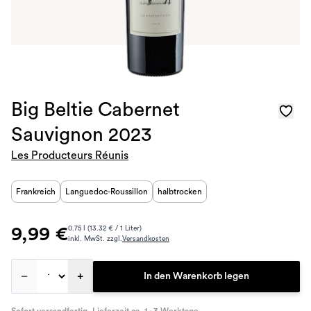
Big Beltie Cabernet
Sauvignon 2023
Les Producteurs Réunis
Frankreich
Languedoc-Roussillon
halbtrocken
9,99 €
0.75 l (13.32 € / 1 Liter)
inkl. MwSt. zzgl.
Versandkosten
–
+
In den Warenkorb legen