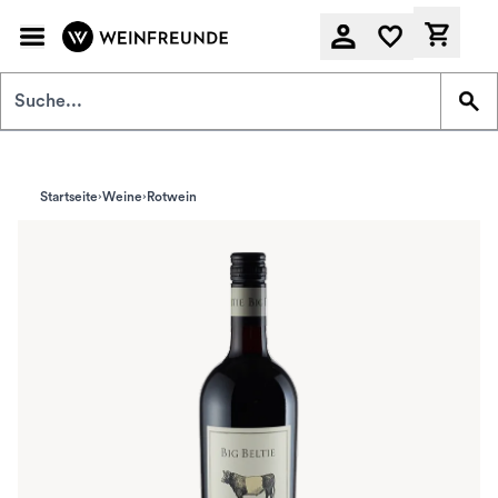
Zum Hauptinhalt springen
Derzeit
Startseite
Weine
Rotwein