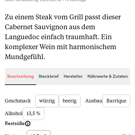
Sofort versandfertig. Lieferzeit ca. 1 - 3 Werktage
Zu einem Steak vom Grill passt dieser
Cabernet Sauvignon aus dem
Languedoc einfach traumhaft. Ein
komplexer Wein mit harmonischem
Mundgefühl.
Beschreibung
Steckbrief
Hersteller
Nährwerte & Zutaten
Beschreibung
Geschmack
würzig
beerig
Ausbau
Barrique
Alkohol
13,5 %
Restsüße