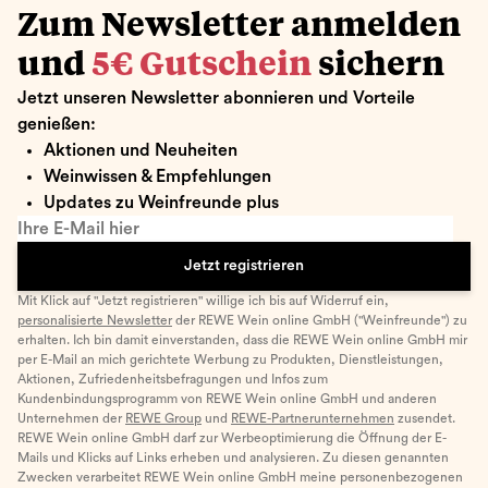
Zum Newsletter anmelden
und
5€ Gutschein
sichern
Jetzt unseren Newsletter abonnieren und Vorteile
genießen:
Aktionen und Neuheiten
Weinwissen & Empfehlungen
Updates zu Weinfreunde plus
Ihre E-Mail hier
Jetzt registrieren
Mit Klick auf "Jetzt registrieren" willige ich bis auf Widerruf ein,
personalisierte Newsletter
der REWE Wein online GmbH ("Weinfreunde") zu
erhalten. Ich bin damit einverstanden, dass die REWE Wein online GmbH mir
per E-Mail an mich gerichtete Werbung zu Produkten, Dienstleistungen,
Aktionen, Zufriedenheitsbefragungen und Infos zum
Kundenbindungsprogramm von REWE Wein online GmbH und anderen
Unternehmen der
REWE Group
und
REWE-Partnerunternehmen
zusendet.
REWE Wein online GmbH darf zur Werbeoptimierung die Öffnung der E-
Mails und Klicks auf Links erheben und analysieren. Zu diesen genannten
Zwecken verarbeitet REWE Wein online GmbH meine personenbezogenen