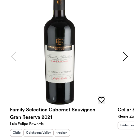
Family Selection Cabernet Sauvignon
Cellar S
Kleine Zalze
Gran Reserva 2021
Luis Felipe Edwards
Herkunftslan
Südafrika
Herkunftsland
Herkunftsregion
:
:
Geschmack
:
Chile
Colchagua Valley
trocken