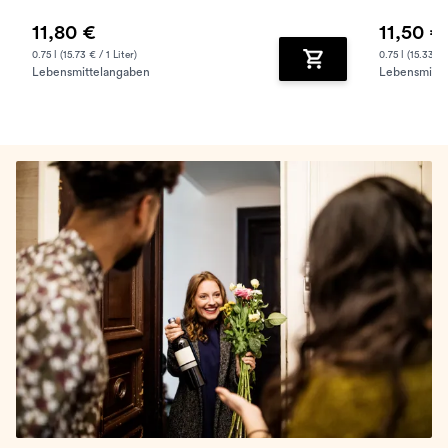
11,80 €
11,50 €
0.75 l (15.73 € / 1 Liter)
0.75 l (15.33 € /
Lebensmittelangaben
Lebensmitte
Zum Warenkorb hinz