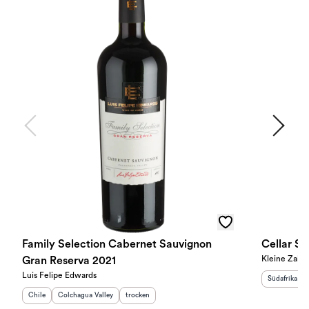
Family Selection Cabernet Sauvignon
Cellar S
Kleine Zalze
Gran Reserva 2021
Luis Felipe Edwards
Herkunftslan
Südafrika
Herkunftsland
Herkunftsregion
:
:
Geschmack
:
Chile
Colchagua Valley
trocken