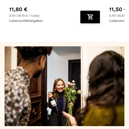
11,80 €
11,50 €
0.75 l (15.73 € / 1 Liter)
0.75 l (15.33 € /
Lebensmittelangaben
Lebensmitte
Zum Warenkorb hinz