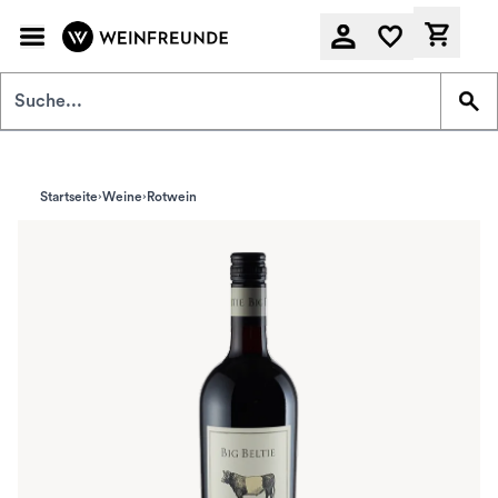
Zum Hauptinhalt springen
Derzeit
Startseite
Weine
Rotwein