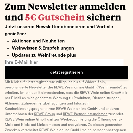
Zum Newsletter anmelden
und
5€ Gutschein
sichern
Jetzt unseren Newsletter abonnieren und Vorteile
genießen:
Aktionen und Neuheiten
Weinwissen & Empfehlungen
Updates zu Weinfreunde plus
Ihre E-Mail hier
Jetzt registrieren
Mit Klick auf "Jetzt registrieren" willige ich bis auf Widerruf ein,
personalisierte Newsletter
der REWE Wein online GmbH ("Weinfreunde") zu
erhalten. Ich bin damit einverstanden, dass die REWE Wein online GmbH mir
per E-Mail an mich gerichtete Werbung zu Produkten, Dienstleistungen,
Aktionen, Zufriedenheitsbefragungen und Infos zum
Kundenbindungsprogramm von REWE Wein online GmbH und anderen
Unternehmen der
REWE Group
und
REWE-Partnerunternehmen
zusendet.
REWE Wein online GmbH darf zur Werbeoptimierung die Öffnung der E-
Mails und Klicks auf Links erheben und analysieren. Zu diesen genannten
Zwecken verarbeitet REWE Wein online GmbH meine personenbezogenen