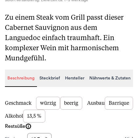
Sofort versandfertig. Lieferzeit ca. 1 - 3 Werktage
Zu einem Steak vom Grill passt dieser
Cabernet Sauvignon aus dem
Languedoc einfach traumhaft. Ein
komplexer Wein mit harmonischem
Mundgefühl.
Beschreibung
Steckbrief
Hersteller
Nährwerte & Zutaten
Beschreibung
Geschmack
würzig
beerig
Ausbau
Barrique
Alkohol
13,5 %
Restsüße