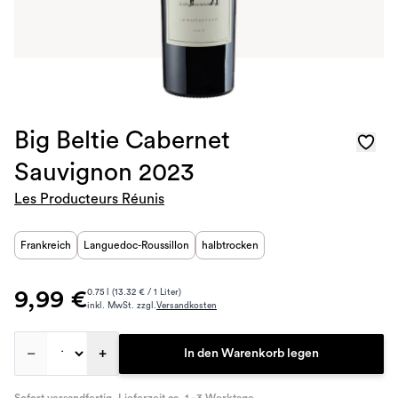
Big Beltie Cabernet
Sauvignon 2023
Les Producteurs Réunis
Frankreich
Languedoc-Roussillon
halbtrocken
9,99 €
0.75 l (13.32 € / 1 Liter)
inkl. MwSt. zzgl.
Versandkosten
–
+
In den Warenkorb legen