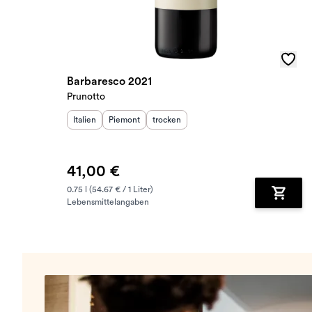
Barbaresco 2021
Prunotto
Herkunftsland
Herkunftsregion
:
Geschmack
:
:
Italien
Piemont
trocken
41,00 €
0.75 l (54.67 € / 1 Liter)
Lebensmittelangaben
Zum Wa