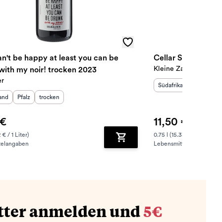
an't be happy at least you can be
Cellar Selection P
Kleine Zalze
with my noir! trocken 2023
er
Herkunftsland
Herkunftsr
:
Südafrika
Coastal Re
sland
:
Herkunftsregion
Geschmack
:
:
and
Pfalz
trocken
 €
11,50 €
 € / 1 Liter)
0.75 l (15.33 € / 1 Liter)
telangaben
Lebensmittelangaben
zufügen
Zum Warenkorb hinzufügen
tter anmelden und
5€