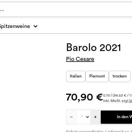
Spitzenweine
Barolo 2021
Pio Cesare
Italien
Piemont
trocken
70,90 €
0.75 l (94.53 € / 1 
inkl. MwSt. zzgl.
V
–
+
In den 