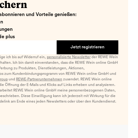
ichern
abonnieren und Vorteile genießen:
en
ungen
e plus
Jetzt registrieren
llige ich bis auf Widerruf ein,
personalisierte Newsletter
der REWE Wein
halten. Ich bin damit einverstanden, dass die REWE Wein online GmbH
Werbung zu Produkten, Dienstleistungen, Aktionen,
nfos zum Kundenbindungsprogramm von REWE Wein online GmbH und
roup
und
REWE-Partnerunternehmen
zusendet. REWE Wein online
e Öffnung der E-Mails und Klicks auf Links erheben und analysieren.
arbeitet REWE Wein online GmbH meine personenbezogenen Daten,
eschrieben. Diese Einwilligung kann ich jederzeit mit Wirkung für die
ldelink am Ende eines jeden Newsletters oder über den Kundendienst.