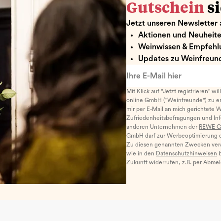
Gutschein
s
Jetzt unseren Newsletter 
Aktionen und Neuheit
Weinwissen & Empfehl
Updates zu Weinfreund
Ihre E-Mail hier
Mit Klick auf "Jetzt registrieren" wi
online GmbH ("Weinfreunde") zu er
mir per E-Mail an mich gerichtete 
Zufriedenheitsbefragungen und I
anderen Unternehmen der
REWE G
GmbH darf zur Werbeoptimierung di
Zu diesen genannten Zwecken ver
wie in den
Datenschutzhinweisen
b
Zukunft widerrufen, z.B. per Abme