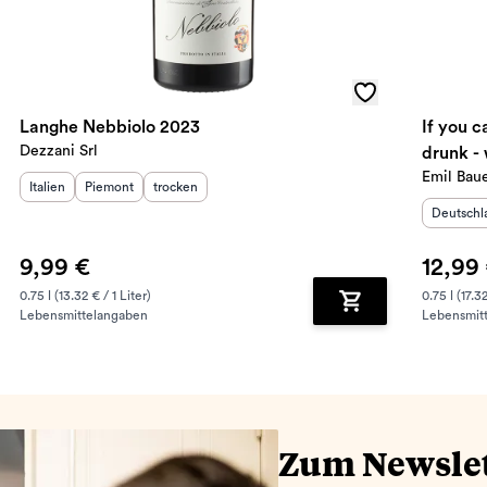
Langhe Nebbiolo 2023
If you c
Dezzani Srl
drunk - 
Emil Bau
Herkunftsland
Herkunftsregion
:
Geschmack
:
:
Italien
Piemont
trocken
Herkunft
Deutschl
9,99 €
12,99
0.75 l (13.32 € / 1 Liter)
0.75 l (17.32
Lebensmittelangaben
Lebensmit
renkorb hinzufügen
Zum Warenkorb hin
Zum Newsle