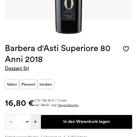
Barbera d'Asti Superiore 80
Anni 2018
Dezzani Srl
Italien
Piemont
trocken
16,80 €
0.75 l (22.40 € / 1 Liter)
inkl. MwSt. zzgl.
Versandkosten
–
+
In den Warenkorb legen