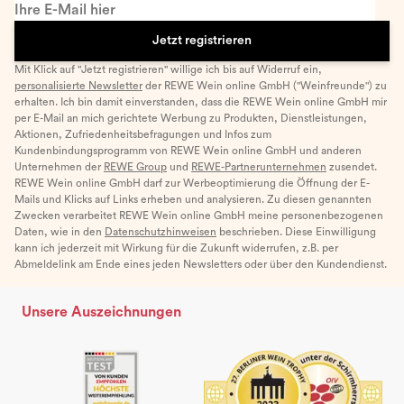
Ihre E-Mail hier
Jetzt registrieren
Mit Klick auf "Jetzt registrieren" willige ich bis auf Widerruf ein,
personalisierte Newsletter
der REWE Wein online GmbH ("Weinfreunde") zu
erhalten. Ich bin damit einverstanden, dass die REWE Wein online GmbH mir
per E-Mail an mich gerichtete Werbung zu Produkten, Dienstleistungen,
Aktionen, Zufriedenheitsbefragungen und Infos zum
Kundenbindungsprogramm von REWE Wein online GmbH und anderen
Unternehmen der
REWE Group
und
REWE-Partnerunternehmen
zusendet.
REWE Wein online GmbH darf zur Werbeoptimierung die Öffnung der E-
Mails und Klicks auf Links erheben und analysieren. Zu diesen genannten
Zwecken verarbeitet REWE Wein online GmbH meine personenbezogenen
Daten, wie in den
Datenschutzhinweisen
beschrieben. Diese Einwilligung
kann ich jederzeit mit Wirkung für die Zukunft widerrufen, z.B. per
Abmeldelink am Ende eines jeden Newsletters oder über den Kundendienst.
Unsere Auszeichnungen