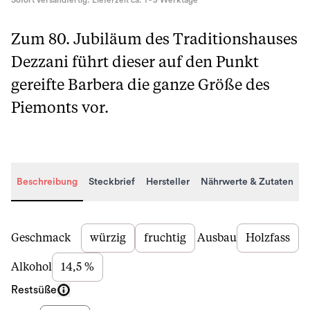
Sofort versandfertig. Lieferzeit ca. 1 - 3 Werktage
Zum 80. Jubiläum des Traditionshauses
Dezzani führt dieser auf den Punkt
gereifte Barbera die ganze Größe des
Piemonts vor.
Beschreibung
Steckbrief
Hersteller
Nährwerte & Zutaten
Beschreibung
Geschmack
würzig
fruchtig
Ausbau
Holzfass
Alkohol
14,5 %
Restsüße