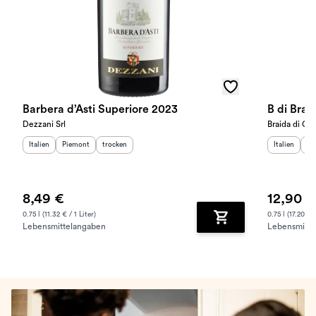
Barbera d’Asti Superiore 2023
B di Brai
Dezzani Srl
Braida di Gi
Herkunftsland
Herkunftsregion
:
Geschmack
:
:
Herkunftslan
He
Italien
Piemont
trocken
Italien
Pi
8,49 €
12,90 €
0.75 l (11.32 € / 1 Liter)
0.75 l (17.20 € /
Lebensmittelangaben
Lebensmitte
Zum Warenkorb hinz