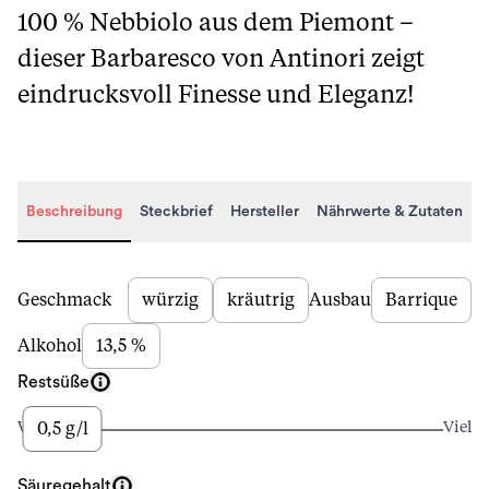
100 % Nebbiolo aus dem Piemont –
dieser Barbaresco von Antinori zeigt
eindrucksvoll Finesse und Eleganz!
Beschreibung
Steckbrief
Hersteller
Nährwerte & Zutaten
Beschreibung
Geschmack
würzig
kräutrig
Ausbau
Barrique
Alkohol
13,5 %
Restsüße
0,5 g/l
Wenig
Viel
Säuregehalt