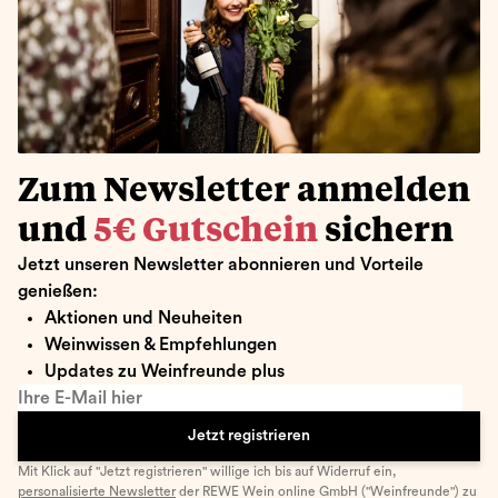
Zum Newsletter anmelden
und
5€ Gutschein
sichern
Jetzt unseren Newsletter abonnieren und Vorteile
genießen:
Aktionen und Neuheiten
Weinwissen & Empfehlungen
Updates zu Weinfreunde plus
Ihre E-Mail hier
Jetzt registrieren
Mit Klick auf "Jetzt registrieren" willige ich bis auf Widerruf ein,
personalisierte Newsletter
der REWE Wein online GmbH ("Weinfreunde") zu