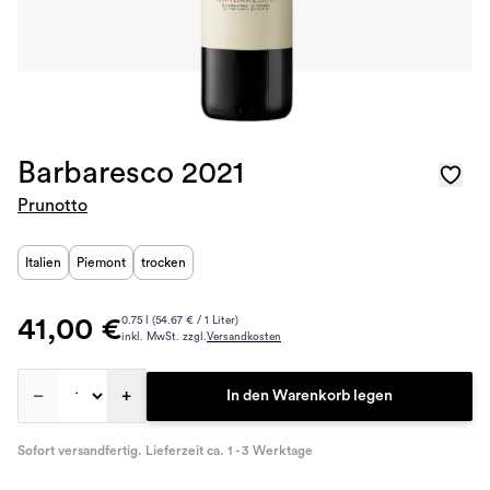
Barbaresco 2021
Prunotto
Italien
Piemont
trocken
41,00 €
0.75 l (54.67 € / 1 Liter)
inkl. MwSt. zzgl.
Versandkosten
–
+
In den Warenkorb legen
Sofort versandfertig. Lieferzeit ca. 1 - 3 Werktage