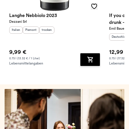
Langhe Nebbiolo 2023
If you ca
Dezzani Srl
drunk - w
Emil Bauer
Herkunftsland
Herkunftsregion
:
Geschmack
:
:
Italien
Piemont
trocken
Herkunftslan
Deutschland
9,99 €
12,99 €
0.75 l (13.32 € / 1 Liter)
0.75 l (17.32 € /
Lebensmittelangaben
Lebensmitte
Zum Warenkorb hinz