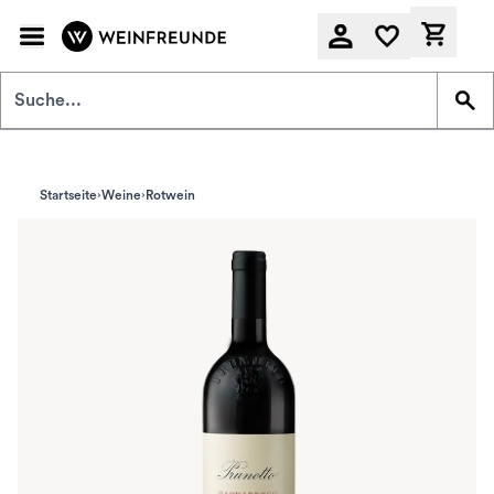
Zum Hauptinhalt springen
Derzeit
Startseite
Weine
Rotwein