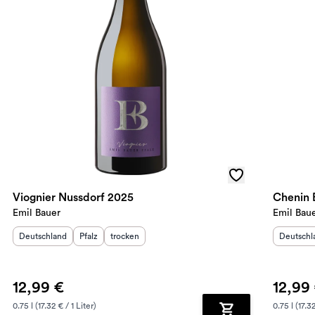
Viognier Nussdorf 2025
Chenin 
Emil Bauer
Emil Bau
Herkunftsland
:
Herkunftsregion
Geschmack
:
:
Herkunft
Deutschland
Pfalz
trocken
Deutschl
12,99 €
12,99
0.75 l (17.32 € / 1 Liter)
0.75 l (17.32