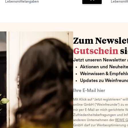
Lebensmittelangaben
Lebensmit
renkorb hinzufügen
Zum Warenkorb hin
Zum Newsle
Gutschein
s
Jetzt unseren Newsletter 
Aktionen und Neuheit
Weinwissen & Empfehl
Updates zu Weinfreund
Ihre E-Mail hier
Mit Klick auf "Jetzt registrieren" wi
online GmbH ("Weinfreunde") zu er
mir per E-Mail an mich gerichtete 
Zufriedenheitsbefragungen und I
anderen Unternehmen der
REWE G
GmbH darf zur Werbeoptimierung di