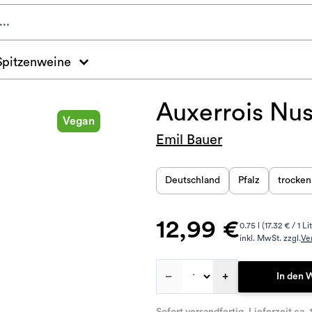
Spitzenweine
Auxerrois Nu
Vegan
Emil Bauer
Deutschland
Pfalz
trocken
12,99 €
0.75 l (17.32 € / 1 Li
inkl. MwSt. zzgl.
Ve
–
+
In den 