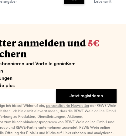
telangaben
Lebensmittelangaben
zufügen
Zum Warenkorb hinzufügen
tter anmelden und
5€
ichern
abonnieren und Vorteile genießen:
en
ungen
e plus
Jetzt registrieren
llige ich bis auf Widerruf ein,
personalisierte Newsletter
der REWE Wein
halten. Ich bin damit einverstanden, dass die REWE Wein online GmbH
Werbung zu Produkten, Dienstleistungen, Aktionen,
nfos zum Kundenbindungsprogramm von REWE Wein online GmbH und
roup
und
REWE-Partnerunternehmen
zusendet. REWE Wein online
e Öffnung der E-Mails und Klicks auf Links erheben und analysieren.