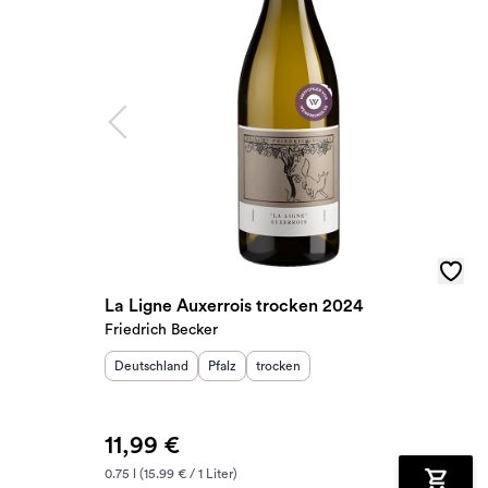
La Ligne Auxerrois trocken 2024
Friedrich Becker
Herkunftsland
:
Herkunftsregion
Geschmack
:
:
Deutschland
Pfalz
trocken
11,99 €
0.75 l (15.99 € / 1 Liter)