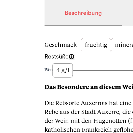
Beschreibung
Beschreibung
Geschmack
fruchtig
minera
Restsüße
4 g/l
Wenig
Das Besondere an diesem We
Die Rebsorte Auxerrois hat eine
Rebe aus der Stadt Auxerre, die 
der Wein mit den Hugenotten (fr
katholischen Frankreich geflohe