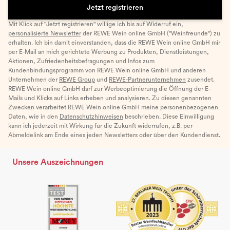
Jetzt registrieren
Mit Klick auf "Jetzt registrieren" willige ich bis auf Widerruf ein,
personalisierte Newsletter
der REWE Wein online GmbH ("Weinfreunde") zu
erhalten. Ich bin damit einverstanden, dass die REWE Wein online GmbH mir
per E-Mail an mich gerichtete Werbung zu Produkten, Dienstleistungen,
Aktionen, Zufriedenheitsbefragungen und Infos zum
Kundenbindungsprogramm von REWE Wein online GmbH und anderen
Unternehmen der
REWE Group
und
REWE-Partnerunternehmen
zusendet.
REWE Wein online GmbH darf zur Werbeoptimierung die Öffnung der E-
Mails und Klicks auf Links erheben und analysieren. Zu diesen genannten
Zwecken verarbeitet REWE Wein online GmbH meine personenbezogenen
Daten, wie in den
Datenschutzhinweisen
beschrieben. Diese Einwilligung
kann ich jederzeit mit Wirkung für die Zukunft widerrufen, z.B. per
Abmeldelink am Ende eines jeden Newsletters oder über den Kundendienst.
Unsere Auszeichnungen