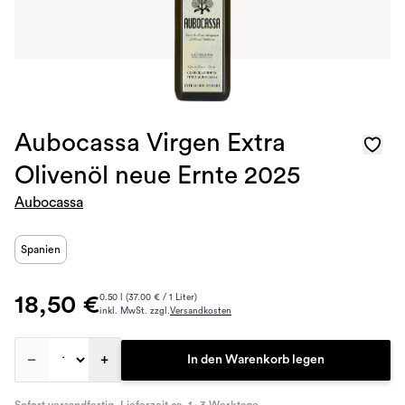
Aubocassa Virgen Extra
Olivenöl neue Ernte 2025
Aubocassa
Spanien
18,50 €
0.50 l (37.00 € / 1 Liter)
inkl. MwSt. zzgl.
Versandkosten
–
+
In den Warenkorb legen