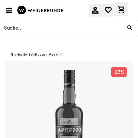
Zum Hauptinhalt springen
Derzeit
Startseite
Spirituosen
Aperitif
-23%