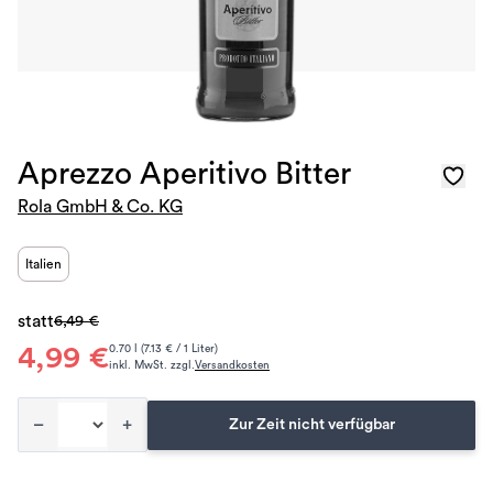
Aprezzo Aperitivo Bitter
Rola GmbH & Co. KG
Italien
statt
6,49 €
4,99 €
0.70 l (7.13 € / 1 Liter)
inkl. MwSt. zzgl.
Versandkosten
–
+
Zur Zeit nicht verfügbar