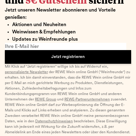
und
5€ Gutschein
sichern
Jetzt unseren Newsletter abonnieren und Vorteile
genießen:
Aktionen und Neuheiten
Weinwissen & Empfehlungen
Updates zu Weinfreunde plus
Ihre E-Mail hier
Jetzt registrieren
Mit Klick auf "Jetzt registrieren" willige ich bis auf Widerruf ein,
personalisierte Newsletter
der REWE Wein online GmbH ("Weinfreunde") zu
erhalten. Ich bin damit einverstanden, dass die REWE Wein online GmbH mir
per E-Mail an mich gerichtete Werbung zu Produkten, Dienstleistungen,
Aktionen, Zufriedenheitsbefragungen und Infos zum
Kundenbindungsprogramm von REWE Wein online GmbH und anderen
Unternehmen der
REWE Group
und
REWE-Partnerunternehmen
zusendet.
REWE Wein online GmbH darf zur Werbeoptimierung die Öffnung der E-
Mails und Klicks auf Links erheben und analysieren. Zu diesen genannten
Zwecken verarbeitet REWE Wein online GmbH meine personenbezogenen
Daten, wie in den
Datenschutzhinweisen
beschrieben. Diese Einwilligung
kann ich jederzeit mit Wirkung für die Zukunft widerrufen, z.B. per
Abmeldelink am Ende eines jeden Newsletters oder über den Kundendienst.