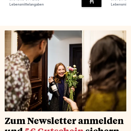
Lebensmittelangaben
Lebensmitte
Zum Warenkorb hinz
Zum Newsletter anmelden