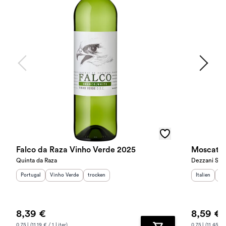
Falco da Raza Vinho Verde 2025
Moscato 
Quinta da Raza
Dezzani Srl
Herkunftsland
Herkunftsregion
:
:
Geschmack
:
Herkunftslan
He
Portugal
Vinho Verde
trocken
Italien
Pi
8,39 €
8,59 €
0.75 l (11.19 € / 1 Liter)
0.75 l (11.45 € /