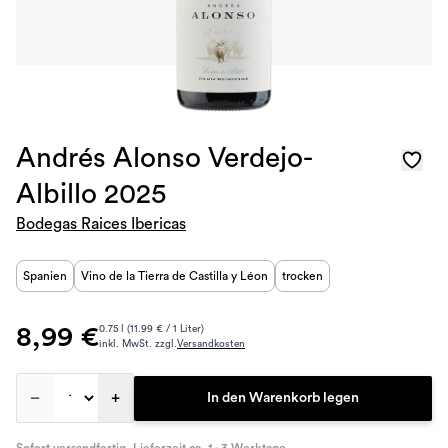
Andrés Alonso Verdejo-
Albillo 2025
Bodegas Raices Ibericas
Spanien
Vino de la Tierra de Castilla y Léon
trocken
8,99 €
0.75 l (11.99 € / 1 Liter)
inkl. MwSt. zzgl.
Versandkosten
–
+
In den Warenkorb legen