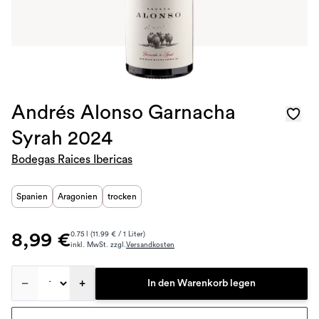
Andrés Alonso Garnacha
Syrah 2024
Bodegas Raices Ibericas
Spanien
Aragonien
trocken
8,99 €
0.75 l (11.99 € / 1 Liter)
inkl. MwSt. zzgl.
Versandkosten
–
+
In den Warenkorb legen