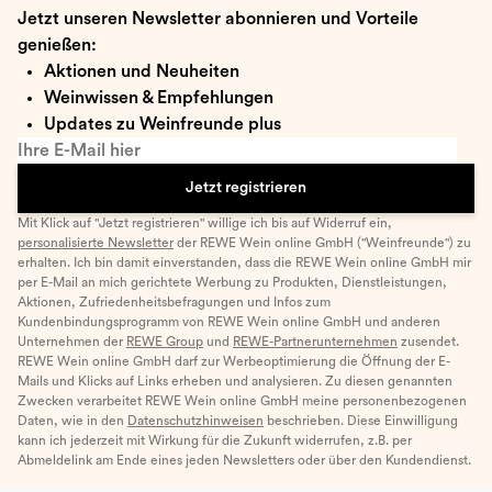
Jetzt unseren Newsletter abonnieren und Vorteile
genießen:
Aktionen und Neuheiten
Weinwissen & Empfehlungen
Updates zu Weinfreunde plus
Ihre E-Mail hier
Jetzt registrieren
Mit Klick auf "Jetzt registrieren" willige ich bis auf Widerruf ein,
personalisierte Newsletter
der REWE Wein online GmbH ("Weinfreunde") zu
erhalten. Ich bin damit einverstanden, dass die REWE Wein online GmbH mir
per E-Mail an mich gerichtete Werbung zu Produkten, Dienstleistungen,
Aktionen, Zufriedenheitsbefragungen und Infos zum
Kundenbindungsprogramm von REWE Wein online GmbH und anderen
Unternehmen der
REWE Group
und
REWE-Partnerunternehmen
zusendet.
REWE Wein online GmbH darf zur Werbeoptimierung die Öffnung der E-
Mails und Klicks auf Links erheben und analysieren. Zu diesen genannten
Zwecken verarbeitet REWE Wein online GmbH meine personenbezogenen
Daten, wie in den
Datenschutzhinweisen
beschrieben. Diese Einwilligung
kann ich jederzeit mit Wirkung für die Zukunft widerrufen, z.B. per
Abmeldelink am Ende eines jeden Newsletters oder über den Kundendienst.