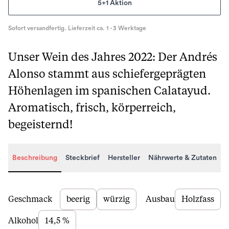
5+1 Aktion
Sofort versandfertig. Lieferzeit ca. 1 - 3 Werktage
Unser Wein des Jahres 2022: Der Andrés
Alonso stammt aus schiefergeprägten
Höhenlagen im spanischen Calatayud.
Aromatisch, frisch, körperreich,
begeisternd!
Beschreibung
Steckbrief
Hersteller
Nährwerte & Zutaten
Beschreibung
Geschmack
beerig
würzig
Ausbau
Holzfass
Alkohol
14,5 %