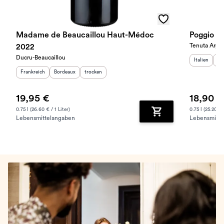
Madame de Beaucaillou Haut-Médoc
Poggio ai
Tenuta Argen
2022
Ducru-Beaucaillou
Herkunftslan
He
Italien
To
Herkunftsland
:
Herkunftsregion
Geschmack
:
:
Frankreich
Bordeaux
trocken
19,95 €
18,90 €
0.75 l (26.60 € / 1 Liter)
0.75 l (25.20 € /
Lebensmittelangaben
Lebensmitte
Zum Warenkorb hinz