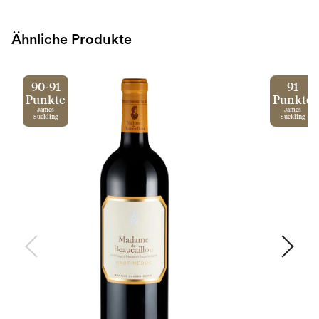
Ähnliche Produkte
90-91
91
Punkte
Punkte
James
James
Suckling
Suckling