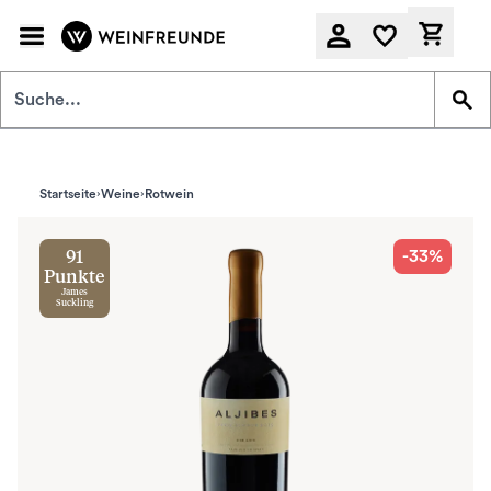
Zum Hauptinhalt springen
Derzeit
Startseite
Weine
Rotwein
-33%
91
Punkte
James
Suckling