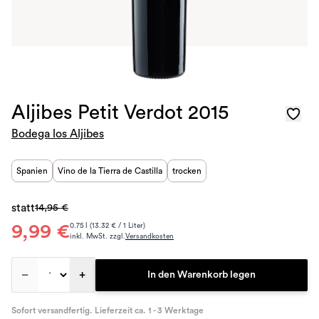
Aljibes Petit Verdot 2015
Bodega los Aljibes
Spanien
Vino de la Tierra de Castilla
trocken
statt
14,95 €
9,99 €
0.75 l (13.32 € / 1 Liter)
inkl. MwSt. zzgl.
Versandkosten
–
+
In den Warenkorb legen
Sofort versandfertig. Lieferzeit ca. 1 - 3 Werktage