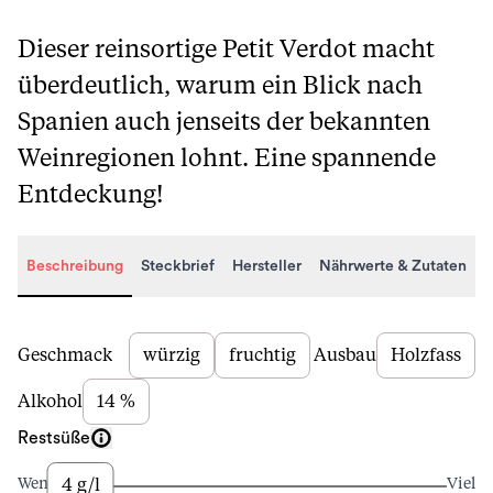
Dieser reinsortige Petit Verdot macht
überdeutlich, warum ein Blick nach
Spanien auch jenseits der bekannten
Weinregionen lohnt. Eine spannende
Entdeckung!
Beschreibung
Steckbrief
Hersteller
Nährwerte & Zutaten
Beschreibung
Geschmack
würzig
fruchtig
Ausbau
Holzfass
Alkohol
14 %
Restsüße
4 g/l
Wenig
Viel