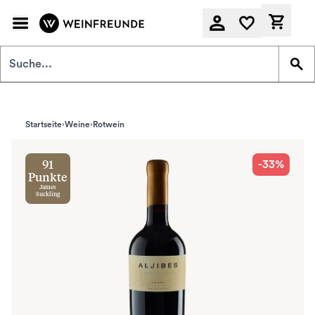
Zum Hauptinhalt springen
Derzeit
Startseite
Weine
Rotwein
-33%
91
Punkte
James
Suckling