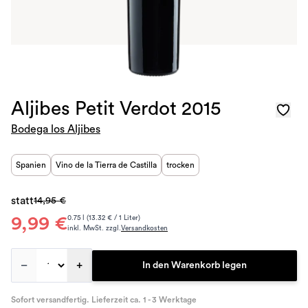
Aljibes Petit Verdot 2015
Bodega los Aljibes
Spanien
Vino de la Tierra de Castilla
trocken
statt
14,95 €
9,99 €
0.75 l (13.32 € / 1 Liter)
inkl. MwSt. zzgl.
Versandkosten
–
+
In den Warenkorb legen
Sofort versandfertig. Lieferzeit ca. 1 - 3 Werktage