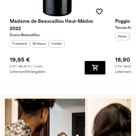
Madame de Beaucaillou Haut-Médoc
Poggio ai
Tenuta Argen
2022
Ducru-Beaucaillou
Herkunftslan
He
Italien
To
Herkunftsland
:
Herkunftsregion
Geschmack
:
:
Frankreich
Bordeaux
trocken
19,95 €
18,90 €
0.75 l (26.60 € / 1 Liter)
0.75 l (25.20 € /
Lebensmittelangaben
Lebensmitte
Zum Warenkorb hinz