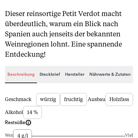
Dieser reinsortige Petit Verdot macht
überdeutlich, warum ein Blick nach
Spanien auch jenseits der bekannten
Weinregionen lohnt. Eine spannende
Entdeckung!
Beschreibung
Steckbrief
Hersteller
Nährwerte & Zutaten
Beschreibung
Geschmack
würzig
fruchtig
Ausbau
Holzfass
Alkohol
14 %
Restsüße
4 g/l
Wenig
Viel