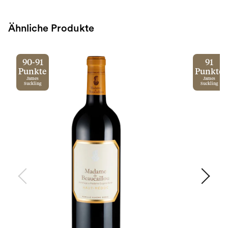
Ähnliche Produkte
90-91
91
Punkte
Punkte
James
James
Suckling
Suckling