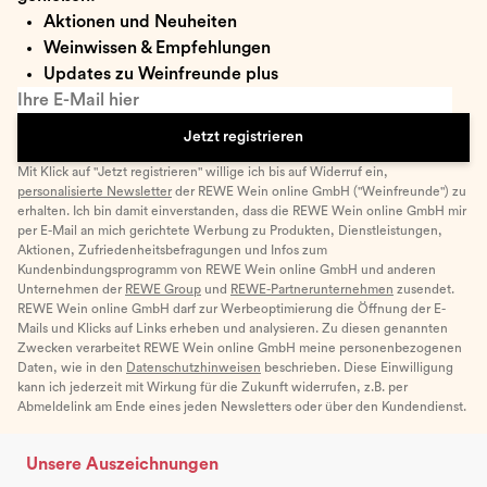
Aktionen und Neuheiten
Weinwissen & Empfehlungen
Updates zu Weinfreunde plus
Ihre E-Mail hier
Jetzt registrieren
Mit Klick auf "Jetzt registrieren" willige ich bis auf Widerruf ein,
personalisierte Newsletter
der REWE Wein online GmbH ("Weinfreunde") zu
erhalten. Ich bin damit einverstanden, dass die REWE Wein online GmbH mir
per E-Mail an mich gerichtete Werbung zu Produkten, Dienstleistungen,
Aktionen, Zufriedenheitsbefragungen und Infos zum
Kundenbindungsprogramm von REWE Wein online GmbH und anderen
Unternehmen der
REWE Group
und
REWE-Partnerunternehmen
zusendet.
REWE Wein online GmbH darf zur Werbeoptimierung die Öffnung der E-
Mails und Klicks auf Links erheben und analysieren. Zu diesen genannten
Zwecken verarbeitet REWE Wein online GmbH meine personenbezogenen
Daten, wie in den
Datenschutzhinweisen
beschrieben. Diese Einwilligung
kann ich jederzeit mit Wirkung für die Zukunft widerrufen, z.B. per
Abmeldelink am Ende eines jeden Newsletters oder über den Kundendienst.
Unsere Auszeichnungen