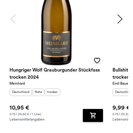
Hungriger Wolf Grauburgunder Stückfass
Bullshit!
trocken 2024
trocken 
Meinhard
Emil Bauer
Herkunftsland
:
Herkunftsregion
Geschmack
:
:
Herkunftslan
Deutschland
Nahe
trocken
Deutschland
10,95 €
9,99 €
0.75 l (14.60 € / 1 Liter)
0.75 l (13.32 € /
Lebensmittelangaben
Lebensmitte
Zum Warenkorb hinz