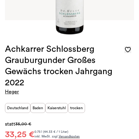
Achkarrer Schlossberg
Grauburgunder Großes
Gewächs trocken Jahrgang
2022
Heger
Deutschland
Baden
Kaiserstuhl
trocken
statt
35,00 €
33,25 €
0.75 l (44.33 € / 1 Liter)
inkl. MwSt. zzgl.
Versandkosten