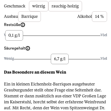
Beschreibung
Geschmack
würzig
rauchig-holzig
Ausbau
Barrique
Alkohol
14 %
Restsüße
0,1 g/l
Wenig
Viel
Säuregehalt
6,7 g/l
Wenig
Viel
Das Besondere an diesem Wein
Ein in kleinen Eichenholz-Barriques ausgebauter
Grauburgunder stellt ohne Frage eine Seltenheit dar.
Stammt er dann zusätzlich aus einer VDP Großen Lage
im Kaiserstuhl, horcht selbst der erfahrene Weinfreund
auf. Mit Recht, denn der Wein vom Spitzenweingut Dr.