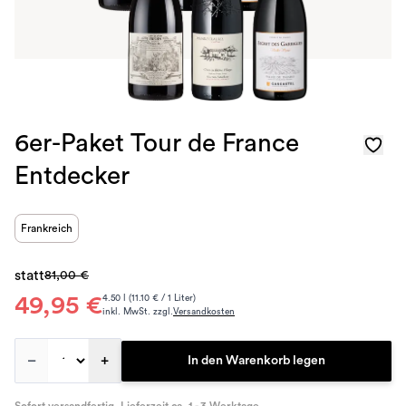
6er-Paket Tour de France
Entdecker
Frankreich
statt
81,00 €
49,95 €
4.50 l (11.10 € / 1 Liter)
inkl. MwSt. zzgl.
Versandkosten
–
+
In den Warenkorb legen