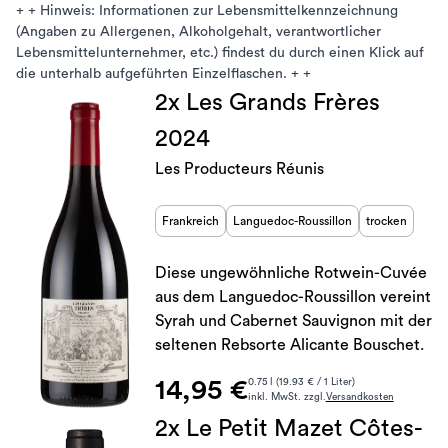
+ + Hinweis: Informationen zur Lebensmittelkennzeichnung
(Angaben zu Allergenen, Alkoholgehalt, verantwortlicher
Lebensmittelunternehmer, etc.) findest du durch einen Klick auf
die unterhalb aufgeführten Einzelflaschen. + +
2x Les Grands Frères
2024
Les Producteurs Réunis
Frankreich
Languedoc-Roussillon
trocken
Diese ungewöhnliche Rotwein-Cuvée
aus dem Languedoc-Roussillon vereint
Syrah und Cabernet Sauvignon mit der
seltenen Rebsorte Alicante Bouschet.
14,95 €
0.75 l (19.93 € / 1 Liter)
inkl. MwSt. zzgl.
Versandkosten
2x Le Petit Mazet Côtes-