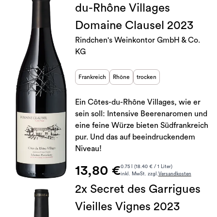
du-Rhône Villages
Domaine Clausel 2023
Rindchen's Weinkontor GmbH & Co.
KG
Frankreich
Rhône
trocken
Ein Côtes-du-Rhône Villages, wie er
sein soll: Intensive Beerenaromen und
eine feine Würze bieten Südfrankreich
pur. Und das auf beeindruckendem
Niveau!
13,80 €
0.75 l (18.40 € / 1 Liter)
inkl. MwSt. zzgl.
Versandkosten
2x Secret des Garrigues
Vieilles Vignes 2023