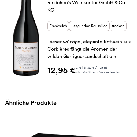
Rindchen's Weinkontor GmbH & Co.
KG
Frankreich
Languedoc-Roussillon
trocken
Dieser würzige, elegante Rotwein aus
Corbières fängt die Aromen der
wilden Garrigue-Landschaft ein.
12,95 €
0.75 l (17.27 € / 1 Liter)
inkl. MwSt. zzgl.
Versandkosten
Ähnliche Produkte