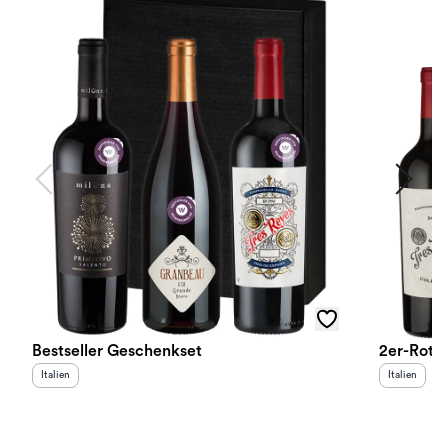
Bestseller Geschenkset
2er-Rotw
Herkunftsland
:
Herkunftslan
Italien
Italien