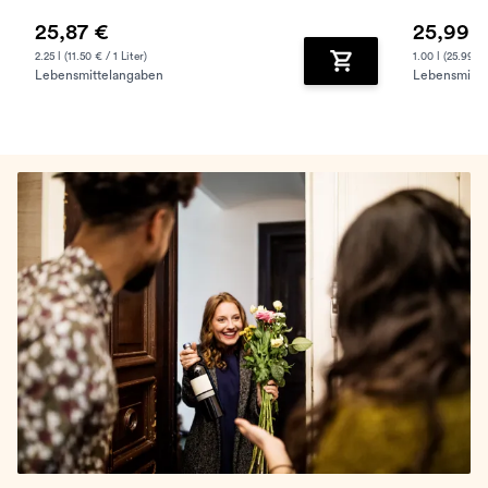
25,87 €
25,99 
2.25 l (11.50 € / 1 Liter)
1.00 l (25.99 € 
Lebensmittelangaben
Lebensmitte
Zum Warenkorb hinz