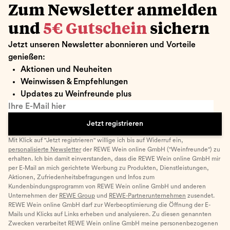
Zum Newsletter anmelden
und
5€ Gutschein
sichern
Jetzt unseren Newsletter abonnieren und Vorteile
genießen:
Aktionen und Neuheiten
Weinwissen & Empfehlungen
Updates zu Weinfreunde plus
Ihre E-Mail hier
Jetzt registrieren
Mit Klick auf "Jetzt registrieren" willige ich bis auf Widerruf ein,
personalisierte Newsletter
der REWE Wein online GmbH ("Weinfreunde") zu
erhalten. Ich bin damit einverstanden, dass die REWE Wein online GmbH mir
per E-Mail an mich gerichtete Werbung zu Produkten, Dienstleistungen,
Aktionen, Zufriedenheitsbefragungen und Infos zum
Kundenbindungsprogramm von REWE Wein online GmbH und anderen
Unternehmen der
REWE Group
und
REWE-Partnerunternehmen
zusendet.
REWE Wein online GmbH darf zur Werbeoptimierung die Öffnung der E-
Mails und Klicks auf Links erheben und analysieren. Zu diesen genannten
Zwecken verarbeitet REWE Wein online GmbH meine personenbezogenen