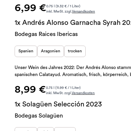
6,99 €
0.75 l (9.32 € / 1 Liter)
inkl. MwSt. zzgl.
Versandkosten
1x Andrés Alonso Garnacha Syrah 2
Bodegas Raices Ibericas
Spanien
Aragonien
trocken
Unser Wein des Jahres 2022: Der Andrés Alonso stamm
spanischen Calatayud. Aromatisch, frisch, körperreich,
8,99 €
0.75 l (11.99 € / 1 Liter)
inkl. MwSt. zzgl.
Versandkosten
1x Solagüen Selección 2023
Bodegas Solagüen