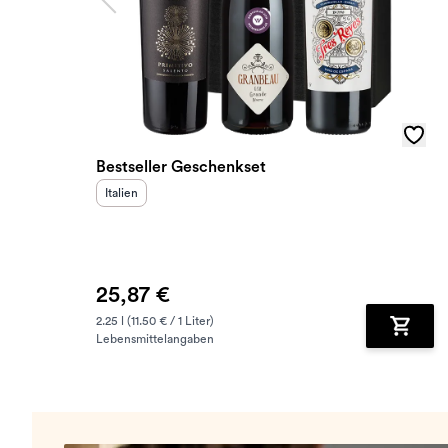
Bestseller Geschenkset
Herkunftsland
:
Italien
25,87 €
2.25 l (11.50 € / 1 Liter)
Lebensmittelangaben
Zum Wa