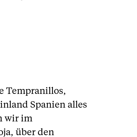
ge Tempranillos,
inland Spanien alles
n wir im
oja, über den