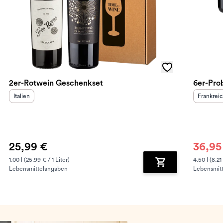
2er-Rotwein Geschenkset
6er-Pro
Herkunftsland
:
Herkunft
Italien
Frankrei
25,99 €
36,95
1.00 l (25.99 € / 1 Liter)
4.50 l (8.21 
Lebensmittelangaben
Lebensmit
renkorb hinzufügen
Zum Warenkorb hin