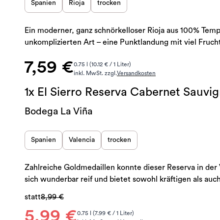
Spanien
Rioja
trocken
Ein moderner, ganz schnörkelloser Rioja aus 100% Tempr
unkomplizierten Art – eine Punktlandung mit viel Frucht
7,59 €
0.75 l (10.12 € / 1 Liter)
inkl. MwSt. zzgl.
Versandkosten
1x El Sierro Reserva Cabernet Sauvig
Bodega La Viña
Spanien
Valencia
trocken
Zahlreiche Goldmedaillen konnte dieser Reserva in der 
sich wunderbar reif und bietet sowohl kräftigen als au
statt
8,99 €
5,99 €
0.75 l (7.99 € / 1 Liter)