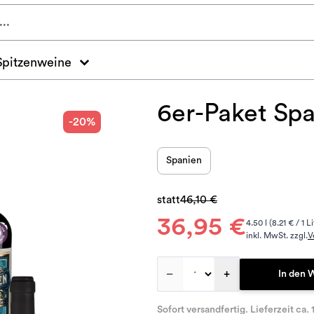
Spitzenweine
6er-Paket Sp
-20%
Spanien
statt
46,10 €
36,95 €
4.50 l (8.21 € / 1 Li
inkl. MwSt. zzgl.
V
–
+
In den 
Sofort versandfertig. Lieferzeit ca. 