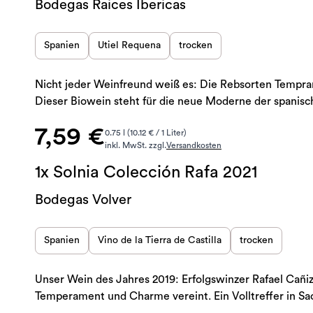
Bodegas Raices Ibericas
Spanien
Utiel Requena
trocken
Nicht jeder Weinfreund weiß es: Die Rebsorten Tempra
Dieser Biowein steht für die neue Moderne der spanis
7,59 €
0.75 l (10.12 € / 1 Liter)
inkl. MwSt. zzgl.
Versandkosten
1x Solnia Colección Rafa 2021
Bodegas Volver
Spanien
Vino de la Tierra de Castilla
trocken
Unser Wein des Jahres 2019: Erfolgswinzer Rafael Cañiz
Temperament und Charme vereint. Ein Volltreffer in Sa