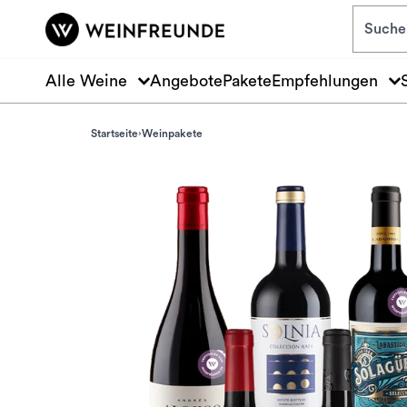
Zum Hauptinhalt springen
Alle Weine
Angebote
Pakete
Empfehlungen
Startseite
Weinpakete