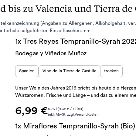
 bis zu Valencia und Tierra de C
ttelkennzeichnung (Angaben zu Allergenen, Alkoholgehalt, ve
 unterhalb aufgeführten Einzelflaschen. + +
1x Tres Reyes Tempranillo-Syrah 202
Bodegas y Viñedos Muñoz
Spanien
Vino de la Tierra de Castilla
trocken
Unser Wein des Jahres 2016 bricht bis heute die Herzen
Würzaromen, Frische und Länge – und das zu einem mehr
6,99 €
0.75 l (9.32 € / 1 Liter)
inkl. MwSt. zzgl.
Versandkosten
1x Miraflores Tempranillo-Syrah (Bio