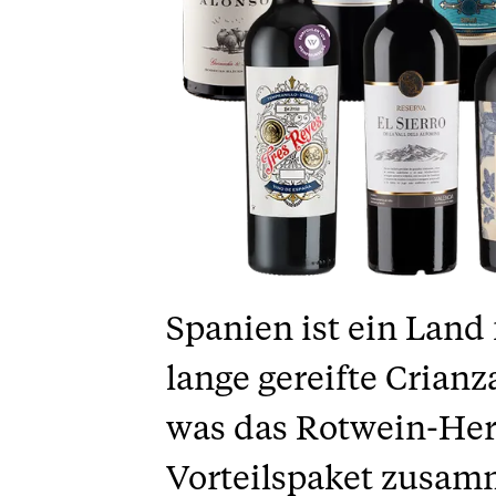
Spanien ist ein Land
lange gereifte Crian
was das Rotwein-Herz
Vorteilspaket zusamm