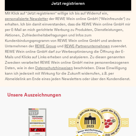
Jetzt registrieren
Mit Klick auf "Jetzt registrieren" willige ich bis auf Widerruf ein,
personalisierte Newsletter
der REWE Wein online GmbH ("Weinfreunde") zu
erhalten. Ich bin damit einverstanden, dass die REWE Wein online GmbH mir
per E-Mail an mich gerichtete Werbung zu Produkten, Dienstleistungen,
Aktionen, Zufriedenheitsbefragungen und Infos zum
Kundenbindungsprogramm von REWE Wein online GmbH und anderen
Unternehmen der
REWE Group
und
REWE-Partnerunternehmen
zusendet.
REWE Wein online GmbH darf zur Werbeoptimierung die Öffnung der E-
Mails und Klicks auf Links erheben und analysieren. Zu diesen genannten
Zwecken verarbeitet REWE Wein online GmbH meine personenbezogenen
Daten, wie in den
Datenschutzhinweisen
beschrieben. Diese Einwilligung
kann ich jederzeit mit Wirkung für die Zukunft widerrufen, z.B. per
Abmeldelink am Ende eines jeden Newsletters oder über den Kundendienst.
Unsere Auszeichnungen