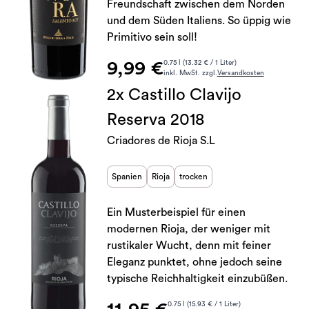
Freundschaft zwischen dem Norden
und dem Süden Italiens. So üppig wie
Primitivo sein soll!
9,99 €
0.75 l (13.32 € / 1 Liter)
inkl. MwSt. zzgl.
Versandkosten
2x Castillo Clavijo
Reserva 2018
Criadores de Rioja S.L
Spanien
Rioja
trocken
Ein Musterbeispiel für einen
modernen Rioja, der weniger mit
rustikaler Wucht, denn mit feiner
Eleganz punktet, ohne jedoch seine
typische Reichhaltigkeit einzubüßen.
0.75 l (15.93 € / 1 Liter)