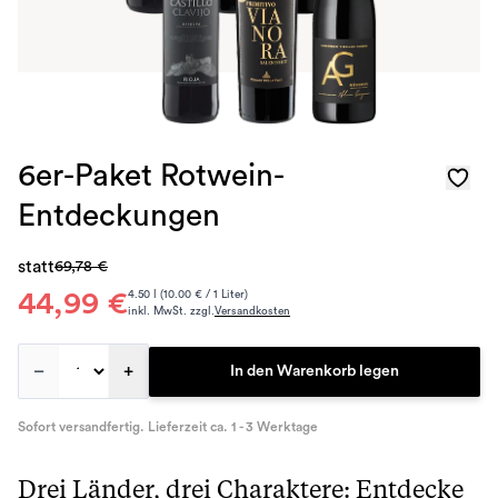
6er-Paket Rotwein-
Entdeckungen
statt
69,78 €
44,99 €
4.50 l (10.00 € / 1 Liter)
inkl. MwSt. zzgl.
Versandkosten
–
+
In den Warenkorb legen
Sofort versandfertig. Lieferzeit ca. 1 - 3 Werktage
Drei Länder, drei Charaktere: Entdecke