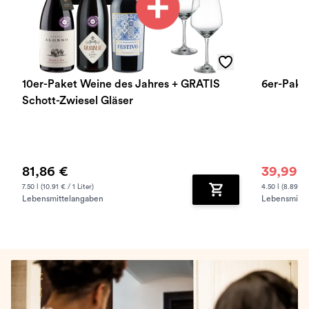
10er-Paket Weine des Jahres + GRATIS
6er-Pake
Schott-Zwiesel Gläser
81,86 €
39,99 
7.50 l (10.91 € / 1 Liter)
4.50 l (8.89 € /
Lebensmittelangaben
Lebensmitte
Zum Warenkorb hinz