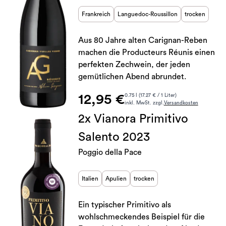
Frankreich
Languedoc-Roussillon
trocken
Aus 80 Jahre alten Carignan-Reben
machen die Producteurs Réunis einen
perfekten Zechwein, der jeden
gemütlichen Abend abrundet.
12,95 €
0.75 l (17.27 € / 1 Liter)
inkl. MwSt. zzgl.
Versandkosten
2x Vianora Primitivo
Salento 2023
Poggio della Pace
Italien
Apulien
trocken
Ein typischer Primitivo als
wohlschmeckendes Beispiel für die