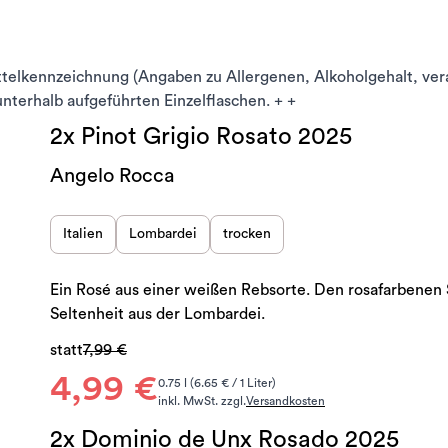
ttelkennzeichnung (Angaben zu Allergenen, Alkoholgehalt, ve
 unterhalb aufgeführten Einzelflaschen. + +
2x Pinot Grigio Rosato 2025
Angelo Rocca
Italien
Lombardei
trocken
Ein Rosé aus einer weißen Rebsorte. Den rosafarbenen S
Seltenheit aus der Lombardei.
statt
7,99 €
4,99 €
0.75 l (6.65 € / 1 Liter)
inkl. MwSt. zzgl.
Versandkosten
2x Dominio de Unx Rosado 2025