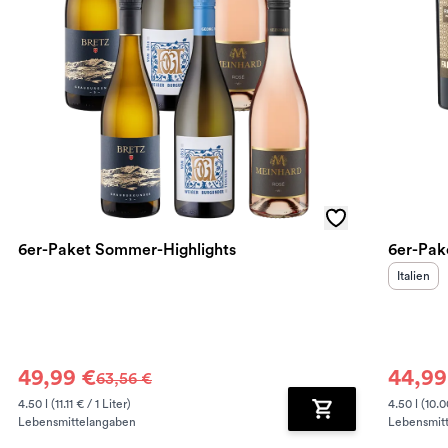
6er-Paket Sommer-Highlights
6er-Pak
Herkunft
Italien
49,99 €
44,99
63,56 €
4.50 l (11.11 € / 1 Liter)
4.50 l (10.0
Lebensmittelangaben
Lebensmit
renkorb hinzufügen
Zum Warenkorb hin