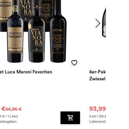
et Luca Maroni Favoriten
6er-Paket Lugana C
Zwiesel Gläser
sland
:
 €
93,99 €
66,96 €
104,65 
0 € / 1 Liter)
4.50 l (20.89 € / 1 Liter)
telangaben
Lebensmittelangaben
zufügen
Zum Warenkorb hinzufügen