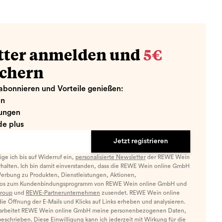
tter anmelden und
5€
ichern
abonnieren und Vorteile genießen:
en
ungen
e plus
Jetzt registrieren
llige ich bis auf Widerruf ein,
personalisierte Newsletter
der REWE Wein
halten. Ich bin damit einverstanden, dass die REWE Wein online GmbH
Werbung zu Produkten, Dienstleistungen, Aktionen,
nfos zum Kundenbindungsprogramm von REWE Wein online GmbH und
roup
und
REWE-Partnerunternehmen
zusendet. REWE Wein online
e Öffnung der E-Mails und Klicks auf Links erheben und analysieren.
arbeitet REWE Wein online GmbH meine personenbezogenen Daten,
eschrieben. Diese Einwilligung kann ich jederzeit mit Wirkung für die