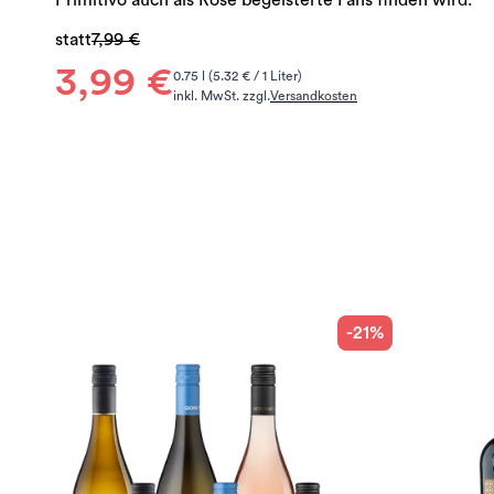
Primitivo auch als Rosé begeisterte Fans finden wird.
statt
7,99 €
3,99 €
0.75 l (5.32 € / 1 Liter)
inkl. MwSt. zzgl.
Versandkosten
-21%