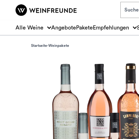
Zum Hauptinhalt springen
Alle Weine
Angebote
Pakete
Empfehlungen
Startseite
Weinpakete