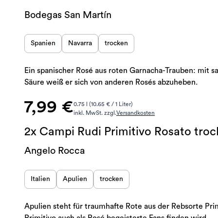
Bodegas San Martín
Spanien
Navarra
trocken
Ein spanischer Rosé aus roten Garnacha-Trauben: mit sa
Säure weiß er sich von anderen Rosés abzuheben.
7,99 €
0.75 l (10.65 € / 1 Liter)
inkl. MwSt. zzgl.
Versandkosten
2x Campi Rudi Primitivo Rosato tro
Angelo Rocca
Italien
Apulien
trocken
Apulien steht für traumhafte Rote aus der Rebsorte Pri