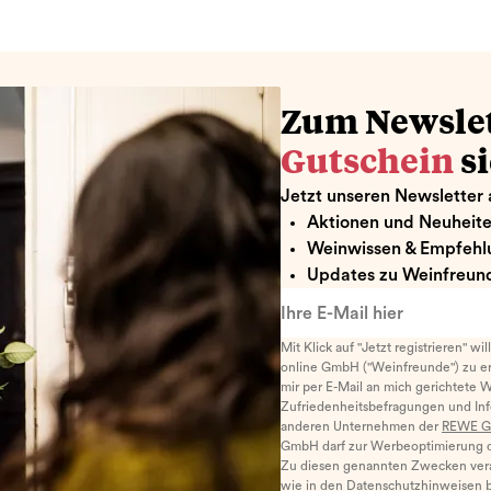
Zum Newsle
Gutschein
s
Jetzt unseren Newsletter 
Aktionen und Neuheit
Weinwissen & Empfehl
Updates zu Weinfreund
Ihre E-Mail hier
Mit Klick auf "Jetzt registrieren" wi
online GmbH ("Weinfreunde") zu er
mir per E-Mail an mich gerichtete 
Zufriedenheitsbefragungen und I
anderen Unternehmen der
REWE G
GmbH darf zur Werbeoptimierung di
Zu diesen genannten Zwecken ver
wie in den
Datenschutzhinweisen
b