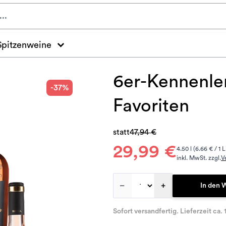
Spitzenweine
6er-Kennenle
-37%
Favoriten
statt
47,94 €
29,99 €
4.50 l (6.66 € / 1 L
inkl. MwSt. zzgl.
V
–
+
In den 
Sofort versandfertig. Lieferzeit ca. 