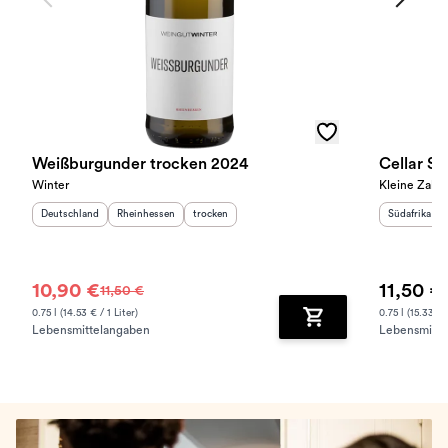
Weißburgunder trocken 2024
Cellar Se
Winter
Kleine Zalze
Herkunftsland
:
Herkunftsregion
:
Geschmack
:
Herkunftslan
Deutschland
Rheinhessen
trocken
Südafrika
10,90 €
11,50 €
11,50 €
0.75 l (14.53 € / 1 Liter)
0.75 l (15.33 € /
Lebensmittelangaben
Lebensmitte
Zum Warenkorb hinz