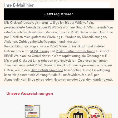
Ihre E-Mail hier
Jetzt registrieren
Mit Klick auf "Jetzt registrieren" willige ich bis auf Widerruf ein,
personalisierte Newsletter
der REWE Wein online GmbH ("Weinfreunde") zu
erhalten. Ich bin damit einverstanden, dass die REWE Wein online GmbH mir
per E-Mail an mich gerichtete Werbung zu Produkten, Dienstleistungen,
Aktionen, Zufriedenheitsbefragungen und Infos zum
Kundenbindungsprogramm von REWE Wein online GmbH und anderen
Unternehmen der
REWE Group
und
REWE-Partnerunternehmen
zusendet.
REWE Wein online GmbH darf zur Werbeoptimierung die Öffnung der E-
Mails und Klicks auf Links erheben und analysieren. Zu diesen genannten
Zwecken verarbeitet REWE Wein online GmbH meine personenbezogenen
Daten, wie in den
Datenschutzhinweisen
beschrieben. Diese Einwilligung
kann ich jederzeit mit Wirkung für die Zukunft widerrufen, z.B. per
Abmeldelink am Ende eines jeden Newsletters oder über den Kundendienst.
Unsere Auszeichnungen