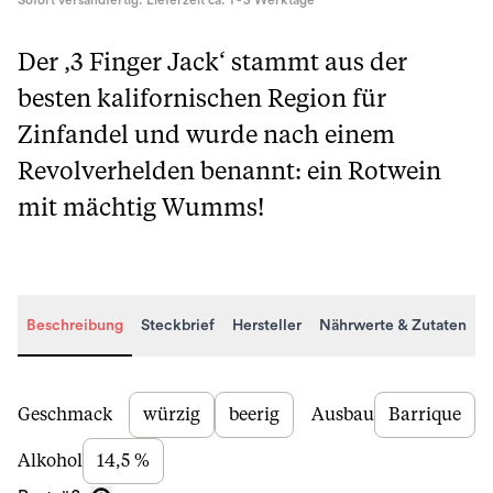
Sofort versandfertig. Lieferzeit ca. 1 - 3 Werktage
Der ‚3 Finger Jack‘ stammt aus der
besten kalifornischen Region für
Zinfandel und wurde nach einem
Revolverhelden benannt: ein Rotwein
mit mächtig Wumms!
Beschreibung
Steckbrief
Hersteller
Nährwerte & Zutaten
Beschreibung
Geschmack
würzig
beerig
Ausbau
Barrique
Alkohol
14,5 %