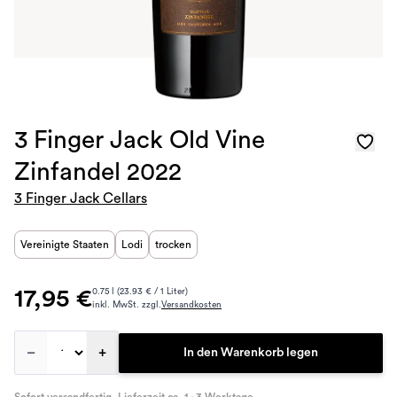
3 Finger Jack Old Vine
Zinfandel 2022
3 Finger Jack Cellars
Vereinigte Staaten
Lodi
trocken
17,95 €
0.75 l (23.93 € / 1 Liter)
inkl. MwSt. zzgl.
Versandkosten
–
+
In den Warenkorb legen