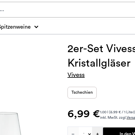
Spitzenweine
2er-Set Vives
Kristallgläser
Vivess
Tschechien
6,99 €
1.00 l (6.99 € / 1 Liter)
inkl. MwSt. zzgl.
Vers
–
+
In den 