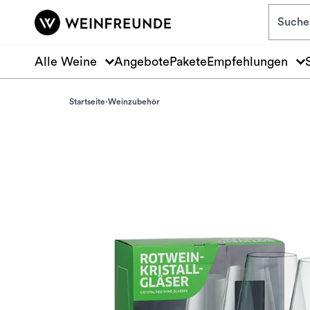
Zum Hauptinhalt springen
Alle Weine
Angebote
Pakete
Empfehlungen
Startseite
Weinzubehör