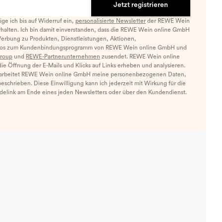
Jetzt registrieren
llige ich bis auf Widerruf ein,
personalisierte Newsletter
der REWE Wein
halten. Ich bin damit einverstanden, dass die REWE Wein online GmbH
Werbung zu Produkten, Dienstleistungen, Aktionen,
nfos zum Kundenbindungsprogramm von REWE Wein online GmbH und
roup
und
REWE-Partnerunternehmen
zusendet. REWE Wein online
e Öffnung der E-Mails und Klicks auf Links erheben und analysieren.
arbeitet REWE Wein online GmbH meine personenbezogenen Daten,
eschrieben. Diese Einwilligung kann ich jederzeit mit Wirkung für die
ldelink am Ende eines jeden Newsletters oder über den Kundendienst.