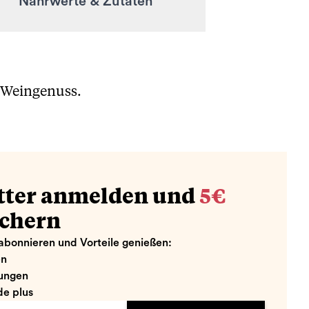
Nährwerte & Zutaten
n Weingenuss.
tter anmelden und
5€
ichern
abonnieren und Vorteile genießen:
en
ungen
e plus