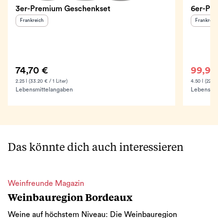
3er-Premium Geschenkset
6er-Pak
Herkunftsland
:
Herkunfts
Frankreich
Frankreic
74,70 €
99,95
2.25 l (33.20 € / 1 Liter)
4.50 l (22.21
Lebensmittelangaben
Lebensmit
Das könnte dich auch interessieren
Weinfreunde Magazin
Weinbauregion Bordeaux
Weine auf höchstem Niveau: Die Weinbauregion