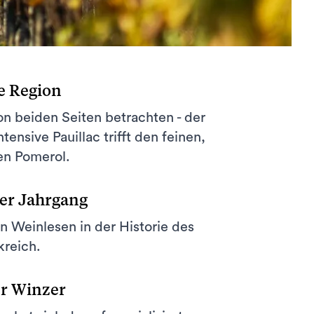
e Region
n beiden Seiten betrachten - der
intensive Pauillac trifft den feinen,
en Pomerol.
er Jahrgang
n Weinlesen in der Historie des
kreich.
er Winzer