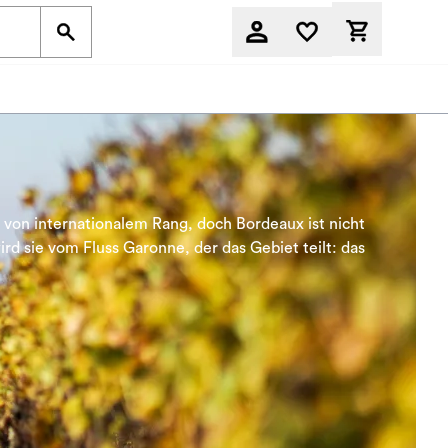
Derzeit befi
 von internationalem Rang, doch Bordeaux ist nicht
rd sie vom Fluss Garonne, der das Gebiet teilt: das