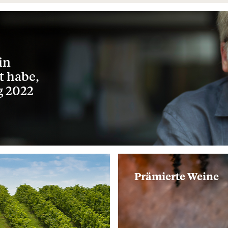
in
t habe,
g 2022
Prämierte Weine