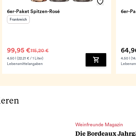
6er-Paket Spitzen-Rosé
6er-P
Herkunftsland
:
Frankreich
99,95 €
64,9
115,20 €
4.50 l (22.21 € / 1 Liter)
4.50 l (14
Lebensmittelangaben
Lebensmi
Zum Warenkorb hin
ieren
Weinfreunde Magazin
Die Bordeaux Jahrg