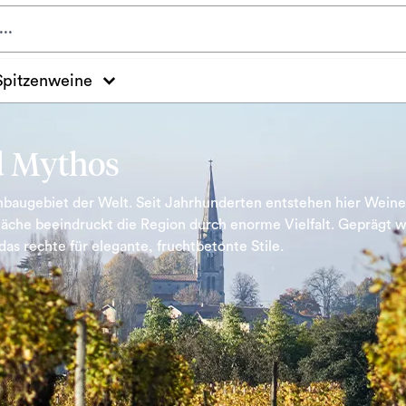
Spitzenweine
d Mythos
anbaugebiet der Welt. Seit Jahrhunderten entstehen hier Weine
äche beeindruckt die Region durch enorme Vielfalt. Geprägt wi
 das rechte für elegante, fruchtbetonte Stile.