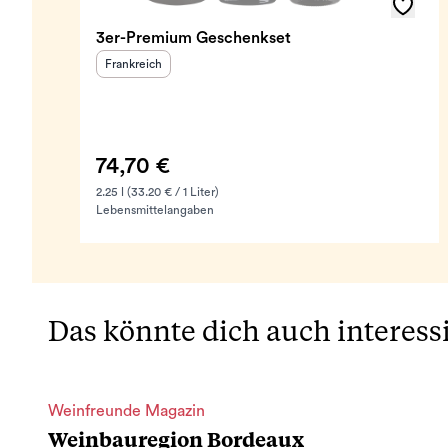
3er-Premium Geschenkset
Herkunftsland
:
Frankreich
74,70 €
2.25 l (33.20 € / 1 Liter)
Lebensmittelangaben
Das könnte dich auch interess
Weinfreunde Magazin
Weinbauregion Bordeaux