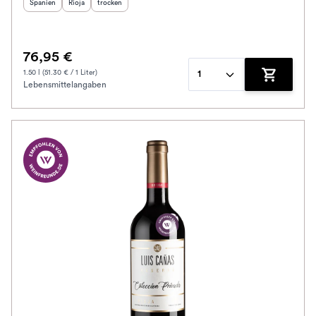
Herkunftsland
Herkunftsregion
:
Geschmack
:
:
Spanien
Rioja
trocken
76,95 €
1.50 l (51.30 € / 1 Liter)
1
Lebensmittelangaben
Zum Waren