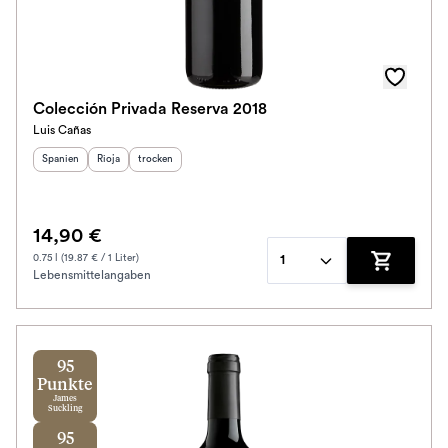
Colección Privada Reserva 2018
Luis Cañas
Herkunftsland
Herkunftsregion
:
Geschmack
:
:
Spanien
Rioja
trocken
14,90 €
0.75 l (19.87 € / 1 Liter)
1
Lebensmittelangaben
Zum Waren
95
Punkte
James
Suckling
95