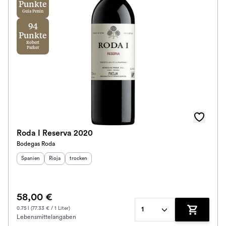
Punkte
Guia Penin
94
Punkte
Robert
Parker
Roda I Reserva 2020
Bodegas Roda
Herkunftsland
Herkunftsregion
:
Geschmack
:
:
Spanien
Rioja
trocken
58,00 €
0.75 l (77.33 € / 1 Liter)
1
Lebensmittelangaben
Zum Waren