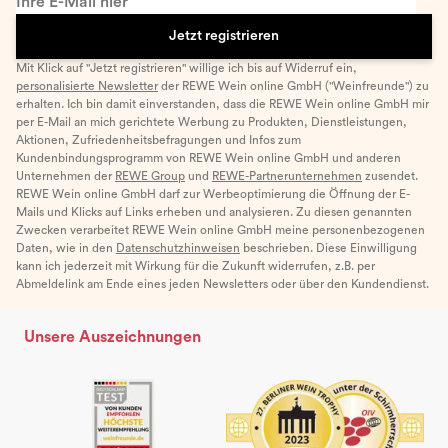
Ihre E-Mail hier
Jetzt registrieren
Mit Klick auf "Jetzt registrieren" willige ich bis auf Widerruf ein,
personalisierte Newsletter
der REWE Wein online GmbH ("Weinfreunde") zu
erhalten. Ich bin damit einverstanden, dass die REWE Wein online GmbH mir
per E-Mail an mich gerichtete Werbung zu Produkten, Dienstleistungen,
Aktionen, Zufriedenheitsbefragungen und Infos zum
Kundenbindungsprogramm von REWE Wein online GmbH und anderen
Unternehmen der
REWE Group
und
REWE-Partnerunternehmen
zusendet.
REWE Wein online GmbH darf zur Werbeoptimierung die Öffnung der E-
Mails und Klicks auf Links erheben und analysieren. Zu diesen genannten
Zwecken verarbeitet REWE Wein online GmbH meine personenbezogenen
Daten, wie in den
Datenschutzhinweisen
beschrieben. Diese Einwilligung
kann ich jederzeit mit Wirkung für die Zukunft widerrufen, z.B. per
Abmeldelink am Ende eines jeden Newsletters oder über den Kundendienst.
Unsere Auszeichnungen