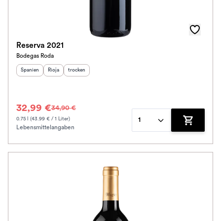
Reserva 2021
Bodegas Roda
Herkunftsland
Herkunftsregion
:
Geschmack
:
:
Spanien
Rioja
trocken
32,99 €
34,90 €
0.75 l (43.99 € / 1 Liter)
1
Lebensmittelangaben
Zum Waren