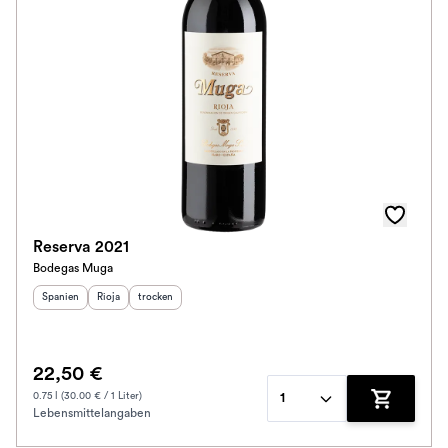
Reserva 2021
Bodegas Muga
Herkunftsland
Herkunftsregion
:
Geschmack
:
:
Spanien
Rioja
trocken
22,50 €
0.75 l (30.00 € / 1 Liter)
1
Lebensmittelangaben
Zum Waren