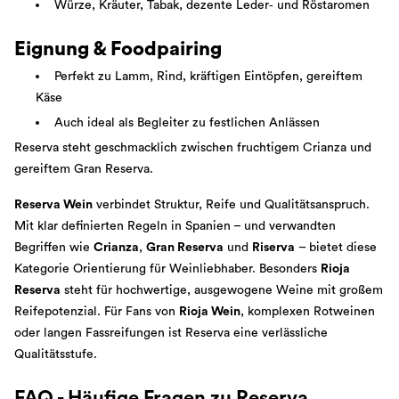
Würze, Kräuter, Tabak, dezente Leder‑ und Röstaromen
Eignung & Foodpairing
Perfekt zu Lamm, Rind, kräftigen Eintöpfen, gereiftem
Käse
Auch ideal als Begleiter zu festlichen Anlässen
Reserva steht geschmacklich zwischen fruchtigem Crianza und
gereiftem Gran Reserva.
Reserva Wein
verbindet Struktur, Reife und Qualitätsanspruch.
Mit klar definierten Regeln in Spanien – und verwandten
Begriffen wie
Crianza
,
Gran Reserva
und
Riserva
– bietet diese
Kategorie Orientierung für Weinliebhaber. Besonders
Rioja
Reserva
steht für hochwertige, ausgewogene Weine mit großem
Reifepotenzial. Für Fans von
Rioja Wein
, komplexen Rotweinen
oder langen Fassreifungen ist Reserva eine verlässliche
Qualitätsstufe.
FAQ - Häufige Fragen zu Reserva