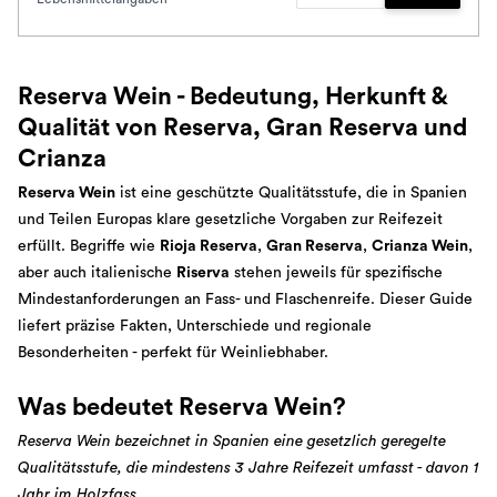
Zum Waren
Reserva Wein - Bedeutung, Herkunft &
Qualität von Reserva, Gran Reserva und
Crianza
Reserva Wein
ist eine geschützte Qualitätsstufe, die in Spanien
und Teilen Europas klare gesetzliche Vorgaben zur Reifezeit
erfüllt. Begriffe wie
Rioja Reserva
,
Gran Reserva
,
Crianza Wein
,
aber auch italienische
Riserva
stehen jeweils für spezifische
Mindestanforderungen an Fass- und Flaschenreife. Dieser Guide
liefert präzise Fakten, Unterschiede und regionale
Besonderheiten - perfekt für Weinliebhaber.
Was bedeutet Reserva Wein?
Reserva Wein bezeichnet in Spanien eine gesetzlich geregelte
Qualitätsstufe, die mindestens 3 Jahre Reifezeit umfasst - davon 1
Jahr im Holzfass.