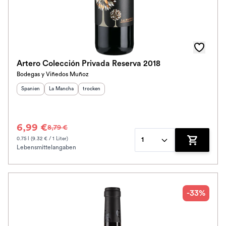
Artero Colección Privada Reserva 2018
Bodegas y Viñedos Muñoz
Herkunftsland
Herkunftsregion
:
Geschmack
:
:
Spanien
La Mancha
trocken
6,99 €
8,79 €
0.75 l (9.32 € / 1 Liter)
1
Lebensmittelangaben
Zum Waren
-33%