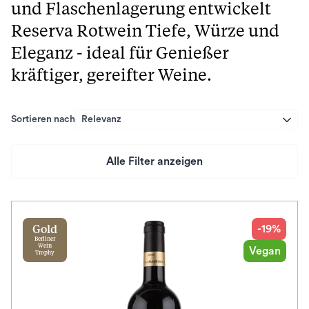
und Flaschenlagerung entwickelt
Reserva Rotwein Tiefe, Würze und
Eleganz - ideal für Genießer
kräftiger, gereifter Weine.
Sortieren nach
Relevanz
Alle Filter anzeigen
Preis
Herkunftsland
-19%
Gold
Berliner
Wein
Vegan
Trophy
Rebsorte
Geschmack