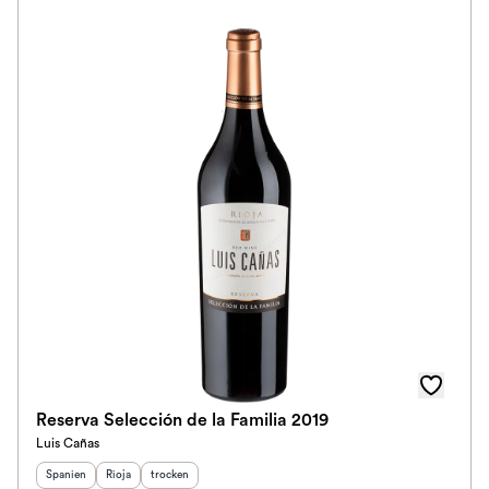
Klassifikation
Ausbau
Im Rewe Handel erhältlich
Reserva Selección de la Familia 2019
Luis Cañas
Herkunftsland
Herkunftsregion
:
Geschmack
:
:
Spanien
Rioja
trocken