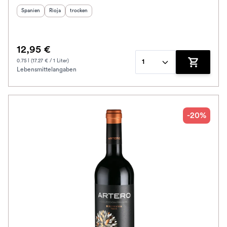
Herkunftsland
Herkunftsregion
:
Geschmack
:
:
Spanien
Rioja
trocken
12,95 €
0.75 l (17.27 € / 1 Liter)
1
Lebensmittelangaben
Zum Waren
-20%