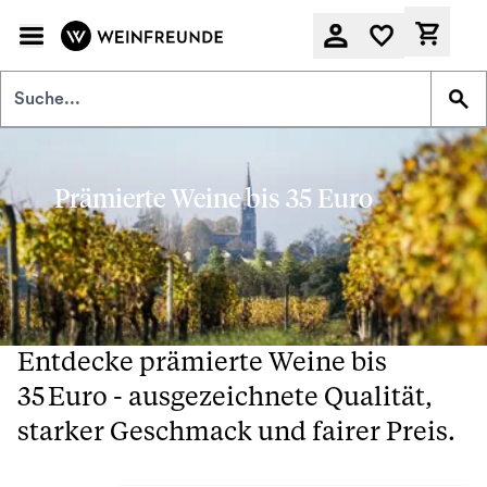
Zum Hauptinhalt springen
Derzeit
Prämierte Weine bis 35 Euro
Entdecke prämierte Weine bis
35 Euro - ausgezeichnete Qualität,
starker Geschmack und fairer Preis.