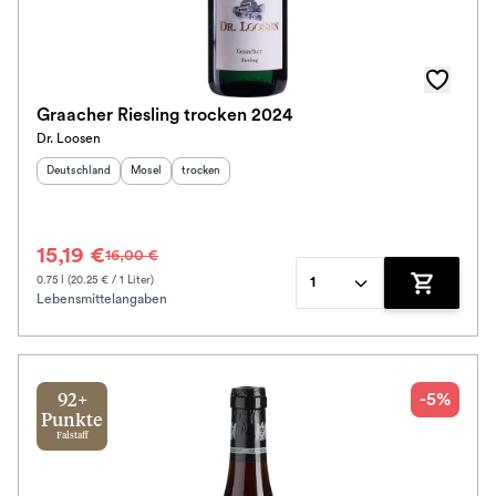
Graacher Riesling trocken 2024
Dr. Loosen
Herkunftsland
:
Herkunftsregion
Geschmack
:
:
Deutschland
Mosel
trocken
15,19 €
16,00 €
0.75 l (20.25 € / 1 Liter)
1
Lebensmittelangaben
Zum Waren
-5%
92+
Punkte
Falstaff