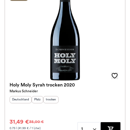
Holy Moly Syrah trocken 2020
Markus Schneider
Herkunftsland
:
Herkunftsregion
Geschmack
:
:
Deutschland
Pfalz
trocken
31,49 €
35,00 €
0.75 l (41.99 € / 1 Liter)
1