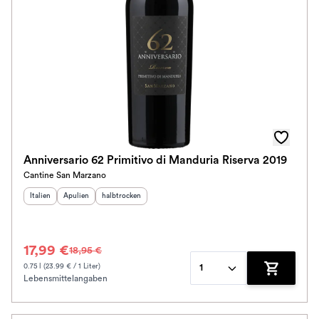
Im Rewe Handel erhältlich
Anniversario 62 Primitivo di Manduria Riserva 2019
Cantine San Marzano
Herkunftsland
Herkunftsregion
:
Geschmack
:
:
Italien
Apulien
halbtrocken
17,99 €
18,95 €
0.75 l (23.99 € / 1 Liter)
1
Lebensmittelangaben
Zum Waren