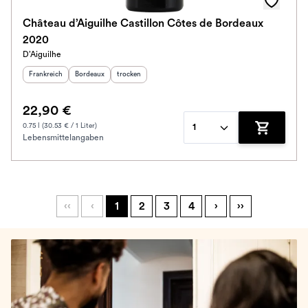
Château d’Aiguilhe Castillon Côtes de Bordeaux
2020
D’Aiguilhe
Herkunftsland
:
Herkunftsregion
Geschmack
:
:
Frankreich
Bordeaux
trocken
22,90 €
0.75 l (30.53 € / 1 Liter)
1
Lebensmittelangaben
Zum Waren
‹‹
‹
1
2
3
4
›
››