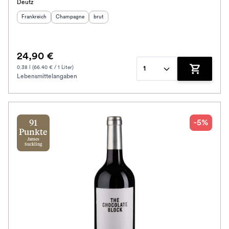
Deutz
Herkunftsland
:
Herkunftsregion
Geschmack
:
:
Frankreich
Champagne
brut
24,90 €
0.38 l (66.40 € / 1 Liter)
1
Lebensmittelangaben
Zum Waren
-5%
91
Punkte
James
Suckling