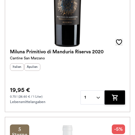
Miluna Primitivo di Manduria Riserva 2020
Cantine San Marzano
Herkunftsland
Herkunftsregion
:
:
Italien
Apulien
19,95 €
0.75 l (26.60 € / 1 Liter)
1
Lebensmittelangaben
Zum Waren
-5%
5