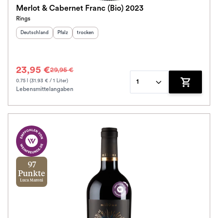
Merlot & Cabernet Franc (Bio) 2023
Rings
Herkunftsland
:
Herkunftsregion
Geschmack
:
:
Deutschland
Pfalz
trocken
23,95 €
29,95 €
0.75 l (31.93 € / 1 Liter)
1
Lebensmittelangaben
Zum Waren
97
Punkte
Luca Maroni