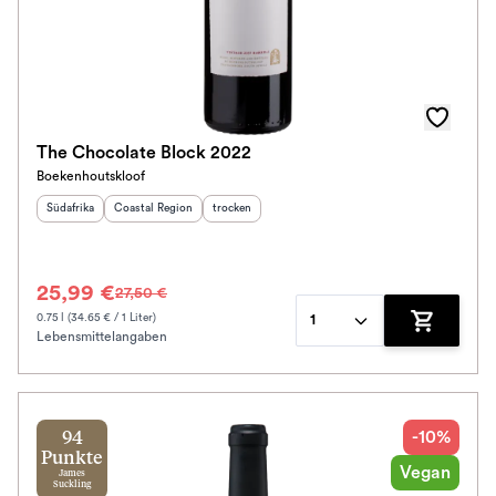
The Chocolate Block 2022
Boekenhoutskloof
Herkunftsland
Herkunftsregion
:
:
Geschmack
:
Südafrika
Coastal Region
trocken
25,99 €
27,50 €
0.75 l (34.65 € / 1 Liter)
1
Lebensmittelangaben
Zum Waren
-10%
94
Punkte
Vegan
James
Suckling