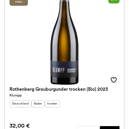
Parker
Rothenberg Grauburgunder trocken (Bio) 2023
Klumpp
Herkunftsland
:
Herkunftsregion
Geschmack
:
:
Deutschland
Baden
trocken
32,00 €