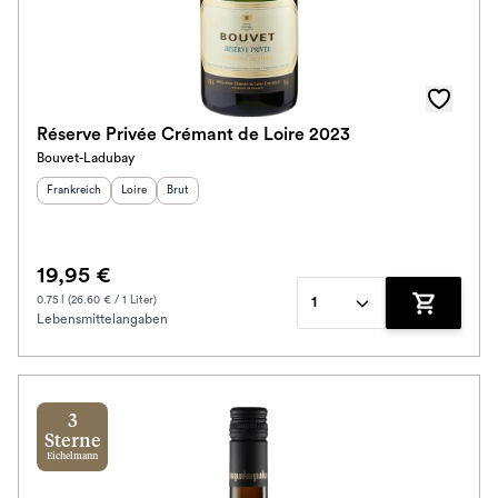
Réserve Privée Crémant de Loire 2023
Bouvet-Ladubay
Herkunftsland
:
Herkunftsregion
Geschmack
:
:
Frankreich
Loire
Brut
19,95 €
0.75 l (26.60 € / 1 Liter)
1
Lebensmittelangaben
Zum Waren
3
Sterne
Eichelmann