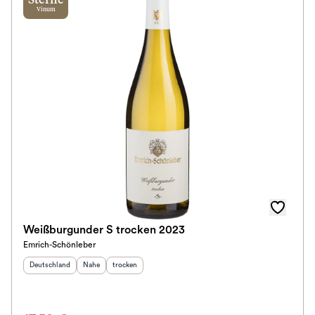
Sterne
Vinum
Weißburgunder S trocken 2023
Emrich-Schönleber
Herkunftsland
:
Herkunftsregion
Geschmack
:
:
Deutschland
Nahe
trocken