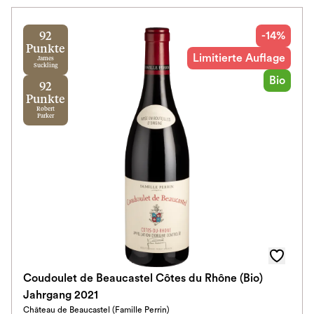
-14%
92
Punkte
Limitierte Auflage
James
Suckling
Bio
92
Punkte
Robert
Parker
Coudoulet de Beaucastel Côtes du Rhône (Bio)
Jahrgang 2021
Château de Beaucastel (Famille Perrin)