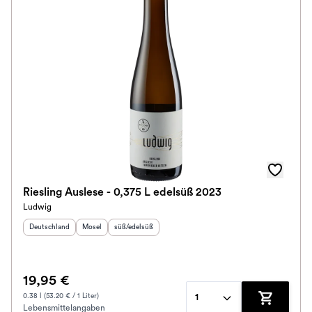
Riesling Auslese - 0,375 L edelsüß 2023
Ludwig
Herkunftsland
:
Herkunftsregion
Geschmack
:
:
Deutschland
Mosel
süß/edelsüß
19,95 €
0.38 l (53.20 € / 1 Liter)
1
Lebensmittelangaben
Zum Waren