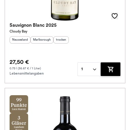
Sauvignon Blanc 2025
Cloudy Bay
Herkunftsland
:
Herkunftsregion
:
Geschmack
:
Neuseeland
Marlborough
trocken
27,50 €
0.75 l (36.67 € / 1 Liter)
1
Lebensmittelangaben
Zum Waren
99
Punkte
Luca Maroni
3
Gläser
Gambero