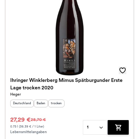
Ihringer Winklerberg Mimus Spätburgunder Erste
Lage trocken 2020
Heger
Herkunftsland
:
Herkunftsregion
Geschmack
:
:
Deutschland
Baden
trocken
27,29 €
28,70 €
0.75 l (36.39 € / 1 Liter)
1
Lebensmittelangaben
Zum Waren