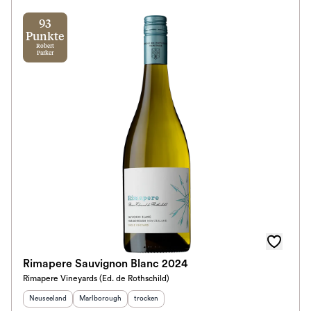
93
Punkte
Robert
Parker
Rimapere Sauvignon Blanc 2024
Rimapere Vineyards (Ed. de Rothschild)
Herkunftsland
:
Herkunftsregion
:
Geschmack
:
Neuseeland
Marlborough
trocken