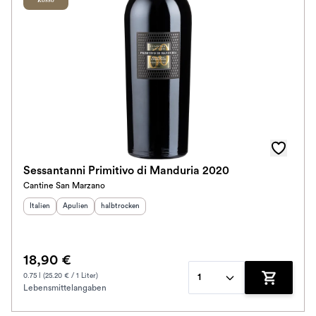
Rosso
Sessantanni Primitivo di Manduria 2020
Cantine San Marzano
Herkunftsland
Herkunftsregion
:
Geschmack
:
:
Italien
Apulien
halbtrocken
18,90 €
0.75 l (25.20 € / 1 Liter)
1
Lebensmittelangaben
Zum Waren