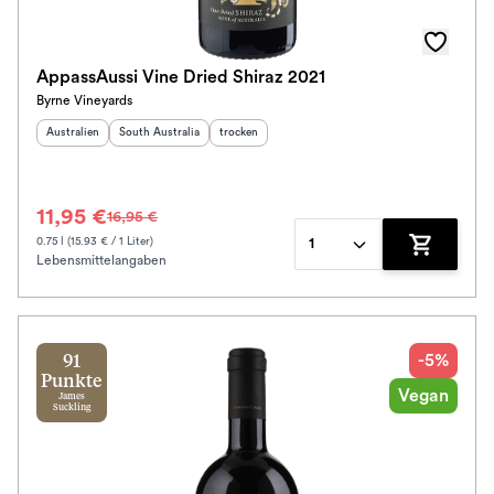
Awards
Farbe
AppassAussi Vine Dried Shiraz 2021
Byrne Vineyards
Schmeckt zu
Herkunftsland
:
Herkunftsregion
:
Geschmack
:
Australien
South Australia
trocken
Bio / Vegan
11,95 €
16,95 €
Prickler Art
0.75 l (15.93 € / 1 Liter)
1
Lebensmittelangaben
Zum Waren
Schmeckt nach
Alkoholfrei
-5%
91
Jahrgang
Punkte
Vegan
James
Suckling
Klassifikation
Ausbau