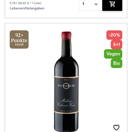
0.75 l (42.67 € / 1 Liter)
1
Lebensmittelangaben
Zum Waren
-20%
92+
Punkte
5+1
Falstaff
Vegan
Bio