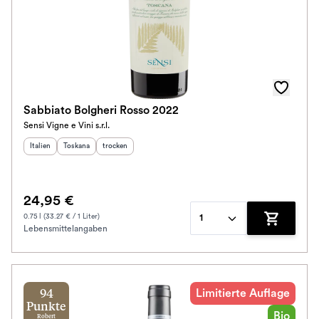
Sabbiato Bolgheri Rosso 2022
Sensi Vigne e Vini s.r.l.
Herkunftsland
Herkunftsregion
:
Geschmack
:
:
Italien
Toskana
trocken
24,95 €
0.75 l (33.27 € / 1 Liter)
1
Lebensmittelangaben
Zum Waren
Limitierte Auflage
94
Punkte
Bio
Robert