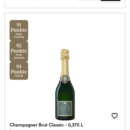
91
Punkte
James
Suckling
92
Punkte
Wine
Spectator
93
Punkte
Falstaff
Champagner Brut Classic - 0,375 L