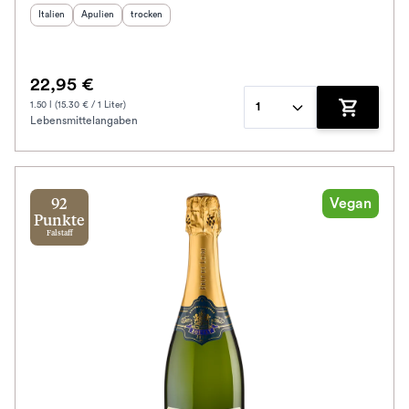
Herkunftsland
Herkunftsregion
:
Geschmack
:
:
Italien
Apulien
trocken
22,95 €
1.50 l (15.30 € / 1 Liter)
1
Lebensmittelangaben
Zum Waren
Vegan
92
Punkte
Falstaff