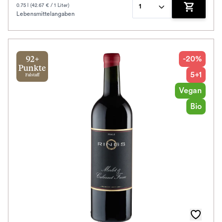
0.75 l (42.67 € / 1 Liter)
1
Lebensmittelangaben
Zum Waren
-20%
92+
Punkte
5+1
Falstaff
Vegan
Bio