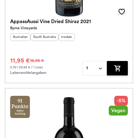
Awards
Farbe
AppassAussi Vine Dried Shiraz 2021
Byrne Vineyards
Schmeckt zu
Herkunftsland
:
Herkunftsregion
:
Geschmack
:
Australien
South Australia
trocken
Bio / Vegan
11,95 €
16,95 €
Prickler Art
0.75 l (15.93 € / 1 Liter)
1
Lebensmittelangaben
Zum Waren
Schmeckt nach
Alkoholfrei
-5%
91
Jahrgang
Punkte
Vegan
James
Suckling
Klassifikation
Ausbau