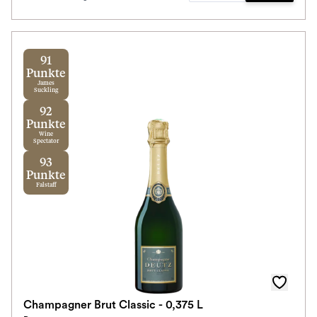
91
Punkte
James
Suckling
92
Punkte
Wine
Spectator
93
Punkte
Falstaff
Champagner Brut Classic - 0,375 L