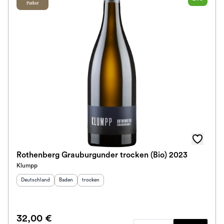
Parker
Rothenberg Grauburgunder trocken (Bio) 2023
Klumpp
Herkunftsland
:
Herkunftsregion
Geschmack
:
:
Deutschland
Baden
trocken
32,00 €