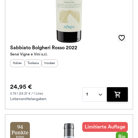
Sabbiato Bolgheri Rosso 2022
Sensi Vigne e Vini s.r.l.
Herkunftsland
Herkunftsregion
:
Geschmack
:
:
Italien
Toskana
trocken
24,95 €
0.75 l (33.27 € / 1 Liter)
1
Lebensmittelangaben
Zum Waren
Limitierte Auflage
94
Punkte
Bio
Robert