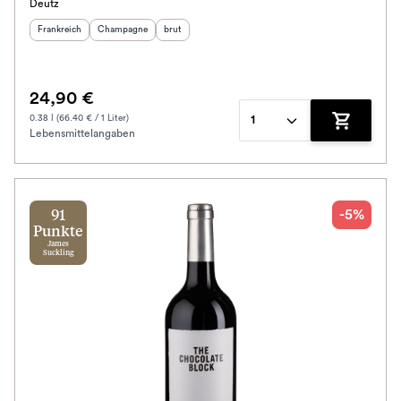
Deutz
Herkunftsland
:
Herkunftsregion
Geschmack
:
:
Frankreich
Champagne
brut
24,90 €
0.38 l (66.40 € / 1 Liter)
1
Lebensmittelangaben
Zum Waren
-5%
91
Punkte
James
Suckling