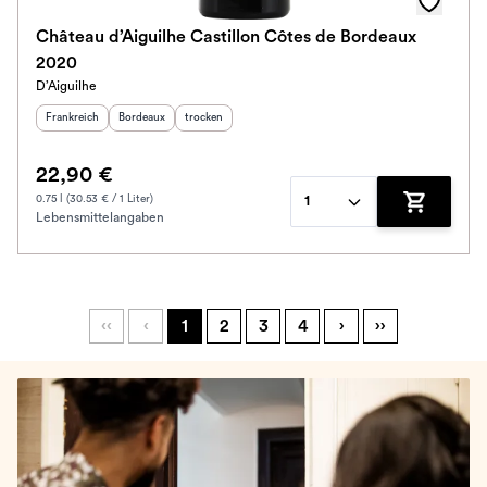
Château d’Aiguilhe Castillon Côtes de Bordeaux
2020
D’Aiguilhe
Herkunftsland
:
Herkunftsregion
Geschmack
:
:
Frankreich
Bordeaux
trocken
22,90 €
0.75 l (30.53 € / 1 Liter)
1
Lebensmittelangaben
Zum Waren
‹‹
‹
1
2
3
4
›
››