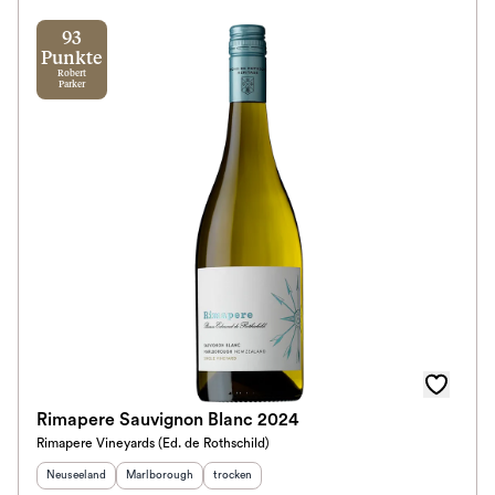
93
Punkte
Robert
Parker
Rimapere Sauvignon Blanc 2024
Rimapere Vineyards (Ed. de Rothschild)
Herkunftsland
:
Herkunftsregion
:
Geschmack
:
Neuseeland
Marlborough
trocken