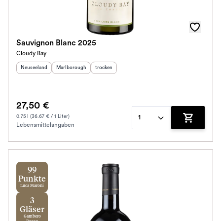
Sauvignon Blanc 2025
Cloudy Bay
Herkunftsland
:
Herkunftsregion
:
Geschmack
:
Neuseeland
Marlborough
trocken
27,50 €
0.75 l (36.67 € / 1 Liter)
1
Lebensmittelangaben
Zum Waren
99
Punkte
Luca Maroni
3
Gläser
Gambero