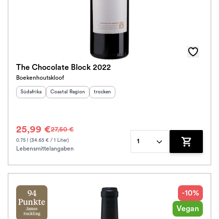
The Chocolate Block 2022
Boekenhoutskloof
Herkunftsland
Herkunftsregion
:
:
Geschmack
:
Südafrika
Coastal Region
trocken
25,99 €
27,50 €
0.75 l (34.65 € / 1 Liter)
1
Lebensmittelangaben
Zum Waren
-10%
94
Punkte
Vegan
James
Suckling