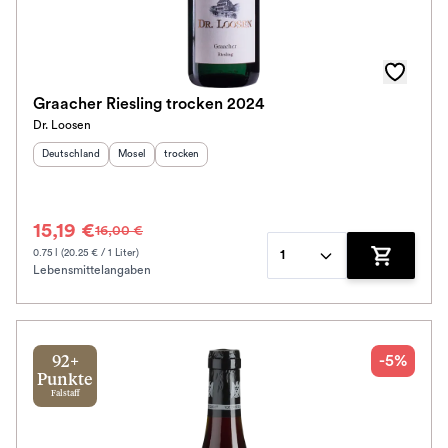
Graacher Riesling trocken 2024
Dr. Loosen
Herkunftsland
:
Herkunftsregion
Geschmack
:
:
Deutschland
Mosel
trocken
15,19 €
16,00 €
0.75 l (20.25 € / 1 Liter)
1
Lebensmittelangaben
Zum Waren
-5%
92+
Punkte
Falstaff