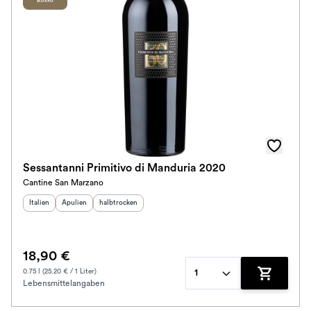
Rosso
Sessantanni Primitivo di Manduria 2020
Cantine San Marzano
Herkunftsland
Herkunftsregion
:
Geschmack
:
:
Italien
Apulien
halbtrocken
18,90 €
0.75 l (25.20 € / 1 Liter)
1
Lebensmittelangaben
Zum Waren