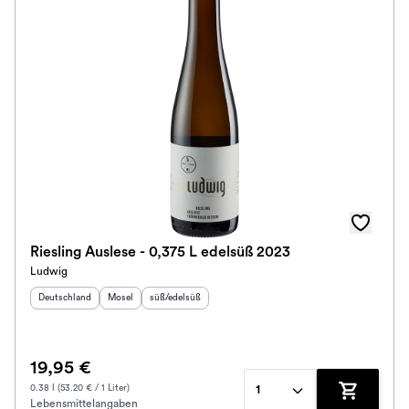
Riesling Auslese - 0,375 L edelsüß 2023
Ludwig
Herkunftsland
:
Herkunftsregion
Geschmack
:
:
Deutschland
Mosel
süß/edelsüß
19,95 €
0.38 l (53.20 € / 1 Liter)
1
Lebensmittelangaben
Zum Waren