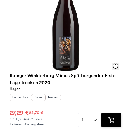
Ihringer Winklerberg Mimus Spätburgunder Erste
Lage trocken 2020
Heger
Herkunftsland
:
Herkunftsregion
Geschmack
:
:
Deutschland
Baden
trocken
27,29 €
28,70 €
0.75 l (36.39 € / 1 Liter)
1
Lebensmittelangaben
Zum Waren