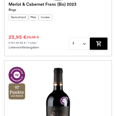
Merlot & Cabernet Franc (Bio) 2023
Rings
Herkunftsland
:
Herkunftsregion
Geschmack
:
:
Deutschland
Pfalz
trocken
23,95 €
29,95 €
0.75 l (31.93 € / 1 Liter)
1
Lebensmittelangaben
Zum Waren
97
Punkte
Luca Maroni