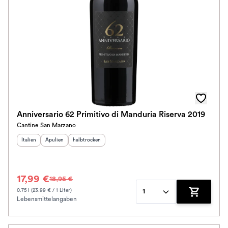
Im Rewe Handel erhältlich
Anniversario 62 Primitivo di Manduria Riserva 2019
Cantine San Marzano
Herkunftsland
Herkunftsregion
:
Geschmack
:
:
Italien
Apulien
halbtrocken
17,99 €
18,95 €
0.75 l (23.99 € / 1 Liter)
1
Lebensmittelangaben
Zum Waren