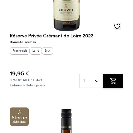
Réserve Privée Crémant de Loire 2023
Bouvet-Ladubay
Herkunftsland
:
Herkunftsregion
Geschmack
:
:
Frankreich
Loire
Brut
19,95 €
0.75 l (26.60 € / 1 Liter)
1
Lebensmittelangaben
Zum Waren
3
Sterne
Eichelmann