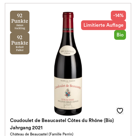
-14%
92
Punkte
Limitierte Auflage
James
Suckling
Bio
92
Punkte
Robert
Parker
Coudoulet de Beaucastel Côtes du Rhône (Bio)
Jahrgang 2021
Château de Beaucastel (Famille Perrin)