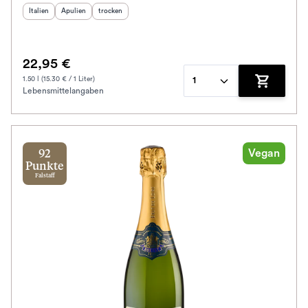
Herkunftsland
Herkunftsregion
:
Geschmack
:
:
Italien
Apulien
trocken
22,95 €
1.50 l (15.30 € / 1 Liter)
1
Lebensmittelangaben
Zum Waren
Vegan
92
Punkte
Falstaff