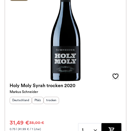
Holy Moly Syrah trocken 2020
Markus Schneider
Herkunftsland
:
Herkunftsregion
Geschmack
:
:
Deutschland
Pfalz
trocken
31,49 €
35,00 €
0.75 l (41.99 € / 1 Liter)
1