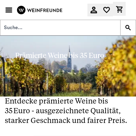
Zum Hauptinhalt springen
Derzeit
Prämierte Weine bis 35 Euro
Entdecke prämierte Weine bis
35 Euro - ausgezeichnete Qualität,
starker Geschmack und fairer Preis.