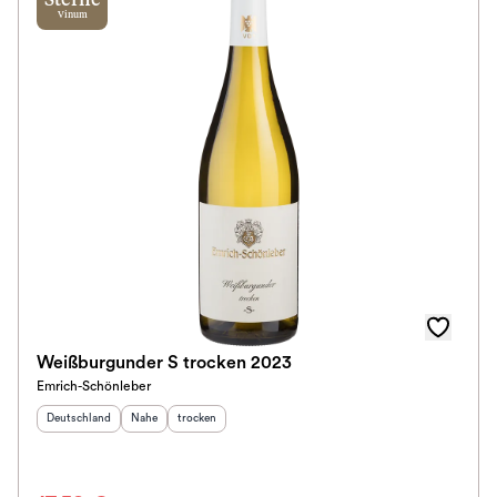
Sterne
Vinum
Weißburgunder S trocken 2023
Emrich-Schönleber
Herkunftsland
:
Herkunftsregion
Geschmack
:
:
Deutschland
Nahe
trocken