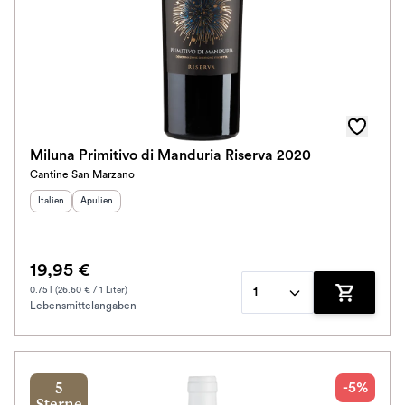
Miluna Primitivo di Manduria Riserva 2020
Cantine San Marzano
Herkunftsland
Herkunftsregion
:
:
Italien
Apulien
19,95 €
0.75 l (26.60 € / 1 Liter)
1
Lebensmittelangaben
Zum Waren
-5%
5