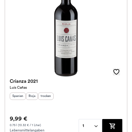
Crianza 2021
Luis Cañas
Herkunftsland
Herkunftsregion
:
Geschmack
:
:
Spanien
Rioja
trocken
9,99 €
0.75 l (13.32 € / 1 Liter)
1
Lebensmittelangaben
Zum Waren