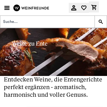
Zum Hauptinhalt springen
Derzeit
Weine zu Ente
Entdecken Weine, die Entengerichte
perfekt ergänzen - aromatisch,
harmonisch und voller Genuss.