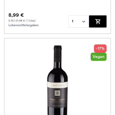
8,99 €
0.75 l (11.99 € / 1 Liter)
1
Lebensmittelangaben
Zum Waren
-17%
Vegan