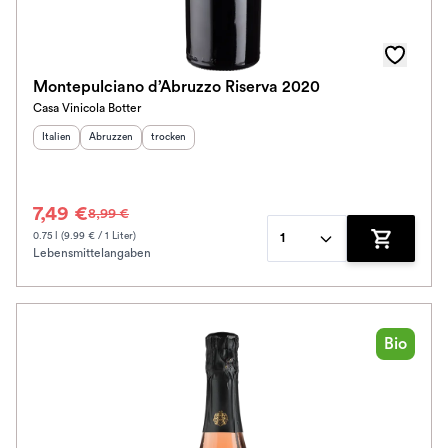
Montepulciano d’Abruzzo Riserva 2020
Casa Vinicola Botter
Herkunftsland
Herkunftsregion
:
Geschmack
:
:
Italien
Abruzzen
trocken
7,49 €
8,99 €
0.75 l (9.99 € / 1 Liter)
1
Lebensmittelangaben
Zum Waren
Bio