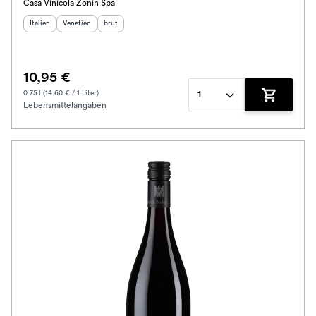
Casa Vinicola Zonin Spa
Herkunftsland
Herkunftsregion
:
Geschmack
:
:
Italien
Venetien
brut
10,95 €
0.75 l (14.60 € / 1 Liter)
1
Lebensmittelangaben
Zum Waren