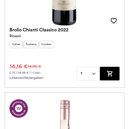
Brolio Chianti Classico 2022
Ricasoli
Herkunftsland
Herkunftsregion
:
Geschmack
:
:
Italien
Toskana
trocken
14,16 €
14,90 €
0.75 l (18.88 € / 1 Liter)
1
Lebensmittelangaben
Zum Waren