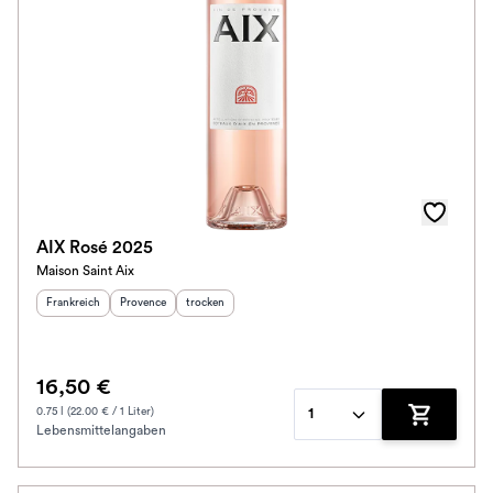
AIX Rosé 2025
Maison Saint Aix
Herkunftsland
:
Herkunftsregion
Geschmack
:
:
Frankreich
Provence
trocken
16,50 €
0.75 l (22.00 € / 1 Liter)
1
Lebensmittelangaben
Zum Waren