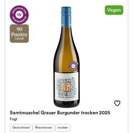
Vegan
90
Punkte
Falstaff
Samtmuschel Grauer Burgunder trocken 2025
Fogt
Herkunftsland
:
Herkunftsregion
:
Geschmack
:
Deutschland
Rheinhessen
trocken