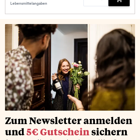
Lebensmittelangaben
Zum Waren
Zum Newsletter anmelden
und
5€ Gutschein
sichern