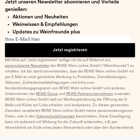
Jetzt unseren Newsletter abonnieren und Vorteile
genießen:
Aktionen und Neuheiten
Weinwissen & Empfehlungen
Updates zu Weinfreunde plus
Ihre E-Mail hier
Jetzt registrieren
Mit Klick auf "Jetzt registrieren" willige ich bis auf Widerruf ein,
personalisierte Newsletter
der REWE Wein online GmbH ("Weinfreunde") zu
erhalten. Ich bin damit einverstanden, dass die REWE Wein online GmbH mir
per E-Mail an mich gerichtete Werbung zu Produkten, Dienstleistungen,
Aktionen, Zufriedenheitsbefragungen und Infos zum
Kundenbindungsprogramm von REWE Wein online GmbH und anderen
Unternehmen der
REWE Group
und
REWE-Partnerunternehmen
zusendet.
REWE Wein online GmbH darf zur Werbeoptimierung die Öffnung der E-
Mails und Klicks auf Links erheben und analysieren. Zu diesen genannten
Zwecken verarbeitet REWE Wein online GmbH meine personenbezogenen
Daten, wie in den
Datenschutzhinweisen
beschrieben. Diese Einwilligung
kann ich jederzeit mit Wirkung für die Zukunft widerrufen, z.B. per
Abmeldelink am Ende eines jeden Newsletters oder über den Kundendienst.