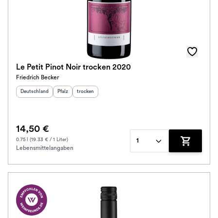
Le Petit Pinot Noir trocken 2020
Friedrich Becker
Herkunftsland
:
Herkunftsregion
Geschmack
:
:
Deutschland
Pfalz
trocken
14,50 €
0.75 l (19.33 € / 1 Liter)
1
Lebensmittelangaben
Zum Waren