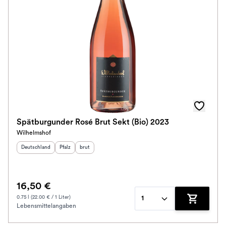
Spätburgunder Rosé Brut Sekt (Bio) 2023
Wilhelmshof
Herkunftsland
:
Herkunftsregion
Geschmack
:
:
Deutschland
Pfalz
brut
16,50 €
0.75 l (22.00 € / 1 Liter)
1
Lebensmittelangaben
Zum Waren