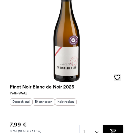
Pinot Noir Blanc de Noir 2025
Peth-Wetz
Herkunftsland
:
Herkunftsregion
:
Geschmack
:
Deutschland
Rheinhessen
halbtrocken
7,99 €
0.75 l (10.65 € / 1 Liter)
1