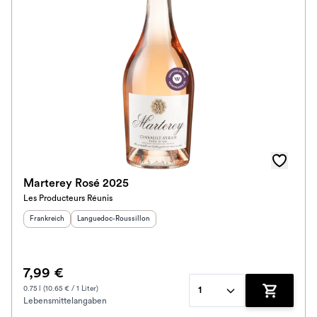
Marterey Rosé 2025
Les Producteurs Réunis
Herkunftsland
:
Herkunftsregion
:
Frankreich
Languedoc-Roussillon
7,99 €
0.75 l (10.65 € / 1 Liter)
1
Lebensmittelangaben
Zum Waren