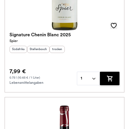
Signature Chenin Blanc 2025
Spier
Herkunftsland
Herkunftsregion
:
:
Geschmack
:
Südafrika
Stellenbosch
trocken
7,99 €
0.75 l (10.65 € / 1 Liter)
1
Lebensmittelangaben
Zum Waren