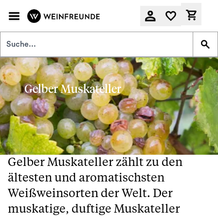
Zum Hauptinhalt springen
Derzeit
Gelber Muskateller
Gelber Muskateller zählt zu den
ältesten und aromatischsten
Weißweinsorten der Welt. Der
muskatige, duftige Muskateller