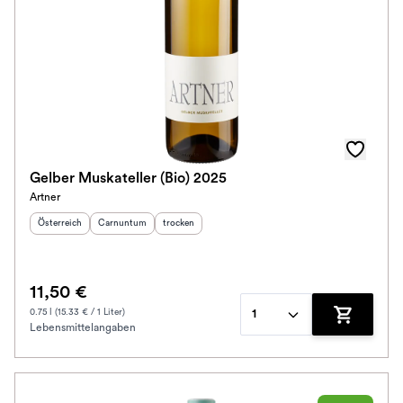
Auszeichnungen
Farbe
Schmeckt zu
Bio / Vegan
Gelber Muskateller (Bio) 2025
Artner
Schmeckt nach
Herkunftsland
:
Herkunftsregion
Geschmack
:
:
Österreich
Carnuntum
trocken
Alkoholfrei
11,50 €
Jahrgang
0.75 l (15.33 € / 1 Liter)
1
Lebensmittelangaben
Zum Waren
Ausbau
Im Rewe Handel erhältlich