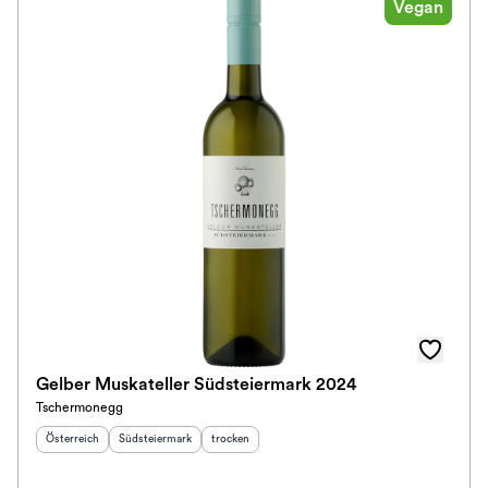
Vegan
Gelber Muskateller Südsteiermark 2024
Tschermonegg
Herkunftsland
:
Herkunftsregion
:
Geschmack
:
Österreich
Südsteiermark
trocken