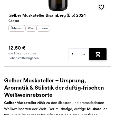
Gelber Muskateller Bisamberg (Bio) 2024
Cobenzl
Herkunftsland
:
Herkunftsregion
Geschmack
:
:
Österreich
Wien
trocken
12,50 €
0.75 l (16.67 € / 1 Liter)
1
Lebensmittelangaben
Zum Waren
Gelber Muskateller – Ursprung,
Aromatik & Stilistik der duftig‑frischen
Weißweinrebsorte
Gelber Muskateller
zählt zu den ältesten und aromatischsten
Weißweinsorten der Welt. Der muskatige, duftige
Muskateller