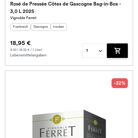
Rosé de Pressée Côtes de Gascogne Bag-in-Box -
3,0 L 2025
Alkoholfrei
Vignoble Ferret
Herkunftsland
:
Herkunftsregion
Geschmack
:
:
Frankreich
Gascogne
trocken
Jahrgang
18,95 €
Klassifikation
3.00 l (6.32 € / 1 Liter)
1
Lebensmittelangaben
Zum Waren
Ausbau
Im Rewe Handel erhältlich
-32%