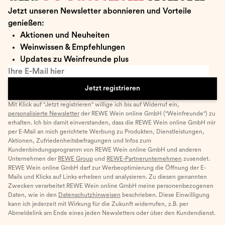
Jetzt unseren Newsletter abonnieren und Vorteile
genießen:
Aktionen und Neuheiten
Weinwissen & Empfehlungen
Updates zu Weinfreunde plus
Ihre E-Mail hier
Jetzt registrieren
Mit Klick auf "Jetzt registrieren" willige ich bis auf Widerruf ein,
personalisierte Newsletter
der REWE Wein online GmbH ("Weinfreunde") zu
erhalten. Ich bin damit einverstanden, dass die REWE Wein online GmbH mir
per E-Mail an mich gerichtete Werbung zu Produkten, Dienstleistungen,
Aktionen, Zufriedenheitsbefragungen und Infos zum
Kundenbindungsprogramm von REWE Wein online GmbH und anderen
Unternehmen der
REWE Group
und
REWE-Partnerunternehmen
zusendet.
REWE Wein online GmbH darf zur Werbeoptimierung die Öffnung der E-
Mails und Klicks auf Links erheben und analysieren. Zu diesen genannten
Zwecken verarbeitet REWE Wein online GmbH meine personenbezogenen
Daten, wie in den
Datenschutzhinweisen
beschrieben. Diese Einwilligung
kann ich jederzeit mit Wirkung für die Zukunft widerrufen, z.B. per
Abmeldelink am Ende eines jeden Newsletters oder über den Kundendienst.