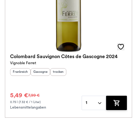
Colombard Sauvignon Côtes de Gascogne 2024
Vignoble Ferret
Herkunftsland
:
Herkunftsregion
Geschmack
:
:
Frankreich
Gascogne
trocken
5,49 €
7,99 €
0.75 l (7.32 € / 1 Liter)
1
Lebensmittelangaben
Zum Waren