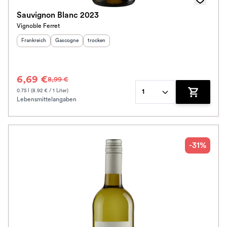
Sauvignon Blanc 2023
Vignoble Ferret
Herkunftsland
:
Herkunftsregion
Geschmack
:
:
Frankreich
Gascogne
trocken
6,69 €
8,99 €
0.75 l (8.92 € / 1 Liter)
1
Lebensmittelangaben
Zum Waren
-31%