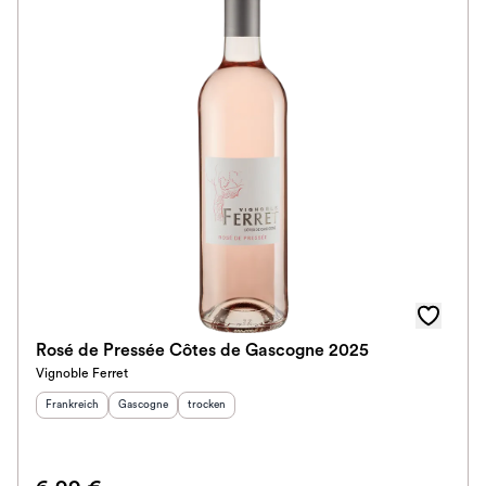
Rosé de Pressée Côtes de Gascogne 2025
Vignoble Ferret
Herkunftsland
:
Herkunftsregion
Geschmack
:
:
Frankreich
Gascogne
trocken