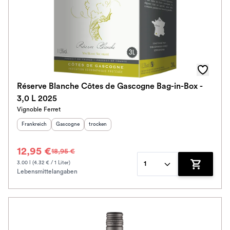
Réserve Blanche Côtes de Gascogne Bag-in-Box -
3,0 L 2025
Vignoble Ferret
Herkunftsland
:
Herkunftsregion
Geschmack
:
:
Frankreich
Gascogne
trocken
12,95 €
18,95 €
3.00 l (4.32 € / 1 Liter)
1
Lebensmittelangaben
Zum Waren