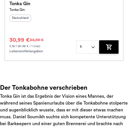
Tonka Gin
Tonka Gin
Herkunftsland
:
Deutschland
30,99 €
34,99 €
0.50 l (61.98 € / 1 Liter)
1
Lebensmittelangaben
Zum Waren
Der Tonkabohne verschrieben
Tonka Gin ist das Ergebnis der Vision eines Mannes, der
während seines Spanienurlaubs über die Tonkabohne stolperte
und augenblicklich wusste, dass er mit dieser etwas machen
muss. Daniel Soumikh suchte sich kompetente Unterstützung
bei Barkeepern und einer guten Brennerei und brachte nach