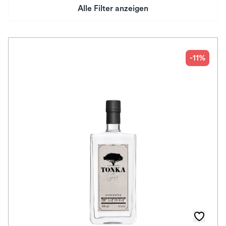
Alle Filter anzeigen
Preis
Herkunftsland
-11%
Auszeichnungen
Alkoholfrei
Spirituosen-Art
Im Rewe Handel erhältlich