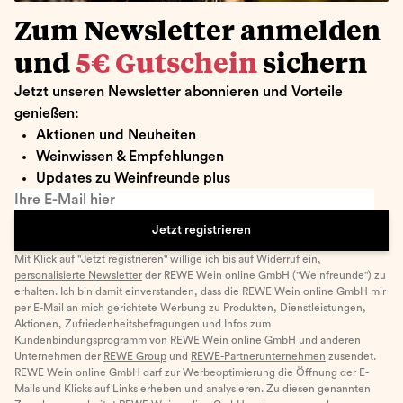
Zum Newsletter anmelden
und
5€ Gutschein
sichern
Jetzt unseren Newsletter abonnieren und Vorteile
genießen:
Aktionen und Neuheiten
Weinwissen & Empfehlungen
Updates zu Weinfreunde plus
Ihre E-Mail hier
Jetzt registrieren
Mit Klick auf "Jetzt registrieren" willige ich bis auf Widerruf ein,
personalisierte Newsletter
der REWE Wein online GmbH ("Weinfreunde") zu
erhalten. Ich bin damit einverstanden, dass die REWE Wein online GmbH mir
per E-Mail an mich gerichtete Werbung zu Produkten, Dienstleistungen,
Aktionen, Zufriedenheitsbefragungen und Infos zum
Kundenbindungsprogramm von REWE Wein online GmbH und anderen
Unternehmen der
REWE Group
und
REWE-Partnerunternehmen
zusendet.
REWE Wein online GmbH darf zur Werbeoptimierung die Öffnung der E-
Mails und Klicks auf Links erheben und analysieren. Zu diesen genannten