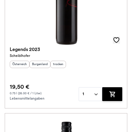
Legends 2023
Scheiblhofer
Herkunftsland
:
Herkunftsregion
Geschmack
:
:
Österreich
Burgenland
trocken
19,50 €
0.75 l (26.00 € / 1 Liter)
1
Lebensmittelangaben
Zum Waren