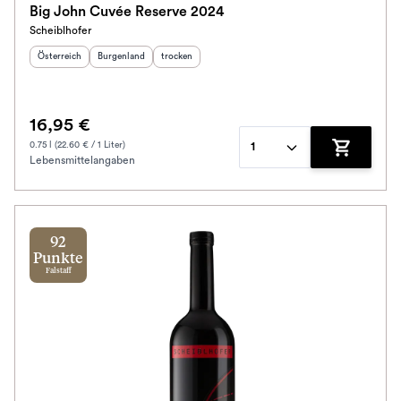
Big John Cuvée Reserve 2024
Scheiblhofer
Bio / Vegan
Herkunftsland
:
Herkunftsregion
Geschmack
:
:
Österreich
Burgenland
trocken
Schmeckt nach
16,95 €
Alkoholfrei
0.75 l (22.60 € / 1 Liter)
1
Lebensmittelangaben
Zum Waren
Jahrgang
Ausbau
92
Im Rewe Handel erhältlich
Punkte
Falstaff