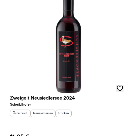
Zweigelt Neusiedlersee 2024
Scheiblhofer
Herkunftsland
:
Herkunftsregion
:
Geschmack
:
Österreich
Neusiedlersee
trocken