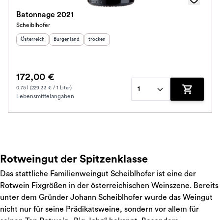
Batonnage 2021
Scheiblhofer
Herkunftsland
:
Herkunftsregion
Geschmack
:
:
Österreich
Burgenland
trocken
172,00 €
0.75 l (229.33 € / 1 Liter)
1
Lebensmittelangaben
Zum Waren
Rotweingut der Spitzenklasse
Das stattliche Familienweingut Scheiblhofer ist eine der
Rotwein Fixgrößen in der österreichischen Weinszene. Bereits
unter dem Gründer Johann Scheiblhofer wurde das Weingut
nicht nur für seine Prädikatsweine, sondern vor allem für