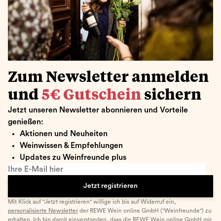
Zum Newsletter anmelden
und
5€ Gutschein
sichern
Jetzt unseren Newsletter abonnieren und Vorteile
genießen:
Aktionen und Neuheiten
Weinwissen & Empfehlungen
Updates zu Weinfreunde plus
Ihre E-Mail hier
Jetzt registrieren
Mit Klick auf "Jetzt registrieren" willige ich bis auf Widerruf ein,
personalisierte Newsletter
der REWE Wein online GmbH ("Weinfreunde") zu
erhalten. Ich bin damit einverstanden, dass die REWE Wein online GmbH mir