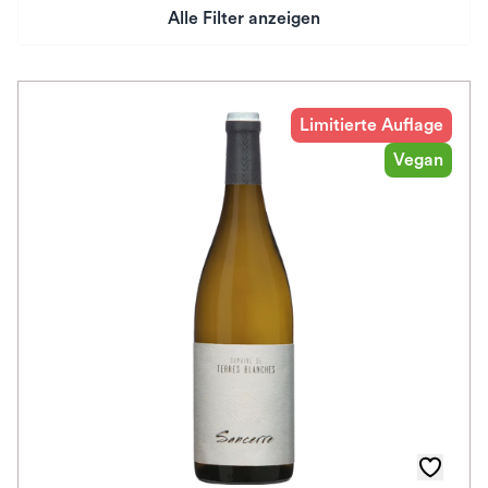
Alle Filter anzeigen
Preis
Herkunftsland
Limitierte Auflage
Vegan
Rebsorte
Geschmack
Herkunftsregion
Auszeichnungen
Farbe
Schmeckt zu
Bio / Vegan