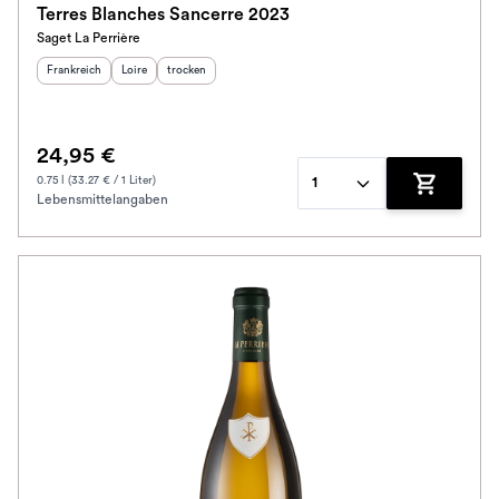
Terres Blanches Sancerre 2023
Saget La Perrière
Schmeckt nach
Herkunftsland
:
Herkunftsregion
Geschmack
:
:
Frankreich
Loire
trocken
Alkoholfrei
24,95 €
Jahrgang
0.75 l (33.27 € / 1 Liter)
1
Lebensmittelangaben
Zum Waren
Ausbau
Im Rewe Handel erhältlich