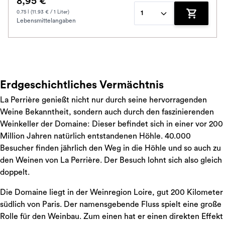
8,95 €
0.75 l (11.93 € / 1 Liter)
1
Lebensmittelangaben
Zum Waren
Erdgeschichtliches Vermächtnis
La Perrière genießt nicht nur durch seine hervorragenden
Weine Bekanntheit, sondern auch durch den faszinierenden
Weinkeller der Domaine: Dieser befindet sich in einer vor 200
Million Jahren natürlich entstandenen Höhle. 40.000
Besucher finden jährlich den Weg in die Höhle und so auch zu
den Weinen von La Perrière. Der Besuch lohnt sich also gleich
doppelt.
Die Domaine liegt in der Weinregion Loire, gut 200 Kilometer
südlich von Paris. Der namensgebende Fluss spielt eine große
Rolle für den Weinbau. Zum einen hat er einen direkten Effekt