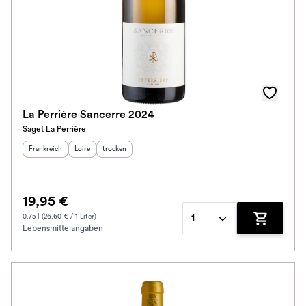
La Perrière Sancerre 2024
Saget La Perrière
Herkunftsland
:
Herkunftsregion
Geschmack
:
:
Frankreich
Loire
trocken
19,95 €
0.75 l (26.60 € / 1 Liter)
1
Lebensmittelangaben
Zum Waren