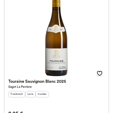
Touraine Sauvignon Blanc 2025
Saget La Perrière
Herkunftsland
:
Herkunftsregion
Geschmack
:
:
Frankreich
Loire
trocken