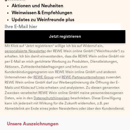
Aktionen und Neuheiten
Weinwissen & Empfehlungen
Updates zu Weinfreunde plus
Ihre E-Mail hier
Jetzt registrieren
Mit Klick auf "Jetzt registrieren" willige ich bis auf Widerruf ein,
personalisierte Newsletter
der REWE Wein online GmbH ("Weinfreunde") zu
erhalten. Ich bin damit einverstanden, dass die REWE Wein online GmbH mir
per E-Mail an mich gerichtete Werbung zu Produkten, Dienstleistungen,
Aktionen, Zufriedenheitsbefragungen und Infos zum
Kundenbindungsprogramm von REWE Wein online GmbH und anderen
Unternehmen der
REWE Group
und
REWE-Partnerunternehmen
zusendet.
REWE Wein online GmbH darf zur Werbeoptimierung die Öffnung der E-
Mails und Klicks auf Links erheben und analysieren. Zu diesen genannten
Zwecken verarbeitet REWE Wein online GmbH meine personenbezogenen
Daten, wie in den
Datenschutzhinweisen
beschrieben. Diese Einwilligung
kann ich jederzeit mit Wirkung für die Zukunft widerrufen, z.B. per
Abmeldelink am Ende eines jeden Newsletters oder über den Kundendienst.
Unsere Auszeichnungen